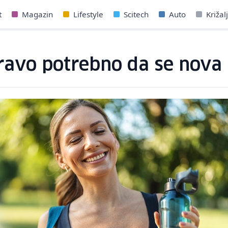
t
Magazin
Lifestyle
Scitech
Auto
Križal
ravo potrebno da se nova 