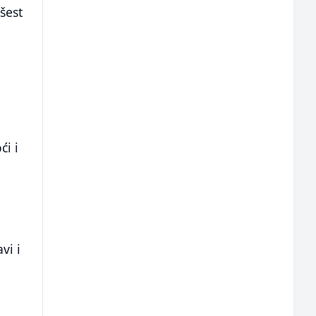
šest
ći i
vi i