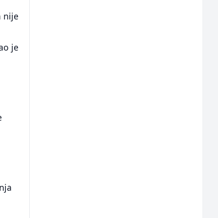
 nije
ao je
e
,
nja