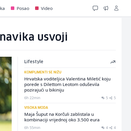
jka
Posao
Video
navika usvoji
Lifestyle
KOMPLIMENTI SE NIŽU
Hrvatska voditeljica Valentina Miletić koju
porede s Dilettom Leotom oduševila
pozirajući u bikiniju
6h 22min
5
5
VISOKA MODA
Maja Šuput na Korčuli zablistala u
kombinaciji vrijednoj oko 3.500 eura
6h 55min
4
4