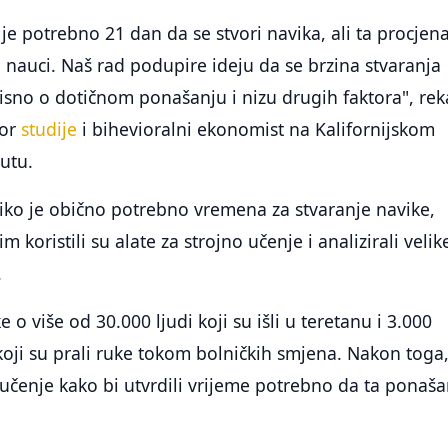
je potrebno 21 dan da se stvori navika, ali ta procjena
 nauci. Naš rad podupire ideju da se brzina stvaranja
visno o dotičnom ponašanju i nizu drugih faktora", rek
tor
studije
i bihevioralni ekonomist na Kalifornijskom
utu.
liko je obično potrebno vremena za stvaranje navike,
m koristili su alate za strojno učenje i analizirali velik
.
e o više od 30.000 ljudi koji su išli u teretanu i 3.000
koji su prali ruke tokom bolničkih smjena. Nakon toga
o učenje kako bi utvrdili vrijeme potrebno da ta ponaša