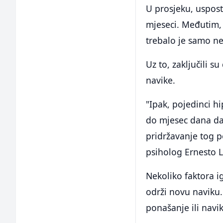
U prosjeku, uspost
mjeseci. Međutim, 
trebalo je samo ne
Uz to, zaključili s
navike.
"Ipak, pojedinci h
do mjesec dana da 
pridržavanje tog 
psiholog Ernesto L
Nekoliko faktora i
održi novu naviku.
ponašanje ili navik