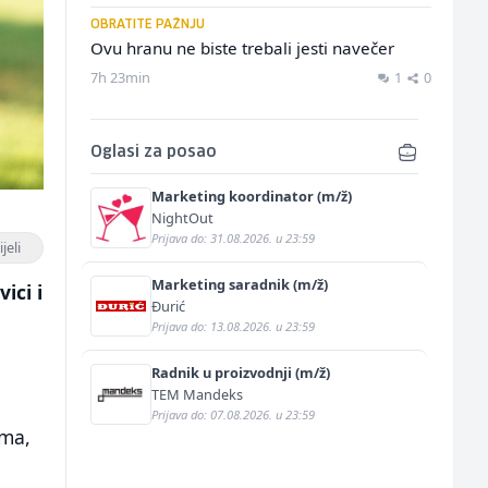
OBRATITE PAŽNJU
Ovu hranu ne biste trebali jesti navečer
7h 23min
1
0
Oglasi za posao
Marketing koordinator (m/ž)
NightOut
Prijava do: 31.08.2026. u 23:59
jeli
Marketing saradnik (m/ž)
ici i
Đurić
Prijava do: 13.08.2026. u 23:59
Radnik u proizvodnji (m/ž)
TEM Mandeks
Prijava do: 07.08.2026. u 23:59
ima,