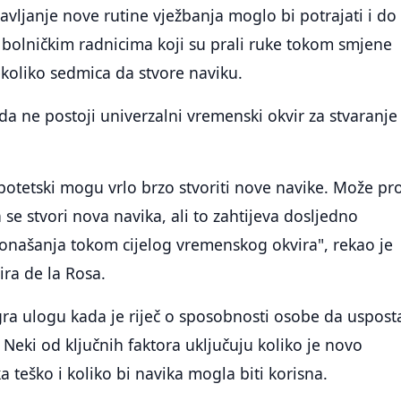
avljanje nove rutine vježbanja moglo bi potrajati i do 
bolničkim radnicima koji su prali ruke tokom smjene
koliko sedmica da stvore naviku.
u da ne postoji univerzalni vremenski okvir za stvaranje
ipotetski mogu vrlo brzo stvoriti nove navike. Može pro
se stvori nova navika, ali to zahtijeva dosljedno
ponašanja tokom cijelog vremenskog okvira", rekao je
ira de la Rosa.
gra ulogu kada je riječ o sposobnosti osobe da usposta
 Neki od ključnih faktora uključuju koliko je novo
a teško i koliko bi navika mogla biti korisna.