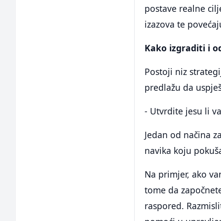
postave realne cilj
izazova te povećaj
Kako izgraditi i 
Postoji niz strateg
predlažu da uspješ
- Utvrdite jesu li 
Jedan od načina za 
navika koju pokuša
Na primjer, ako vam
tome da započnet
raspored. Razmisli