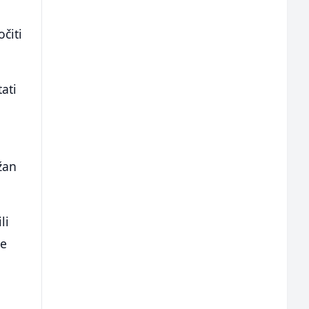
čiti
ati
žan
li
ve