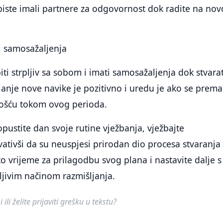
biste imali partnere za odgovornost dok radite na no
 i samosažaljenja
iti strpljiv sa sobom i imati samosažaljenja dok stvara
anje nove navike je pozitivno i uredu je ako se prema
nošću tokom ovog perioda.
opustite dan svoje rutine vježbanja, vježbajte
ativši da su neuspjesi prirodan dio procesa stvaranja
 to vrijeme za prilagodbu svog plana i nastavite dalje s
ljivim načinom razmišljanja.
ili želite prijaviti grešku u tekstu?