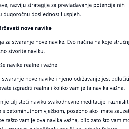
eve, razviju strategije za prevladavanje potencijalnih
u dugoročnu dosljednost i uspjeh.
održavati nove navike
ija za stvaranje nove navike. Evo načina na koje stručn
no stvorite naviku.
vaše navike realne i važne
stvaranje nove navike i njeno održavanje jest odlučiti 
vate izgraditi realna i koliko vam je ta navika važna.
 je cilj steći naviku svakodnevne meditacije, razmislit
e s petominutnom vježbom, posebno ako imate zauze
te zašto vam je ova navika važna, bilo zato što vam m