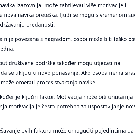
navika izazovnija, može zahtijevati više motivacije i
je nova navika preteška, ljudi se mogu s vremenom suo
državanju predanosti.
a nije povezana s nagradom, osobi može biti teško ost
jedna.
oput društvene podrške također mogu utjecati na
da se uključi u novo ponašanje. Ako osoba nema sna
 može ometati proces stvaranja navike.
kođer je ključni faktor. Motivacija može biti unutarnja i
rnja motivacija je često potrebna za uspostavljanje no
ješavanje ovih faktora može omogućiti pojedincima da