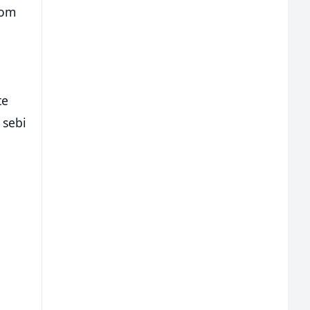
vom
te
 sebi