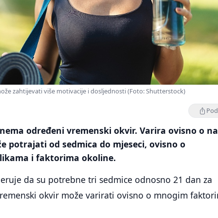
ože zahtijevati više motivacije i dosljednosti (Foto: Shutterstock)
Podi
nema određeni vremenski okvir. Varira ovisno o nav
 potrajati od sedmica do mjeseci, ovisno o
likama i faktorima okoline.
jeruje da su potrebne tri sedmice odnosno 21 dan za
vremenski okvir može varirati ovisno o mnogim faktor