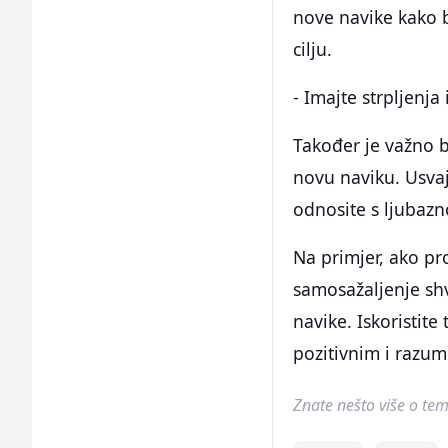
nove navike kako 
cilju.
- Imajte strpljenja
Također je važno b
novu naviku. Usvaj
odnosite s ljubaz
Na primjer, ako pr
samosažaljenje shv
navike. Iskoristite
pozitivnim i razum
Znate nešto više o temi 