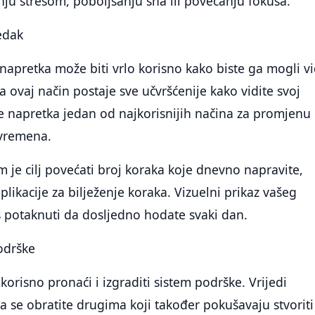
ju stresom, poboljšanju sna ili povećanju fokusa.
redak
napretka može biti vrlo korisno kako biste ga mogli vi
ovaj način postaje sve učvršćenije kako vidite svoj
e napretka jedan od najkorisnijih načina za promjenu
vremena.
m je cilj povećati broj koraka koje dnevno napravite,
plikacije za bilježenje koraka. Vizuelni prikaz vašeg
 potaknuti da dosljedno hodate svaki dan.
podrške
korisno pronaći i izgraditi sistem podrške. Vrijedi
da se obratite drugima koji također pokušavaju stvoriti