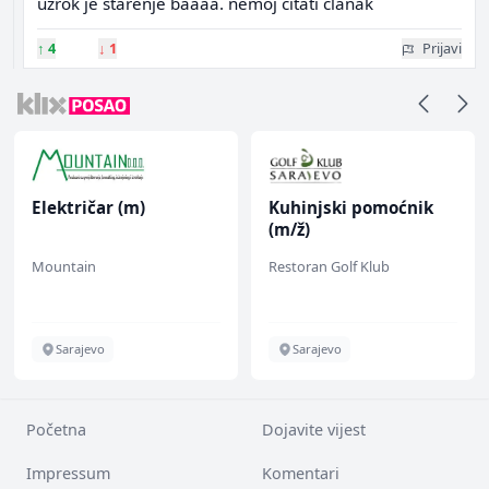
uzrok je starenje baaaa. nemoj citati clanak
↑
4
↓
1
Prijavi
Električar (m)
Kuhinjski pomoćnik
(m/ž)
Mountain
Restoran Golf Klub
Sarajevo
Sarajevo
Početna
Dojavite vijest
Impressum
Komentari