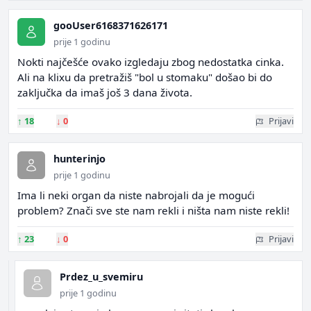
gooUser6168371626171
prije 1 godinu
Nokti najčešće ovako izgledaju zbog nedostatka cinka.
Ali na klixu da pretražiš "bol u stomaku" došao bi do
zaključka da imaš još 3 dana života.
↑
18
↓
0
Prijavi
hunterinjo
prije 1 godinu
Ima li neki organ da niste nabrojali da je mogući
problem? Znači sve ste nam rekli i ništa nam niste rekli!
↑
23
↓
0
Prijavi
Prdez_u_svemiru
prije 1 godinu