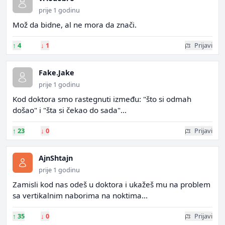
prije 1 godinu
Mož da bidne, al ne mora da znači.
↑
4
↓
1
Prijavi
Fake.Jake
prije 1 godinu
Kod doktora smo rastegnuti između: "što si odmah
došao" i "šta si čekao do sada"...
↑
23
↓
0
Prijavi
AjnShtajn
prije 1 godinu
Zamisli kod nas odeš u doktora i ukažeš mu na problem
sa vertikalnim naborima na noktima...
↑
35
↓
0
Prijavi