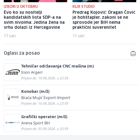
IZBORI U OKTOBRU
KLIX STUDIO
Evo ko su nositelji
Predrag Kojović: Dragan Čović
kandidatskih lista SDP-a na
je hohštapler, zakoni se ne
svim nivoima: Jedina žena na
sprovode jer BiH nema
vrhu dolazi iz Hercegovine
praktični suverenitet
17 sati
11 sati
Oglasi za posao
Tehničar održavanja CNC mašina (m)
Irion Argerr
Prijava do: 19.08.2026. u 23:59
Konobar (m/ž)
Braća Mujić Export-Import
Prijava do: 16.08.2026. u 23:59
Grafički operater (m/ž)
Arena Sport BH
Prijava do: 03.09.2026. u 23:59