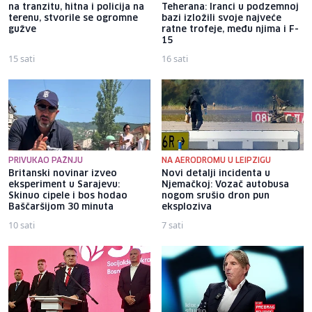
na tranzitu, hitna i policija na
Teherana: Iranci u podzemnoj
terenu, stvorile se ogromne
bazi izložili svoje najveće
gužve
ratne trofeje, među njima i F-
15
15 sati
16 sati
PRIVUKAO PAŽNJU
NA AERODROMU U LEIPZIGU
Britanski novinar izveo
Novi detalji incidenta u
eksperiment u Sarajevu:
Njemačkoj: Vozač autobusa
Skinuo cipele i bos hodao
nogom srušio dron pun
Baščaršijom 30 minuta
eksploziva
10 sati
7 sati