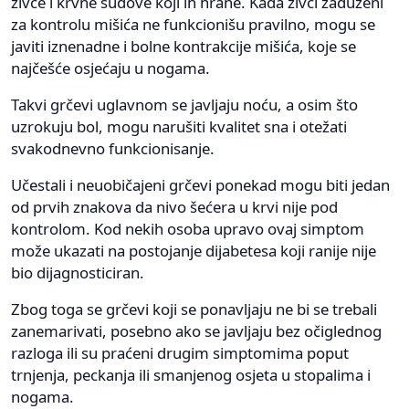
živce i krvne sudove koji ih hrane. Kada živci zaduženi
za kontrolu mišića ne funkcionišu pravilno, mogu se
javiti iznenadne i bolne kontrakcije mišića, koje se
najčešće osjećaju u nogama.
Takvi grčevi uglavnom se javljaju noću, a osim što
uzrokuju bol, mogu narušiti kvalitet sna i otežati
svakodnevno funkcionisanje.
Učestali i neuobičajeni grčevi ponekad mogu biti jedan
od prvih znakova da nivo šećera u krvi nije pod
kontrolom. Kod nekih osoba upravo ovaj simptom
može ukazati na postojanje dijabetesa koji ranije nije
bio dijagnosticiran.
Zbog toga se grčevi koji se ponavljaju ne bi se trebali
zanemarivati, posebno ako se javljaju bez očiglednog
razloga ili su praćeni drugim simptomima poput
trnjenja, peckanja ili smanjenog osjeta u stopalima i
nogama.