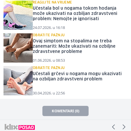
REAGUJTE NA VRIJEME
Učestala bol u nogama tokom hodanja
može ukazivati na ozbiljan zdravstveni
problem: Nemojte je ignorisati
24.07.2026. u 16:18
OBRATITE PAŽNJU
Ovaj simptom na stopalima ne treba
zanemariti: Može ukazivati na ozbiljne
zdravstvene probleme
01.06.2026. u 08:53
OBRATITE PAŽNJU
Učestali grčevi u nogama mogu ukazivati
na ozbiljan zdravstveni problem
30.04.2026. u 22:56
KOMENTARI (0)