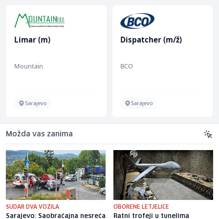
Limar (m)
Dispatcher (m/ž)
Mountain
BCO
Sarajevo
Sarajevo
Možda vas zanima
SUDAR DVA VOZILA
OBORENE LETJELICE
Sarajevo: Saobraćajna nesreća
Ratni trofeji u tunelima