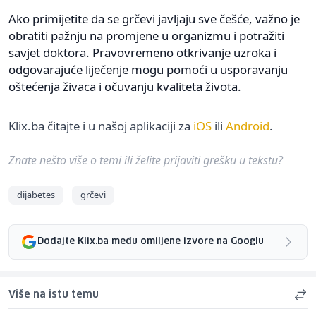
Ako primijetite da se grčevi javljaju sve češće, važno je
obratiti pažnju na promjene u organizmu i potražiti
savjet doktora. Pravovremeno otkrivanje uzroka i
odgovarajuće liječenje mogu pomoći u usporavanju
oštećenja živaca i očuvanju kvaliteta života.
Klix.ba čitajte i u našoj aplikaciji za
iOS
ili
Android
.
Znate nešto više o temi ili želite prijaviti grešku u tekstu?
dijabetes
grčevi
Dodajte Klix.ba među omiljene izvore na Googlu
Više na istu temu