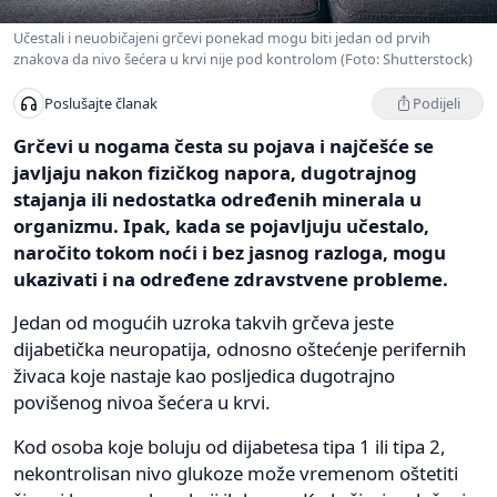
Učestali i neuobičajeni grčevi ponekad mogu biti jedan od prvih
znakova da nivo šećera u krvi nije pod kontrolom (Foto: Shutterstock)
Podijeli
Poslušajte članak
Grčevi u nogama česta su pojava i najčešće se
javljaju nakon fizičkog napora, dugotrajnog
stajanja ili nedostatka određenih minerala u
organizmu. Ipak, kada se pojavljuju učestalo,
naročito tokom noći i bez jasnog razloga, mogu
ukazivati i na određene zdravstvene probleme.
Jedan od mogućih uzroka takvih grčeva jeste
dijabetička neuropatija, odnosno oštećenje perifernih
živaca koje nastaje kao posljedica dugotrajno
povišenog nivoa šećera u krvi.
Kod osoba koje boluju od dijabetesa tipa 1 ili tipa 2,
nekontrolisan nivo glukoze može vremenom oštetiti