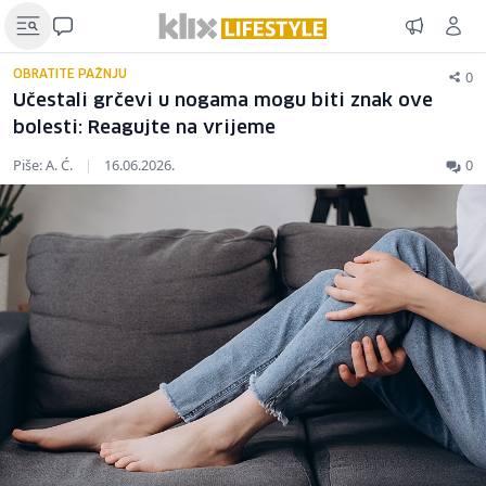
0
OBRATITE PAŽNJU
Učestali grčevi u nogama mogu biti znak ove
bolesti: Reagujte na vrijeme
Piše: A. Ć.
|
16.06.2026.
0