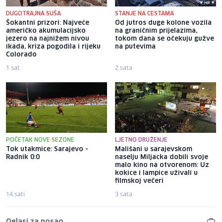
DUGOTRAJNA SUŠA
STANJE NA CESTAMA
Šokantni prizori: Najveće
Od jutros duge kolone vozila
američko akumulacijsko
na graničnim prijelazima,
jezero na najnižem nivou
tokom dana se očekuju gužve
ikada, kriza pogodila i rijeku
na putevima
Colorado
1 sat
2 sata
POČETAK NOVE SEZONE
LJETNO DRUŽENJE
Tok utakmice: Sarajevo -
Mališani u sarajevskom
Radnik 0:0
naselju Miljacka dobili svoje
malo kino na otvorenom: Uz
kokice i lampice uživali u
filmskoj večeri
14 sati
3 sata
Oglasi za posao