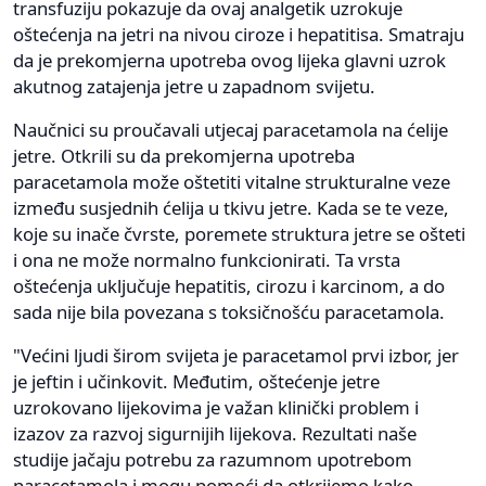
transfuziju pokazuje da ovaj analgetik uzrokuje
oštećenja na jetri na nivou ciroze i hepatitisa. Smatraju
da je prekomjerna upotreba ovog lijeka glavni uzrok
akutnog zatajenja jetre u zapadnom svijetu.
Naučnici su proučavali utjecaj paracetamola na ćelije
jetre. Otkrili su da prekomjerna upotreba
paracetamola može oštetiti vitalne strukturalne veze
između susjednih ćelija u tkivu jetre. Kada se te veze,
koje su inače čvrste, poremete struktura jetre se ošteti
i ona ne može normalno funkcionirati. Ta vrsta
oštećenja uključuje hepatitis, cirozu i karcinom, a do
sada nije bila povezana s toksičnošću paracetamola.
"Većini ljudi širom svijeta je paracetamol prvi izbor, jer
je jeftin i učinkovit. Međutim, oštećenje jetre
uzrokovano lijekovima je važan klinički problem i
izazov za razvoj sigurnijih lijekova. Rezultati naše
studije jačaju potrebu za razumnom upotrebom
paracetamola i mogu pomoći da otkrijemo kako