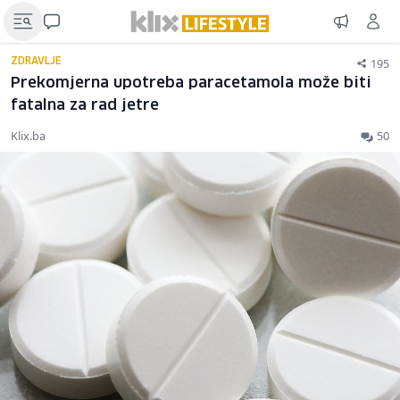
195
ZDRAVLJE
Prekomjerna upotreba paracetamola može biti
fatalna za rad jetre
Klix.ba
50