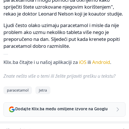
spriječiti štete uzrokovane njegovim korištenjem",
rekao je doktor Leonard Nelson koji je koautor studije.
Ljudi često olako uzimaju paracetamol i misle da nije
problem ako uzmu nekoliko tableta više nego je
preporučeno na dan. Sljedeći put kada krenete popiti
paracetamol dobro razmislite.
Klix.ba čitajte i u našoj aplikaciji za
iOS
ili
Android
.
Znate nešto više o temi ili želite prijaviti grešku u tekstu?
paracetamol
Jetra
Dodajte Klix.ba među omiljene izvore na Googlu