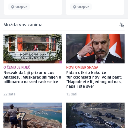
Sarajevo
Sarajevo
Možda vas zanima
O ČEMU JE RIJEČ
NOVI OMJER SNAGA
Nesvakidašnji prizor u Los
Fidan otkrio kako će
Angelesu: Muškarac snimljen u
funkcionisati novi vojni pakt:
billboardu nasred raskrsnice
"Napadnete li jednog od nas,
napali ste sve"
22 sata
13 sati