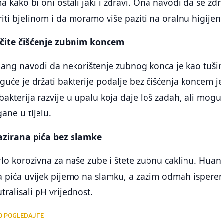
a kako bi oni ostali jaki i zdravi. Ona navodi da se zdr
ti bjelinom i da moramo više paziti na oralnu higijen
čite čišćenje zubnim koncem
ang navodi da nekorištenje zubnog konca je kao tuši
će je držati bakterije podalje bez čišćenja koncem je
kterija razvije u upalu koja daje loš zadah, ali mog
ane u tijelu.
azirana pića bez slamke
rlo korozivna za naše zube i štete zubnu caklinu. Hua
a pića uvijek pijemo na slamku, a zazim odmah isper
ralisali pH vrijednost.
O POGLEDAJTE