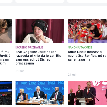
ISKRENO PRIZNANJE
NAKON UTAKMICE
 filmu
Brat Angeline Jolie nakon
Amar Dedić oduševio
Jovičić
razvoda otkrio da je gej: Bio
navijačicu Benfice, od r
 nisam
sam opsjednut Disney
ga je i zagrlila
ekim
princezama
21 sat
24 min