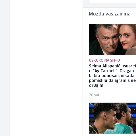
Možda vas zanima
USKORO NA SFF-U
Selma Alispahić ususret
o "Ay Carmeli": Dragan 
bi bio ponosan; nikada
pomislila da igram s n
drugim
20 sati