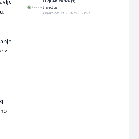
avlje
Higijeničarka (ž)
Invictus
u.
Prijava do: 30.08.2026. u 23:59
ranje
r s
u
ng
emo