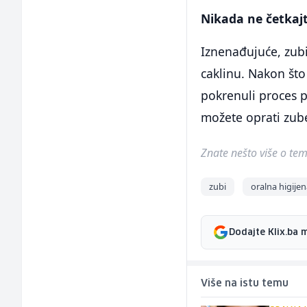
Nikada ne četkaj
Iznenađujuće, zub
caklinu. Nakon što
pokrenuli proces p
možete oprati zub
Znate nešto više o temi 
zubi
oralna higije
Dodajte Klix.ba 
Više na istu temu