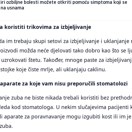
iri ozbiljne bolesti možete otkriti pomoću simptoma koji se
u na usnama
koristiti trikovima za izbjeljivanje
a im trebaju skupi setovi za izbjeljivanje i uklanjanje 
proizvodi možda neće djelovati tako dobro kao što se lj
uzrokovati štetu. Također, mnoge paste za izbjeljivan
tojke koje čiste mrlje, ali uklanjaju caklinu.
 aparate za koje vam nisu preporučili stomatolozi
nje zuba ne biste nikada trebali koristiti bez prethod
gleda kod stomatologa. U nekim slučajevima pacijenti k
li aparate za poravnavanje mogu izgubiti kost ili im je
zuba.