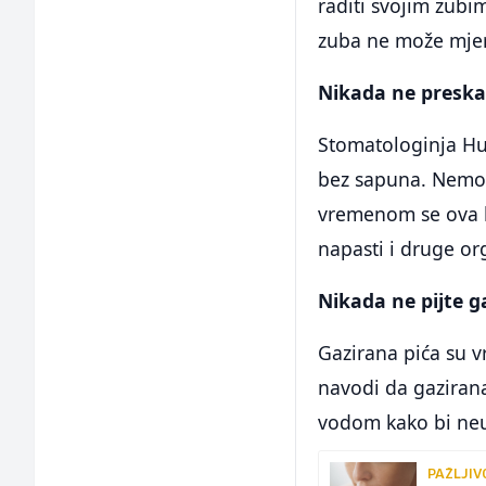
raditi svojim zubim
zuba ne može mjeri
Nikada ne preska
Stomatologinja Hu
bez sapuna. Nemogu
vremenom se ova ba
napasti i druge org
Nikada ne pijte g
Gazirana pića su v
navodi da gaziran
vodom kako bi neut
PAŽLJIV