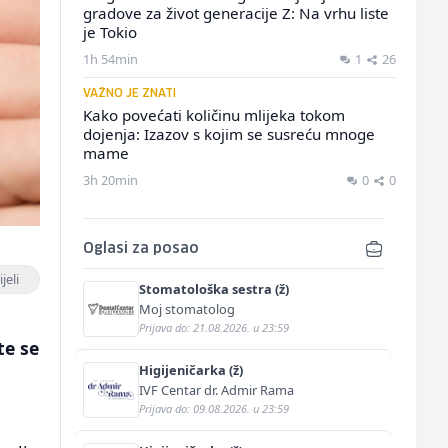
gradove za život generacije Z: Na vrhu liste
je Tokio
1h 54min
1
26
VAŽNO JE ZNATI
Kako povećati količinu mlijeka tokom
dojenja: Izazov s kojim se susreću mnoge
mame
3h 20min
0
0
Oglasi za posao
jeli
Stomatološka sestra (ž)
Moj stomatolog
Prijava do: 21.08.2026. u 23:59
te se
Higijeničarka (ž)
IVF Centar dr. Admir Rama
Prijava do: 09.08.2026. u 23:59