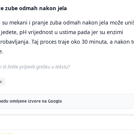
te zube odmah nakon jela
i su mekani i pranje zuba odmah nakon jela može uniš
 jedete, pH vrijednost u ustima pada jer su enzimi
robavljanja. Taj proces traje oko 30 minuta, a nakon 
e.
ili želite prijaviti grešku u tekstu?
na
među omiljene izvore na Googlu