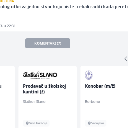
HIGIJENA
log otkriva jednu stvar koju biste trebali raditi kada peret
3. u 22:31
KOMENTARI (7)
u
Prodavač u školskoj
Konobar (m/ž)
kantini (ž)
 (m/
Slatko i Slano
Borbono
Više lokacija
Sarajevo