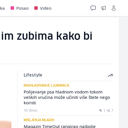
jka
Posao
Video
ojim zubima kako bi
Lifestyle
RASHLAĐIVANJE LJUBIMACA
Polijevanje psa hladnom vodom tokom
velikih vrućina može učiniti više štete nego
koristi
1h 9min
1
7
MIŠLJENJA MLADIH
Magazin TimeOut rangirao najbolje