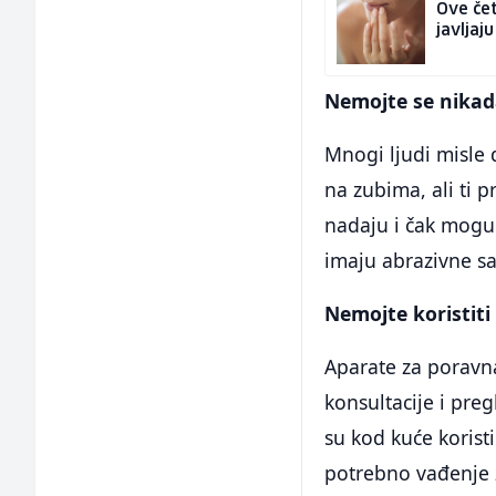
Ove čet
javljaj
Nemojte se nikada 
Mnogi ljudi misle d
na zubima, ali ti 
nadaju i čak mogu 
imaju abrazivne sas
Nemojte koristiti
Aparate za poravna
konsultacije i pre
su kod kuće koristi
potrebno vađenje 