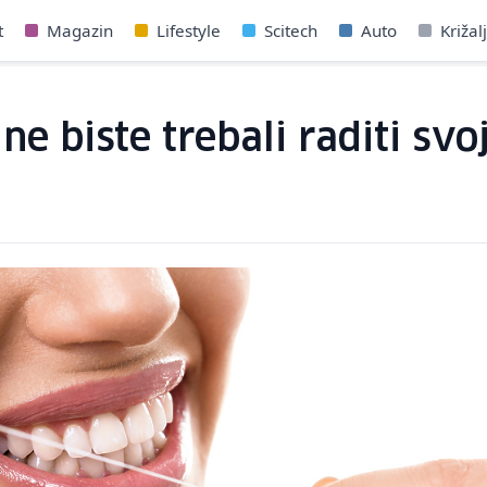
t
Magazin
Lifestyle
Scitech
Auto
Križal
ne biste trebali raditi sv