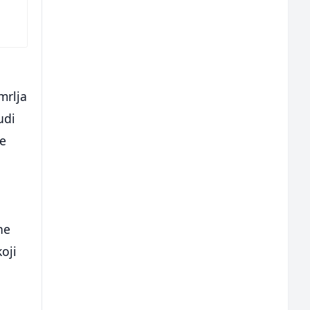
mrlja
udi
je
ne
oji