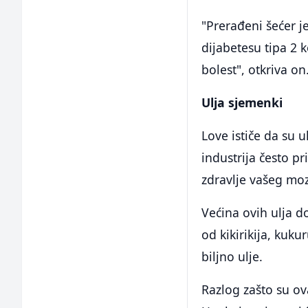
"Prerađeni šećer j
dijabetesu tipa 2 
bolest", otkriva on
Ulja sjemenki
Love ističe da su 
industrija često p
zdravlje vašeg mo
Većina ovih ulja do
od kikirikija, kuku
biljno ulje.
Razlog zašto su ov