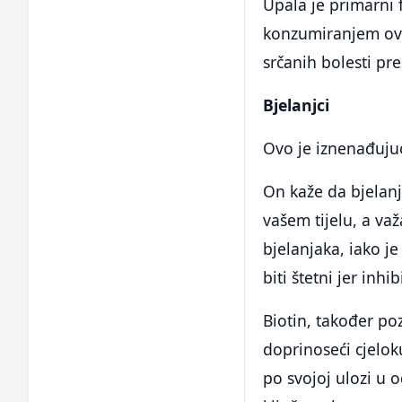
Upala je primarni 
konzumiranjem ovih
srčanih bolesti pr
Bjelanjci
Ovo je iznenađujuće
On kaže da bjelanj
vašem tijelu, a važ
bjelanjaka, iako 
biti štetni jer inhi
Biotin, također p
doprinoseći cjelok
po svojoj ulozi u 