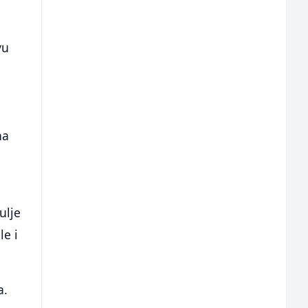
vu
na
a
ulje
le i
a.