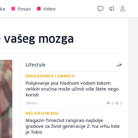
jka
Posao
Video
je vašeg mozga
Lifestyle
RASHLAĐIVANJE LJUBIMACA
Polijevanje psa hladnom vodom tokom
velikih vrućina može učiniti više štete nego
koristi
26min
0
3
MIŠLJENJA MLADIH
Magazin TimeOut rangirao najbolje
gradove za život generacije Z: Na vrhu liste
je Tokio