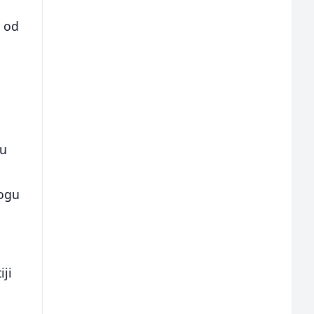
, od
 u
mogu
iji