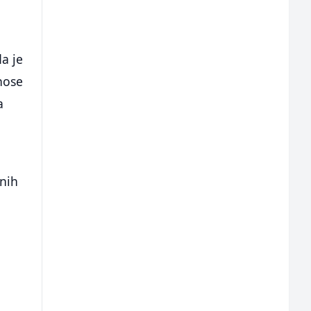
a je
nose
a
n
tnih