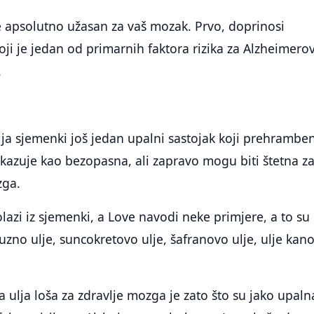
e apsolutno užasan za vaš mozak. Prvo, doprinosi
koji je jedan od primarnih faktora rizika za Alzheimero
.
ulja sjemenki još jedan upalni sastojak koji prehrambe
rikazuje kao bezopasna, ali zapravo mogu biti štetna z
zga.
lazi iz sjemenki, a Love navodi neke primjere, a to su 
ruzno ulje, suncokretovo ulje, šafranovo ulje, ulje kano
a ulja loša za zdravlje mozga je zato što su jako upaln