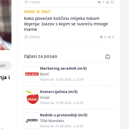
1h 11min
1
20
VAŽNO JE ZNATI
Kako povećati količinu mlijeka tokom
dojenja: Izazov s kojim se susreću mnoge
mame
2h 37min
0
0
Oglasi za posao
jeli
Marketing saradnik (m/ž)
Đurić
ja i
Prijava do: 13.08.2026. u 23:59
Komercijalista (m/ž)
Voćar
Prijava do: 15.08.2026. u 23:59
Radnik u proizvodnji (m/ž)
TEM Mandeks
Prijava do: 07.08.2026. u 23:59