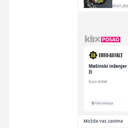
09.07.202
Higijeničarka (ž)
Mašinski inženjer
ž)
Invictus
Euro-Asfalt
Sarajevo
Više lokacija
Možda vas zanima