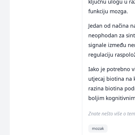
ključnu ulogu u ra
funkciju mozga.
Jedan od načina na
neophodan za sint
signale između ner
regulaciju raspolo
Iako je potrebno v
utjecaj biotina na
razina biotina pod
boljim kognitivnim
Znate nešto više o temi 
mozak