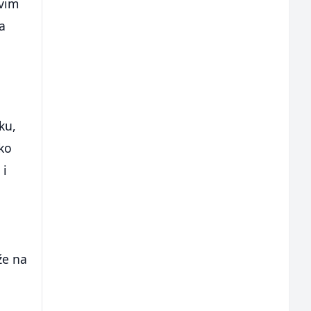
avim
a
ku,
ako
 i
že na