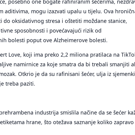
e, posebno one bogate rafiniranim šećerima, nezdr
 aditivima, mogu izazvati upalu u tijelu. Ova hroničn
 do oksidativnog stresa i oštetiti moždane stanice,
tivne sposobnosti i povećavajući rizik od
ih bolesti poput ove Alzheimerove bolesti.
t Love, koji ima preko 2,2 miliona pratilaca na TikTo
paljive namirnice za koje smatra da bi trebali smanjiti 
j mozak. Otkrio je da su rafinisani šećer, ulja iz sjemenki
je treba paziti.
prehrambena industrija smislila načine da se šećer ka
a etiketama hrane, što otežava saznanje koliko zapravo