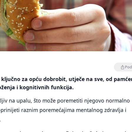
Podi
 ključno za opću dobrobit, utječe na sve, od pamćen
ženja i kognitivnih funkcija.
tljiv na upalu, što može poremetiti njegovo normalno
oprinijeti raznim poremećajima mentalnog zdravlja i
.