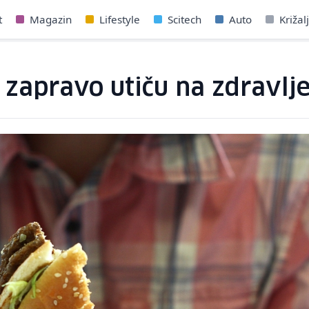
t
Magazin
Lifestyle
Scitech
Auto
Križal
e zapravo utiču na zdravl