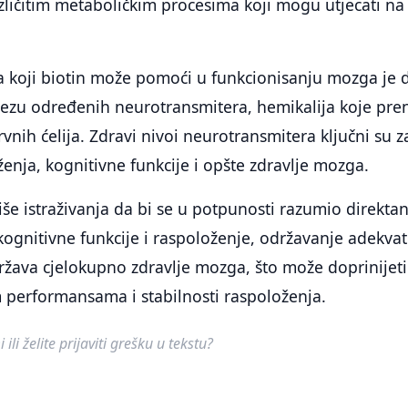
zličitim metaboličkim procesima koji mogu utjecati na
 koji biotin može pomoći u funkcionisanju mozga je d
ezu određenih neurotransmitera, hemikalija koje pre
vnih ćelija. Zdravi nivoi neurotransmitera ključni su z
ženja, kognitivne funkcije i opšte zdravlje mozga.
iše istraživanja da bi se u potpunosti razumio direkta
 kognitivne funkcije i raspoloženje, održavanje adekva
ržava cjelokupno zdravlje mozga, što može doprinijeti
 performansama i stabilnosti raspoloženja.
ili želite prijaviti grešku u tekstu?