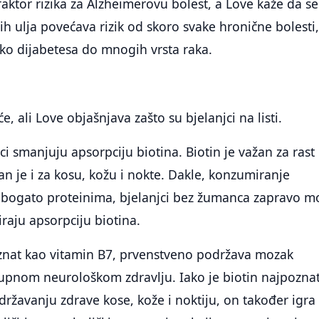
faktor rizika za Alzheimerovu bolest, a Love kaže da se
 ulja povećava rizik od skoro svake hronične bolesti
eko dijabetesa do mnogih vrsta raka.
, ali Love objašnjava zašto su bjelanjci na listi.
ci smanjuju apsorpciju biotina. Biotin je važan za rast
an je i za kosu, kožu i nokte. Dakle, konzumiranje
je bogato proteinima, bjelanjci bez žumanca zapravo 
biraju apsorpciju biotina.
oznat kao vitamin B7, prvenstveno podržava mozak
upnom neurološkom zdravlju. Iako je biotin najpoznat
održavanju zdrave kose, kože i noktiju, on također igra