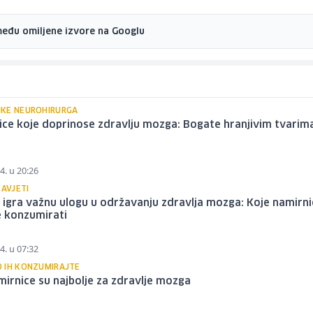
među omiljene izvore na Googlu
KE NEUROHIRURGA
ce koje doprinose zdravlju mozga: Bogate hranjivim tvarim
4. u 20:26
SAVJETI
 igra važnu ulogu u održavanju zdravlja mozga: Koje namirni
e konzumirati
4. u 07:32
 IH KONZUMIRAJTE
irnice su najbolje za zdravlje mozga