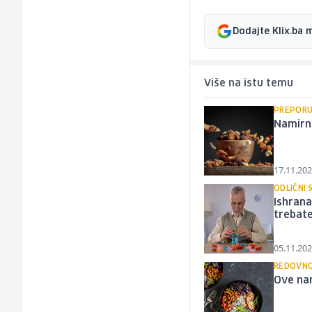
Dodajte Klix.ba 
Više na istu temu
PREPORU
Namirni
17.11.202
ODLIČNI 
Ishrana
trebat
05.11.202
REDOVNO
Ove nam