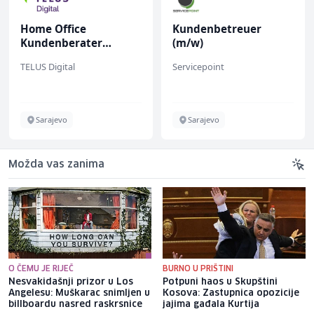
Home Office
Kundenbetreuer
Kundenberater
(m/w)
(m/w/d) für ein
TELUS Digital
Servicepoint
renommiertes
Schuhunternehmen
Sarajevo
Sarajevo
Možda vas zanima
O ČEMU JE RIJEČ
BURNO U PRIŠTINI
Nesvakidašnji prizor u Los
Potpuni haos u Skupštini
Angelesu: Muškarac snimljen u
Kosova: Zastupnica opozicije
billboardu nasred raskrsnice
jajima gađala Kurtija