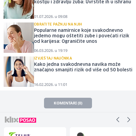
kostiju i zdravlju zuba: Uvrstite ih u ishranu
01.07.2026. u 09:08
OBRATITE PAŽNJU NA NJIH
Popularne namirnice koje svakodnevno
jedemo mogu oštetiti zube i povećati rizik
od karijesa: Ograničite unos
06.03.2026. u 19:19
IZVJEŠTAJ NAUČNIKA
Kako jedna svakodnevna navika može
značajno smanjiti rizik od više od 50 bolesti
16.02.2026. u 11:01
KOMENTARI (0)