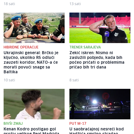
18 sati
13 sati
HIBRIDNE OPERACIJE
TRENER SARAJEVA
Ukrajinski general: Brčko je
Zekić iskren: Nismo ni
ključno, ukoliko RS odluči
zaslužili pobjedu, kada bih
zauzeti koridor, NATO-a će
počeo pričati o problemima
morati povući snage sa
pričao bih tri dana
Baltika
10 sati
8 sati
BIVŠI ZMAJ
PUT M-17
Kenan Kodro postigao gol
U saobraćajnoj nesreći kod