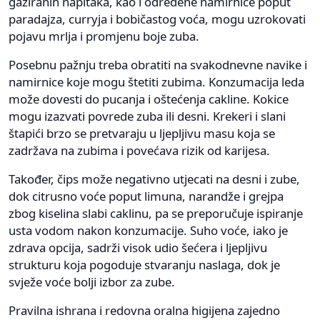
gaziranih napitaka, kao i određene namirnice poput
paradajza, curryja i bobičastog voća, mogu uzrokovati
pojavu mrlja i promjenu boje zuba.
Posebnu pažnju treba obratiti na svakodnevne navike i
namirnice koje mogu štetiti zubima. Konzumacija leda
može dovesti do pucanja i oštećenja cakline. Kokice
mogu izazvati povrede zuba ili desni. Krekeri i slani
štapići brzo se pretvaraju u ljepljivu masu koja se
zadržava na zubima i povećava rizik od karijesa.
Također, čips može negativno utjecati na desni i zube,
dok citrusno voće poput limuna, narandže i grejpa
zbog kiselina slabi caklinu, pa se preporučuje ispiranje
usta vodom nakon konzumacije. Suho voće, iako je
zdrava opcija, sadrži visok udio šećera i ljepljivu
strukturu koja pogoduje stvaranju naslaga, dok je
svježe voće bolji izbor za zube.
Pravilna ishrana i redovna oralna higijena zajedno