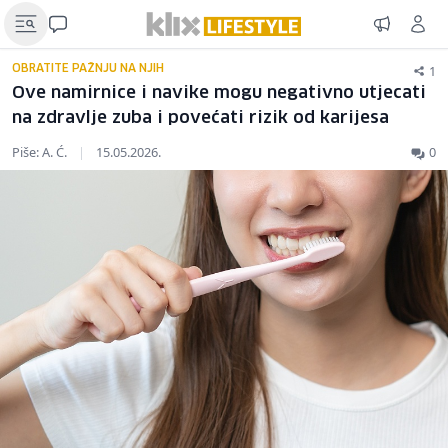
1
OBRATITE PAŽNJU NA NJIH
Ove namirnice i navike mogu negativno utjecati
na zdravlje zuba i povećati rizik od karijesa
Piše: A. Ć.
|
15.05.2026.
0