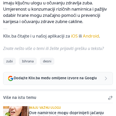
imaju ključnu ulogu u očuvanju zdravlja zuba.
Umjerenost u konzumaciji rizičnih namirnica i pažljiv
odabir hrane mogu značajno pomoći u prevenciji
karijesa i očuvanju zdrave zubne cakline.
Klix.ba čitajte i u našoj aplikaciji za
iOS
ili
Android
.
Znate nešto više o temi ili želite prijaviti grešku u tekstu?
zubi
Ishrana
desni
Dodajte Klix.ba među omiljene izvore na Googlu
Više na istu temu
IMAJU VAŽNU ULOGU
Ove namirnice mogu doprinijeti jačanju