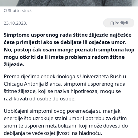
© Shutterstock
23.10.2023.
Podijeli
Simptome usporenog rada štitne žlijezde najčešće
ćete primijetiti ako se debljate ili osjećate umor.
No, postoji čak osam manje poznatih simptoma koji
mogu otkriti da li imate problem s radom štitne
žlijezde.
Prema riječima endokrinologa s Univerziteta Rush u
Chicagu Antonija Bianca, simptomi usporenog rada
štitne žlijezde, koji se naziva hipotireoza, mogu se
razlikovati od osobe do osobe.
Uobičajeni simptomi ovog poremećaja su manjak
energije što uzrokuje stalni umor i potrebu za dužim
snom te usporen metabolizam, koji može dovesti do
debljanja te veće osjetljivosti na hladnoću.