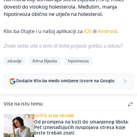
dovesti do visokog holesterola. Međutim, manja
hipotireoza obično ne utječe na holesterol.
Klix.ba čitajte i u našoj aplikaciji za
iOS
ili
Android
.
Znate nešto više o temi ili želite prijaviti grešku u tekstu?
zdravlje
štitna žlijezda
hipotireoza
Dodajte Klix.ba među omiljene izvore na Googlu
Više na istu temu
UOČITE IH NA VRIJEME
Od promjena na koži do smanjenog libida:
Pet iznenađujućih nuspojava stresa koje
biste trebali znati