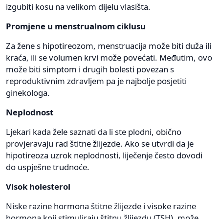
izgubiti kosu na velikom dijelu vlasišta.
Promjene u menstrualnom ciklusu
Za žene s hipotireozom, menstruacija može biti duža ili
kraća, ili se volumen krvi može povećati. Međutim, ovo
može biti simptom i drugih bolesti povezan s
reproduktivnim zdravljem pa je najbolje posjetiti
ginekologa.
Neplodnost
Ljekari kada žele saznati da li ste plodni, obično
provjeravaju rad štitne žlijezde. Ako se utvrdi da je
hipotireoza uzrok neplodnosti, liječenje često dovodi
do uspješne trudnoće.
Visok holesterol
Niske razine hormona štitne žlijezde i visoke razine
hormona koji stimuliraju štitnu žlijezdu (TSH), može