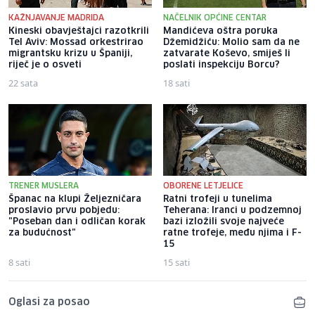
KAŽNJAVANJE MADRIDA
NAČELNIK OPĆINE CENTAR
Kineski obavještajci razotkrili
Mandićeva oštra poruka
Tel Aviv: Mossad orkestrirao
Džemidžiću: Molio sam da ne
migrantsku krizu u Španiji,
zatvarate Koševo, smiješ li
riječ je o osveti
poslati inspekciju Borcu?
22 sata
18 sati
TRENER MUSLERA
OBORENE LETJELICE
Španac na klupi Željezničara
Ratni trofeji u tunelima
proslavio prvu pobjedu:
Teherana: Iranci u podzemnoj
"Poseban dan i odličan korak
bazi izložili svoje najveće
za budućnost"
ratne trofeje, među njima i F-
15
8 sati
15 sati
Oglasi za posao