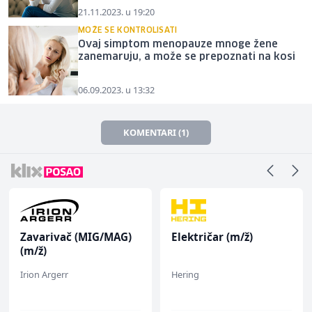
21.11.2023. u 19:20
MOŽE SE KONTROLISATI
Ovaj simptom menopauze mnoge žene
zanemaruju, a može se prepoznati na kosi
06.09.2023. u 13:32
KOMENTARI (1)
Zavarivač (MIG/MAG)
Električar (m/ž)
(m/ž)
Irion Argerr
Hering