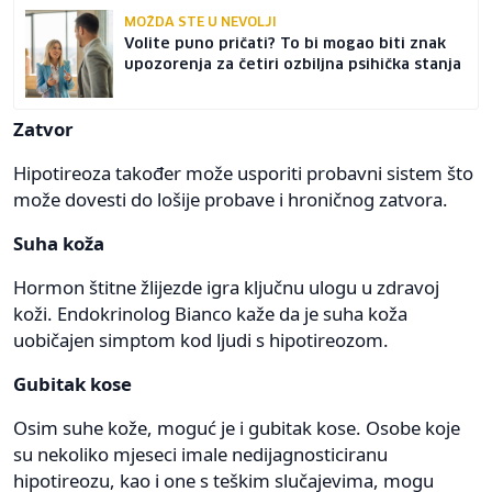
MOŽDA STE U NEVOLJI
Volite puno pričati? To bi mogao biti znak
upozorenja za četiri ozbiljna psihička stanja
Zatvor
Hipotireoza također može usporiti probavni sistem što
može dovesti do lošije probave i hroničnog zatvora.
Suha koža
Hormon štitne žlijezde igra ključnu ulogu u zdravoj
koži. Endokrinolog Bianco kaže da je suha koža
uobičajen simptom kod ljudi s hipotireozom.
Gubitak kose
Osim suhe kože, moguć je i gubitak kose. Osobe koje
su nekoliko mjeseci imale nedijagnosticiranu
hipotireozu, kao i one s teškim slučajevima, mogu