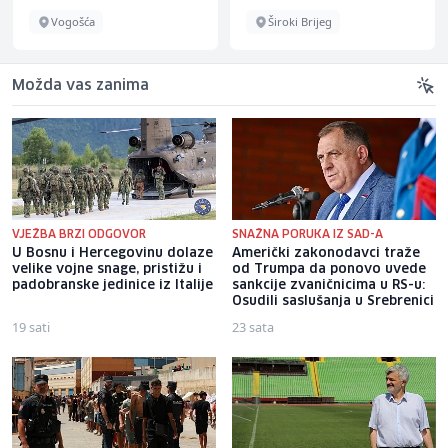
Vogošća
Široki Brijeg
Možda vas zanima
VJEŽBA BRZI ODGOVOR
SNAŽNA PORUKA IZ SAD-A
U Bosnu i Hercegovinu dolaze
Američki zakonodavci traže
velike vojne snage, pristižu i
od Trumpa da ponovo uvede
padobranske jedinice iz Italije
sankcije zvaničnicima u RS-u:
Osudili saslušanja u Srebrenici
19 sati
23 sata