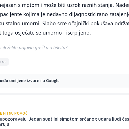
nejasan simptom i može biti uzrok raznih stanja, Nade
 pacijente kojima je nedavno dijagnosticirano zatajenj
su stalno umorni. Slabo srce očajnički pokušava održat
t toga osjećate se umorno i iscrpljeno.
ili želite prijaviti grešku u tekstu?
srca
među omiljene izvore na Googlu
E HITNU POMOĆ
 upozoravaju: Jedan suptilni simptom srčanog udara ljudi če
ruju