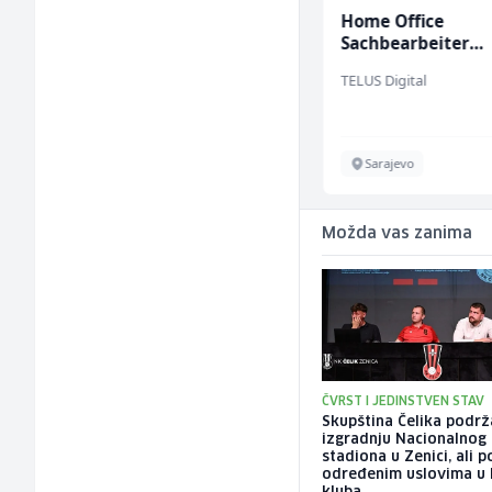
Konobar - Barmen (m/
Home Office
ž)
Sachbearbeiter
(m/w/d) für einen
Hotel Nomad
TELUS Digital
bekannten deuts
Energieversorger
Sarajevo
Sarajevo
Možda vas zanima
ČVRST I JEDINSTVEN STAV
Skupština Čelika podrž
izgradnju Nacionalnog
stadiona u Zenici, ali 
određenim uslovima u 