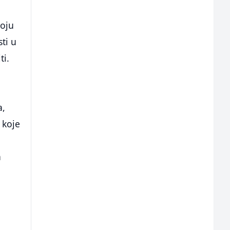
voju
ti u
ti.
a,
 koje
a