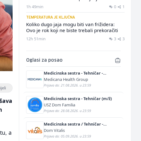
1h 49min
0
1
TEMPERATURA JE KLJUČNA
Koliko dugo jaja mogu biti van frižidera:
Ovo je rok koji ne biste trebali prekoračiti
12h 51min
3
3
Oglasi za posao
Medicinska sestra - Tehničar -
Anestetičar (m/ž)
Medicana Health Group
Prijava do: 21.08.2026. u 23:59
jeli
Medicinska sestra - Tehničar (m/ž)
ršava
USZ Dom Familia
h
Prijava do: 28.08.2026. u 23:59
Medicinska sestra / Tehničar -
Njegovatelj (m/ž)
Dom Vitalis
tu, a
Prijava do: 05.09.2026. u 23:59