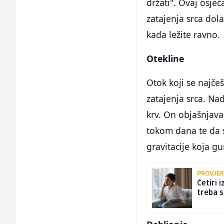
držati". Ovaj osjeć
zatajenja srca dol
kada ležite ravno.
Otekline
Otok koji se najče
zatajenja srca. Na
krv. On objašnjava
tokom dana te da 
gravitacije koja g
PROVJER
Četiri 
treba 