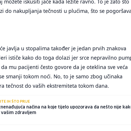
aj možete iskusiti jače kada ležite ravno. To je zato što
azi do nakupljanja tečnosti u plućima, što se pogoršav
šće javlja u stopalima također je jedan prvih znakova
deri ističe kako do toga dolazi jer srce nepravilno pum
 da mu pacijenti često govore da je oteklina sve veća
se smanji tokom noći. No, to je samo zbog učinaka
ura tečnost do vaših ekstremiteta tokom dana.
ITE IH ŠTO PRIJE
iznenađujuća načina na koje tijelo upozorava da nešto nije kak
s vašim zdravljem