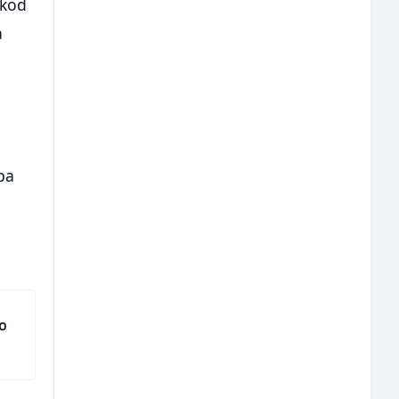
 kod
a
pa
o