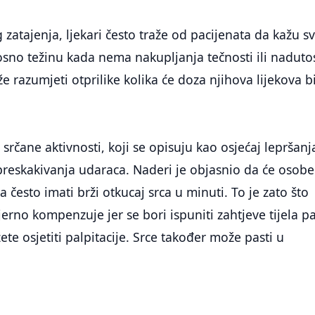
 zatajenja, ljekari često traže od pacijenata da kažu s
sno težinu kada nema nakupljanja tečnosti ili nadutos
e razumjeti otprilike kolika će doza njihova lijekova bi
t srčane aktivnosti, koji se opisuju kao osjećaj lepršanj
preskakivanja udaraca. Naderi je objasnio da će osobe
a često imati brži otkucaj srca u minuti. To je zato što
erno kompenzuje jer se bori ispuniti zahtjeve tijela p
te osjetiti palpitacije. Srce također može pasti u