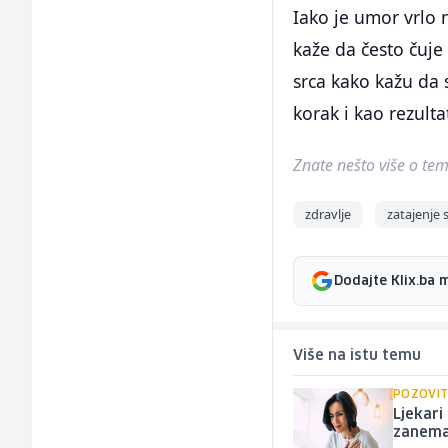
Iako je umor vrlo 
kaže da često čuje
srca kako kažu da 
korak i kao rezulta
Znate nešto više o temi 
zdravlje
zatajenje 
Dodajte Klix.ba 
Više na istu temu
POZOVIT
Ljekari
zanema