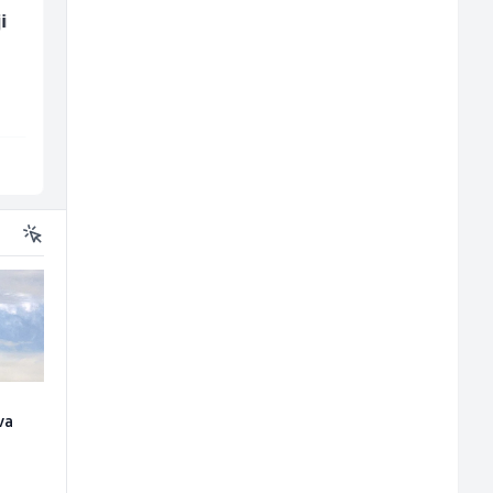
i
Građevinski inženjer
Radnik u proizvodnji
(m/ž)
(m/ž)
MC-Stella
Conty Plus
Velika Kladuša
Sarajevo
va