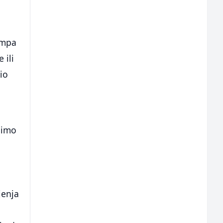
e
umpa
 ili
io
dimo
jenja