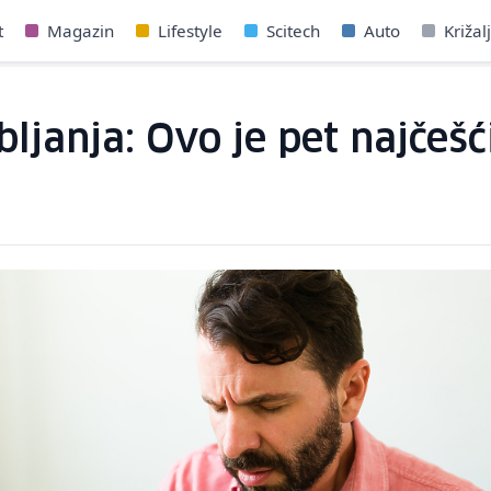
t
Magazin
Lifestyle
Scitech
Auto
Križal
ljanja: Ovo je pet najčeš