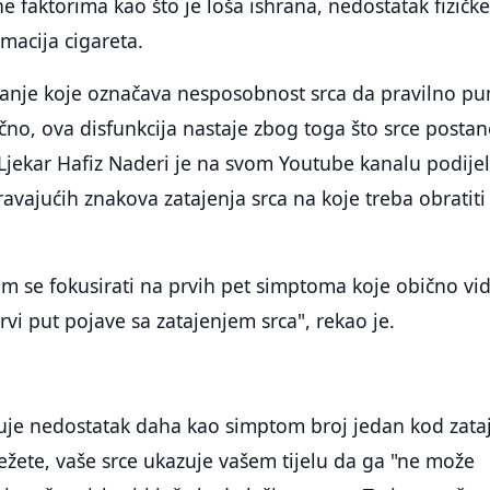
e faktorima kao što je loša ishrana, nedostatak fizičk
umacija cigareta.
stanje koje označava nesposobnost srca da pravilno p
pično, ova disfunkcija nastaje zbog toga što srce postane
. Ljekar Hafiz Naderi je na svom Youtube kanalu podijel
avajućih znakova zatajenja srca na koje treba obratiti
m se fokusirati na prvih pet simptoma koje obično vi
rvi put pojave sa zatajenjem srca", rekao je.
suje nedostatak daha kao simptom broj jedan kod zata
ežete, vaše srce ukazuje vašem tijelu da ga "ne može