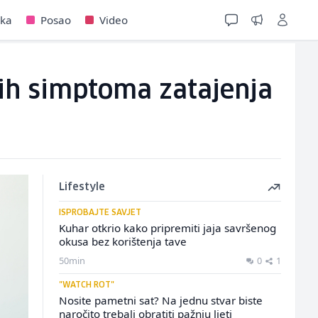
jka
Posao
Video
ćih simptoma zatajenja
Lifestyle
ISPROBAJTE SAVJET
Kuhar otkrio kako pripremiti jaja savršenog
okusa bez korištenja tave
50min
0
1
"WATCH ROT"
Nosite pametni sat? Na jednu stvar biste
naročito trebali obratiti pažnju ljeti