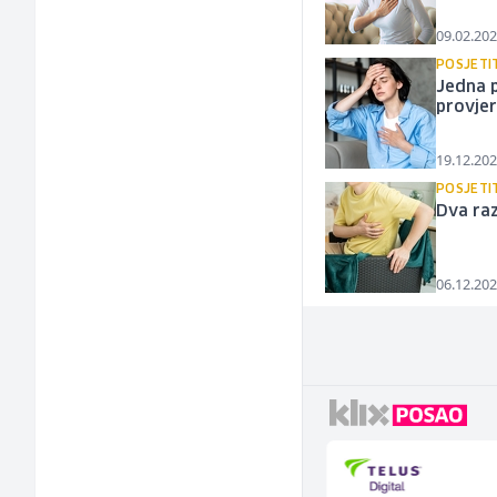
09.02.202
POSJETI
Jedna p
provjer
19.12.202
POSJETI
Dva raz
06.12.202