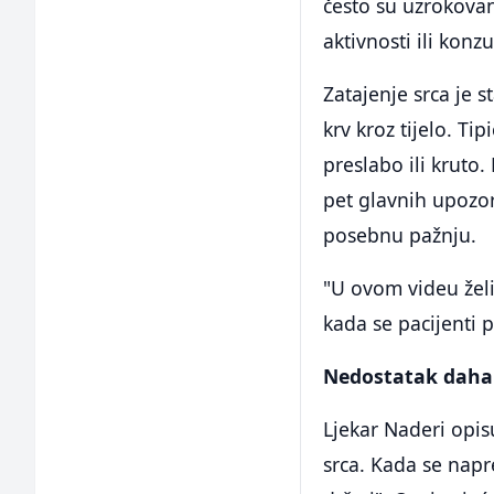
često su uzrokovan
aktivnosti ili konz
Zatajenje srca je 
krv kroz tijelo. Ti
preslabo ili kruto
pet glavnih upozor
posebnu pažnju.
"U ovom videu želi
kada se pacijenti p
Nedostatak daha
Ljekar Naderi opi
srca. Kada se napr