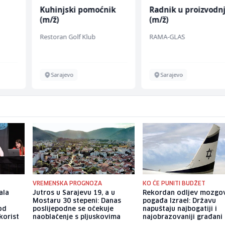
Kuhinjski pomoćnik
Radnik u proizvodnj
(m/ž)
(m/ž)
Restoran Golf Klub
RAMA-GLAS
chen
Sarajevo
Sarajevo
VREMENSKA PROGNOZA
KO ĆE PUNITI BUDŽET
ala
Jutros u Sarajevu 19, a u
Rekordan odljev mozgo
Mostaru 30 stepeni: Danas
pogađa Izrael: Državu
pod
poslijepodne se očekuje
napuštaju najbogatiji i
korist
naoblačenje s pljuskovima
najobrazovaniji građani