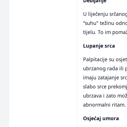
Debljanje
U liječenju srčanog
"suhu" težinu odno
tijelu. To im pomaž
Lupanje srca
Palpitacije su osje
ubrzanog rada ili 
imaju zatajanje src
slabo srce prekomj
ubrzava i zato može
abnormalni ritam.
Osjećaj umora