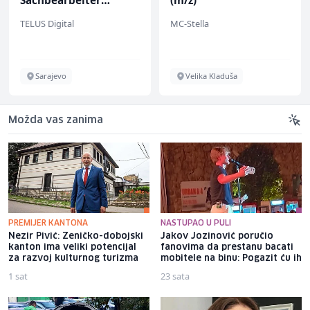
(m/w/d) für einen
TELUS Digital
MC-Stella
bekannten deutschen
Energieversorger
Sarajevo
Velika Kladuša
Možda vas zanima
PREMIJER KANTONA
NASTUPAO U PULI
Nezir Pivić: Zeničko-dobojski
Jakov Jozinović poručio
kanton ima veliki potencijal
fanovima da prestanu bacati
za razvoj kulturnog turizma
mobitele na binu: Pogazit ću ih
1 sat
23 sata