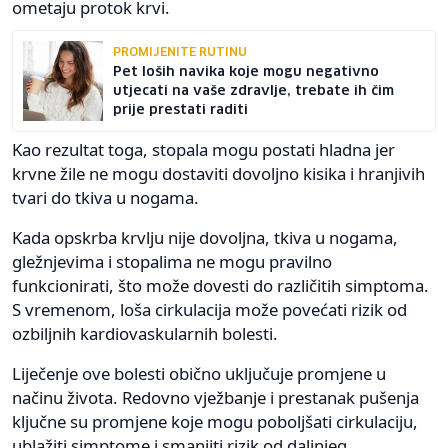
ometaju protok krvi.
PROMIJENITE RUTINU
Pet loših navika koje mogu negativno
utjecati na vaše zdravlje, trebate ih čim
prije prestati raditi
Kao rezultat toga, stopala mogu postati hladna jer
krvne žile ne mogu dostaviti dovoljno kisika i hranjivih
tvari do tkiva u nogama.
Kada opskrba krvlju nije dovoljna, tkiva u nogama,
gležnjevima i stopalima ne mogu pravilno
funkcionirati, što može dovesti do različitih simptoma.
S vremenom, loša cirkulacija može povećati rizik od
ozbiljnih kardiovaskularnih bolesti.
Liječenje ove bolesti obično uključuje promjene u
načinu života. Redovno vježbanje i prestanak pušenja
ključne su promjene koje mogu poboljšati cirkulaciju,
ublažiti simptome i smanjiti rizik od daljnjeg