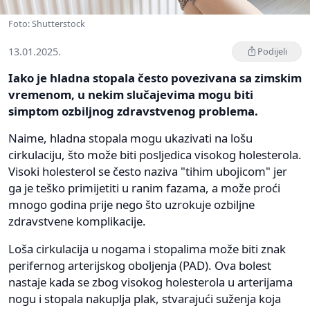
Foto: Shutterstock
13.01.2025.
Podijeli
Iako je hladna stopala često povezivana sa zimskim
vremenom, u nekim slučajevima mogu biti
simptom ozbiljnog zdravstvenog problema.
Naime, hladna stopala mogu ukazivati na lošu
cirkulaciju, što može biti posljedica visokog holesterola.
Visoki holesterol se često naziva "tihim ubojicom" jer
ga je teško primijetiti u ranim fazama, a može proći
mnogo godina prije nego što uzrokuje ozbiljne
zdravstvene komplikacije.
Loša cirkulacija u nogama i stopalima može biti znak
perifernog arterijskog oboljenja (PAD). Ova bolest
nastaje kada se zbog visokog holesterola u arterijama
nogu i stopala nakuplja plak, stvarajući suženja koja