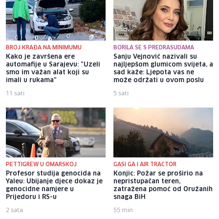
BROJ KRAĐA NA MINIMUMU
BORILA SE S PREDRASUDAMA
Kako je završena ere
Sanju Vejnović nazivali su
automafije u Sarajevu: "Uzeli
najljepšom glumicom svijeta, a
smo im važan alat koji su
sad kaže: Ljepota vas ne
imali u rukama"
može održati u ovom poslu
11 sati
5 sati
PETTIGREW U OMARSKOJ
GASI GA I AIR TRACTOR
Profesor studija genocida na
Konjic: Požar se proširio na
Yaleu: Ubijanje djece dokaz je
nepristupačan teren,
genocidne namjere u
zatražena pomoć od Oružanih
Prijedoru i RS-u
snaga BiH
2 sata
55 min