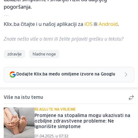
pogoršanja.
Klix.ba čitajte i u našoj aplikaciji za
iOS
ili
Android
.
Znate nešto više o temi ili želite prijaviti grešku u tekstu?
zdravlje
hladne noge
Dodajte Klix.ba među omiljene izvore na Googlu
Više na istu temu
REAGUJTE NA VRIJEME
Promjene na stopalima mogu ukazivati na
ozbiljne zdravstvene probleme: Ne
ignorišite simptome
01.04.2025. u 07:32