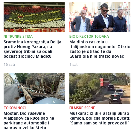
NI TRUNKE STIDA
BIO DIREKTOR 16 DANA
Sramotna koreografija Delija
Maldini o raskolu u
protiv Novog Pazara, na
italijanskom nogometu: Otkrio
sjevernoj tribini su odali
zašto je otišao te da
počast zločincu Mladiću
Guardiola nije tražio novac
16 sati
1 sat
TOKOM NOĆI
FILMSKE SCENE
Mostar: Dio ruševine
Muškarac iz BiH u Italiji ukrao
Alajbegovića kuće pao na
kamion, policija morala pucati:
parkirane automobile i
"Samo sam se htio provozati"
napravio veliku štetu