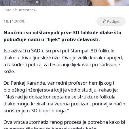
Foto: Shutterstock
18.11.2023.
Podijeli
Naučnici su odštampali prve 3D folikule dlake što
pobuđuje nadu u "lijek" protiv ćelavosti.
Istraživači u SAD-u su prvi put štampali 3D folikule
dlake u tkivu ljudske kože. Ovo je veliki korak naprijed,
a također i poticaj za testiranje lijekova i presađivanje
kože.
Dr. Pankaj Karande, vanredni profesor hemijskog i
biološkog inženjerstva koji je vodio studiju, rekao je:
"Naš rad je dokaz koncepta da se strukture folikula
dlake mogu kreirati na veoma precizan, ponovljiv način
korištenjem 3D bioprintinga."
Ova vrsta automatiziranog procesa je potrebna kako bi
se omogućila buduća bioproizvodnja kože.