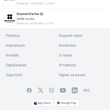
Prijava do: 14.08.2026. u 23:59
Kozmetičarka (ž)
Idelle studio
Prijava do: 16.08.2026. u 23:59
Početna
Dojavite vijest
Impressum
Komentari
Kontakt
O nama
Oglašavanje
Privatnost
Sigurnost
Oglasi za posao
Facebook
YouTube
LinkedIn
Twitter
Instagram
RSS
App Store
Google Play