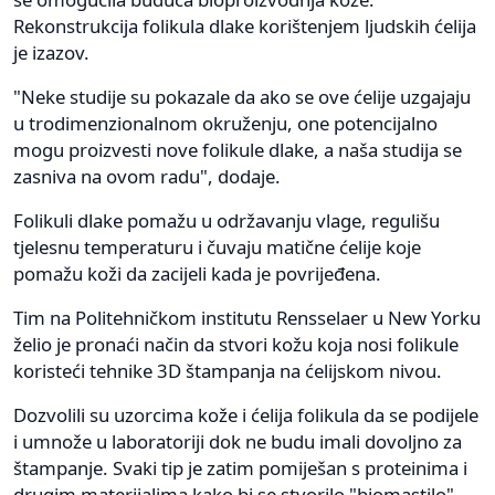
Rekonstrukcija folikula dlake korištenjem ljudskih ćelija
je izazov.
"Neke studije su pokazale da ako se ove ćelije uzgajaju
u trodimenzionalnom okruženju, one potencijalno
mogu proizvesti nove folikule dlake, a naša studija se
zasniva na ovom radu", dodaje.
Folikuli dlake pomažu u održavanju vlage, regulišu
tjelesnu temperaturu i čuvaju matične ćelije koje
pomažu koži da zacijeli kada je povrijeđena.
Tim na Politehničkom institutu Rensselaer u New Yorku
želio je pronaći način da stvori kožu koja nosi folikule
koristeći tehnike 3D štampanja na ćelijskom nivou.
Dozvolili su uzorcima kože i ćelija folikula da se podijele
i umnože u laboratoriji dok ne budu imali dovoljno za
štampanje. Svaki tip je zatim pomiješan s proteinima i
drugim materijalima kako bi se stvorilo "biomastilo".