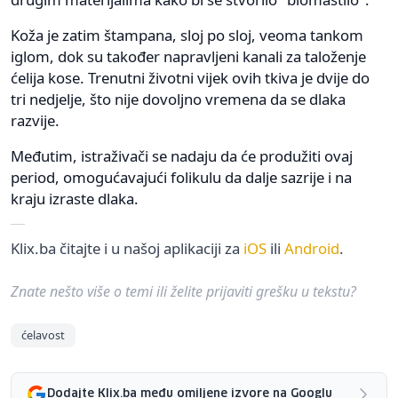
Koža je zatim štampana, sloj po sloj, veoma tankom
iglom, dok su također napravljeni kanali za taloženje
ćelija kose. Trenutni životni vijek ovih tkiva je dvije do
tri nedjelje, što nije dovoljno vremena da se dlaka
razvije.
Međutim, istraživači se nadaju da će produžiti ovaj
period, omogućavajući folikulu da dalje sazrije i na
kraju izraste dlaka.
Klix.ba čitajte i u našoj aplikaciji za
iOS
ili
Android
.
Znate nešto više o temi ili želite prijaviti grešku u tekstu?
ćelavost
Dodajte Klix.ba među omiljene izvore na Googlu