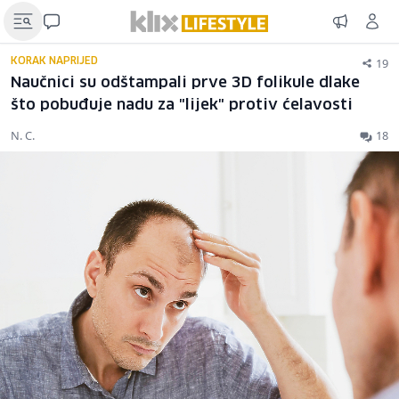
19
KORAK NAPRIJED
Naučnici su odštampali prve 3D folikule dlake
što pobuđuje nadu za "lijek" protiv ćelavosti
N. C.
18