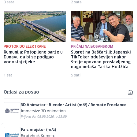
3 sata
2 sata
PROTOK DO ELEKTRANE
PRIČALI NA BOSANSKOM
Rumunija: Potopljene barže u
Susret na Baščaršiji: Japanski
Dunavu da bi se podigao
TikToker oduševljen nakon
vodostaj rijeke
što je upoznao proslavljenog
nogometaša Tarika Hodžića
1 sat
5 sati
Oglasi za posao
3D Animator - Blender Artist (m/ž) / Remote Freelance
Immersive 3D Animation
Prijava do: 08.09.2026. u 23:59
Falc majstor (m/ž)
Birotehnik Komerc