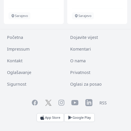
Sarajevo
Sarajevo
Početna
Dojavite vijest
Impressum
Komentari
Kontakt
O nama
Oglašavanje
Privatnost
Sigurnost
Oglasi za posao
Facebook
YouTube
LinkedIn
Twitter
Instagram
RSS
App Store
Google Play