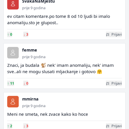
SvakaNaMjestu
prije 9 godina
ev citam komentare.po tome 8 od 10 ljudi bi imalo
anomaliju.sto je glupost..
↑
0
↓
3
Prijavi
femme
prije 9 godina
Znaci, ja budala 🐒 nek' imam anomaliju, nek' imam
sve..ali ne mogu slusati mljackanje i gotovo 🤗
↑
11
↓
0
Prijavi
mmirna
prije 9 godina
Meni ne smeta, nek zvace kako ko hoce
↑
2
↓
3
Prijavi