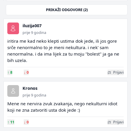
PRIKAŽI ODGOVORE (2)
iluzija007
prije 9 godina
iritira me kad neko klepti ustima dok jede, ili jos gore
srče nenormalno to je meni nekultura. i nek' sam
nenormalna. i da ima lijek za tu moju "bolest" ja ga ne
bih uzela.
↑
8
↓
0
Prijavi
Kronos
prije 9 godina
Mene ne nervira zvuk zvakanja, nego nekulturni idiot
koji ne zna zatvoriti usta dok jede :)
↑
11
↓
0
Prijavi