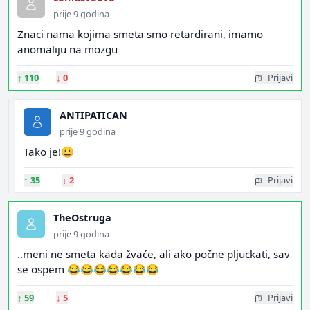
prije 9 godina
Znaci nama kojima smeta smo retardirani, imamo
anomaliju na mozgu
↑
110
↓
0
Prijavi
ANTIPATICAN
prije 9 godina
Tako je!😀
↑
35
↓
2
Prijavi
TheOstruga
prije 9 godina
..meni ne smeta kada žvaće, ali ako počne pljuckati, sav
se ospem 😂😂😂😂😂😂😂
↑
59
↓
5
Prijavi