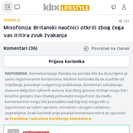
131
ZDRAVLJE
Misofonija: Britanski naučnici otkrili zbog čega
vas iritira zvuk žvakanja
Komentari (36)
Povratak na članak
Prijava korisnika
NAPOMENA:
Komentarisanje članaka na portalu Klix.ba dozvoljeno je
samo registrovanim korisnicima. Molimo korisnike da se suzdrže od
vrijeđanja, psovanja i vulgarnog izražavanja. Komentari odražavaju
stavove isključivo njihovih autora, koji zbog govora mržnje mogu biti i
krivično gonjeni. Kao čitatelj prihvatate mogućnost da među
komentarima mogu biti pronađeni sadržaji koji mogu biti u
suprotnosti sa vašim vjerskim, moralnim i drugim načelima i
uvjerenjima. Svaki korisnik prije pisanja komentara mora se upoznati
sa
Pravilima i uslovima korištenja komentara
.
cemusveovo