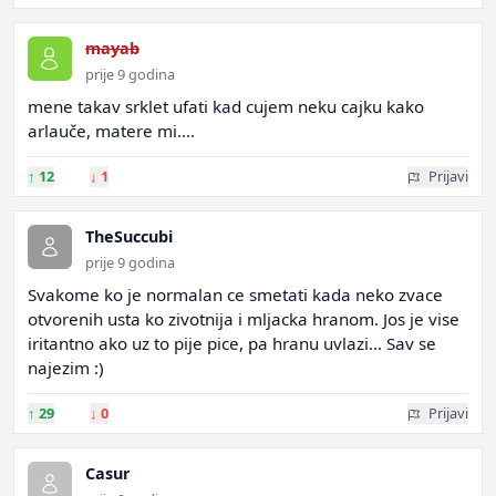
mayab
prije 9 godina
mene takav srklet ufati kad cujem neku cajku kako
arlauče, matere mi....
↑
12
↓
1
Prijavi
TheSuccubi
prije 9 godina
Svakome ko je normalan ce smetati kada neko zvace
otvorenih usta ko zivotnija i mljacka hranom. Jos je vise
iritantno ako uz to pije pice, pa hranu uvlazi... Sav se
najezim :)
↑
29
↓
0
Prijavi
Casur