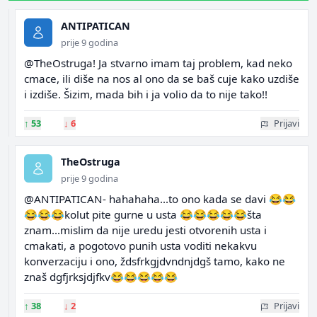
ANTIPATICAN
prije 9 godina
@TheOstruga! Ja stvarno imam taj problem, kad neko
cmace, ili diše na nos al ono da se baš cuje kako uzdiše
i izdiše. Šizim, mada bih i ja volio da to nije tako!!
↑
53
↓
6
Prijavi
TheOstruga
prije 9 godina
@ANTIPATICAN- hahahaha...to ono kada se davi 😂😂
😂😂😂kolut pite gurne u usta 😂😂😂😂😂šta
znam...mislim da nije uredu jesti otvorenih usta i
cmakati, a pogotovo punih usta voditi nekakvu
konverzaciju i ono, ždsfrkgjdvndnjdgš tamo, kako ne
znaš dgfjrksjdjfkv😂😂😂😂😂
↑
38
↓
2
Prijavi