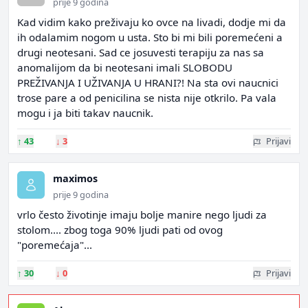
prije 9 godina
Kad vidim kako preživaju ko ovce na livadi, dodje mi da
ih odalamim nogom u usta. Sto bi mi bili poremećeni a
drugi neotesani. Sad ce josuvesti terapiju za nas sa
anomalijom da bi neotesani imali SLOBODU
PREŽIVANJA I UŽIVANJA U HRANI?! Na sta ovi naucnici
trose pare a od penicilina se nista nije otkrilo. Pa vala
mogu i ja biti takav naucnik.
↑
43
↓
3
Prijavi
maximos
prije 9 godina
vrlo često životinje imaju bolje manire nego ljudi za
stolom.... zbog toga 90% ljudi pati od ovog
"poremećaja"...
↑
30
↓
0
Prijavi