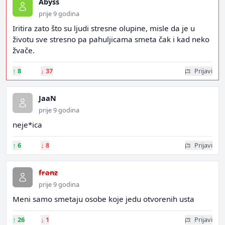
Abyss
prije 9 godina
Iritira zato što su ljudi stresne olupine, misle da je u
životu sve stresno pa pahuljicama smeta čak i kad neko
žvače.
↑
8
↓
37
Prijavi
JaaN
prije 9 godina
neje*ica
↑
6
↓
8
Prijavi
franz
prije 9 godina
Meni samo smetaju osobe koje jedu otvorenih usta
↑
26
↓
1
Prijavi