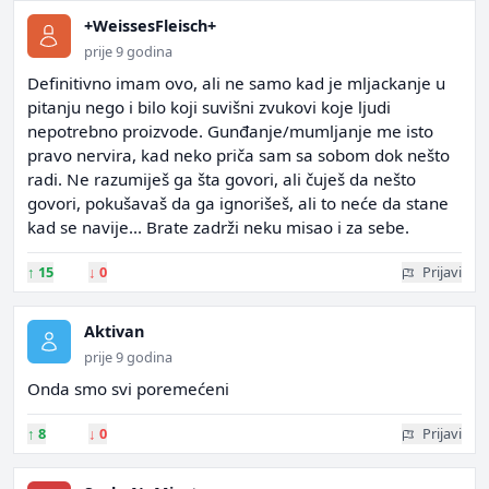
+WeissesFleisch+
prije 9 godina
Definitivno imam ovo, ali ne samo kad je mljackanje u
pitanju nego i bilo koji suvišni zvukovi koje ljudi
nepotrebno proizvode. Gunđanje/mumljanje me isto
pravo nervira, kad neko priča sam sa sobom dok nešto
radi. Ne razumiješ ga šta govori, ali čuješ da nešto
govori, pokušavaš da ga ignorišeš, ali to neće da stane
kad se navije... Brate zadrži neku misao i za sebe.
↑
15
↓
0
Prijavi
Aktivan
prije 9 godina
Onda smo svi poremećeni
↑
8
↓
0
Prijavi