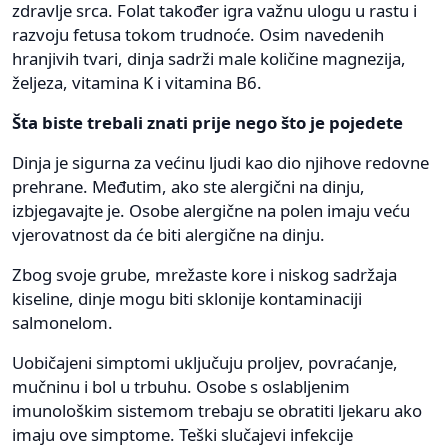
zdravlje srca. Folat također igra važnu ulogu u rastu i
razvoju fetusa tokom trudnoće. Osim navedenih
hranjivih tvari, dinja sadrži male količine magnezija,
željeza, vitamina K i vitamina B6.
Šta biste trebali znati prije nego što je pojedete
Dinja je sigurna za većinu ljudi kao dio njihove redovne
prehrane. Međutim, ako ste alergični na dinju,
izbjegavajte je. Osobe alergične na polen imaju veću
vjerovatnost da će biti alergične na dinju.
Zbog svoje grube, mrežaste kore i niskog sadržaja
kiseline, dinje mogu biti sklonije kontaminaciji
salmonelom.
Uobičajeni simptomi uključuju proljev, povraćanje,
mučninu i bol u trbuhu. Osobe s oslabljenim
imunološkim sistemom trebaju se obratiti ljekaru ako
imaju ove simptome. Teški slučajevi infekcije