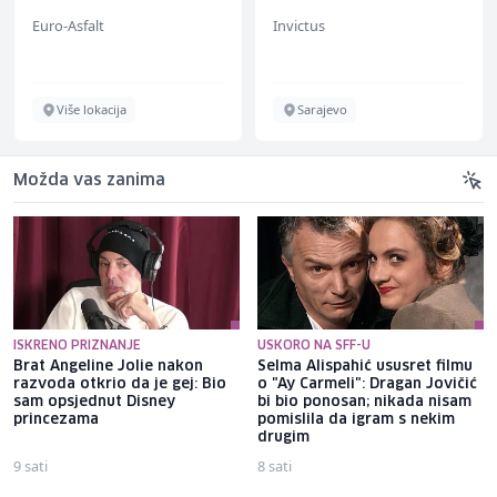
Euro-Asfalt
Invictus
Više lokacija
Sarajevo
Možda vas zanima
ISKRENO PRIZNANJE
USKORO NA SFF-U
Brat Angeline Jolie nakon
Selma Alispahić ususret filmu
razvoda otkrio da je gej: Bio
o "Ay Carmeli": Dragan Jovičić
sam opsjednut Disney
bi bio ponosan; nikada nisam
princezama
pomislila da igram s nekim
drugim
9 sati
8 sati