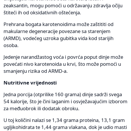
zeaksantin, mogu pomoći u održavanju zdravlja očiju
štiteći ih od oksidativnih oštećenja.
Prehrana bogata karotenoidima može zaštititi od
makularne degeneracije povezane sa starenjem
(ARMD), vodećeg uzroka gubitka vida kod starijih
osoba.
Jedenje narandžastog voća i povrća poput dinje može
povećati nivo karotenoida u krvi, što može pomoći u
smanjenju rizika od ARMD-a.
Nutritivne vrijednosti
Jedna porcija (otprilike 160 grama) dinje sadrži svega
54 kalorije, što je čini laganim i osvježavajućim izborom
za međuobrok ili dodatak obroku.
U toj količini nalazi se 1,34 grama proteina, 13,1 gram
ugljikohidrata te 1,44 grama vlakana, dok je udio masti