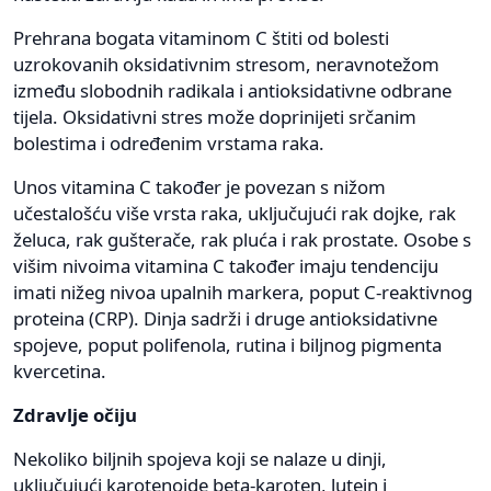
Prehrana bogata vitaminom C štiti od bolesti
uzrokovanih oksidativnim stresom, neravnotežom
između slobodnih radikala i antioksidativne odbrane
tijela. Oksidativni stres može doprinijeti srčanim
bolestima i određenim vrstama raka.
Unos vitamina C također je povezan s nižom
učestalošću više vrsta raka, uključujući rak dojke, rak
želuca, rak gušterače, rak pluća i rak prostate. Osobe s
višim nivoima vitamina C također imaju tendenciju
imati nižeg nivoa upalnih markera, poput C-reaktivnog
proteina (CRP). Dinja sadrži i druge antioksidativne
spojeve, poput polifenola, rutina i biljnog pigmenta
kvercetina.
Zdravlje očiju
Nekoliko biljnih spojeva koji se nalaze u dinji,
uključujući karotenoide beta-karoten, lutein i