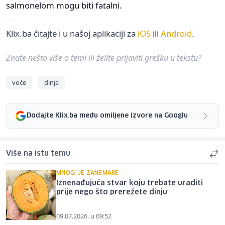
salmonelom mogu biti fatalni.
Klix.ba čitajte i u našoj aplikaciji za
iOS
ili
Android
.
Znate nešto više o temi ili želite prijaviti grešku u tekstu?
voće
dinja
Dodajte Klix.ba među omiljene izvore na Googlu
Više na istu temu
MNOGI JE ZANEMARE
Iznenađujuća stvar koju trebate uraditi
prije nego što prerežete dinju
09.07.2026. u 09:52