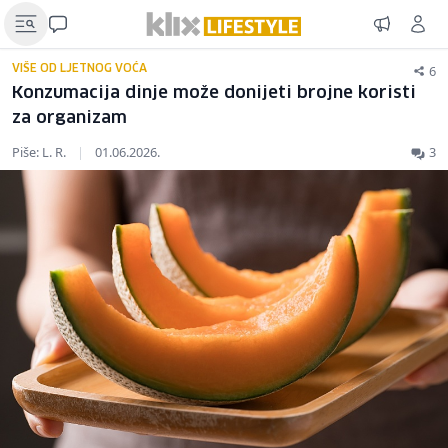
6
VIŠE OD LJETNOG VOĆA
Konzumacija dinje može donijeti brojne koristi
za organizam
Piše: L. R.
|
01.06.2026.
3