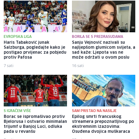
EVROPSKA LIGA
BORILA SE S PREDRASUDAMA
Haris Tabaković junak
Sanju Vejnović nazivali su
Salzburga, pogledajte kako je
najljepšom glumicom svijeta, a
postigao prvijenac za pobjedu
sad kaže: Ljepota vas ne
protiv Pafosa
može održati u ovom poslu
7 sati
16 sati
S IGRAČEM VIŠE
SAM PRISTAO NA NASILJE
Borac se ispromašivao protiv
Epilog smrti francuskog
Bjelorusa i ostvario minimalan
streamera prepoznatljivog po
trijumf u Banjoj Luci, odluka
ekstremnim izazovima:
pada u revanšu
Osuđena dvojica muškaraca