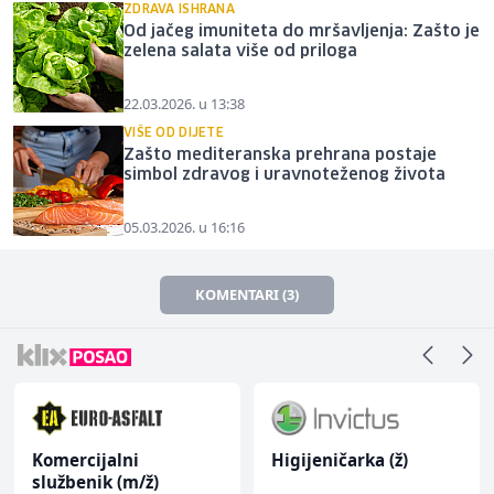
ZDRAVA ISHRANA
Od jačeg imuniteta do mršavljenja: Zašto je
zelena salata više od priloga
22.03.2026. u 13:38
VIŠE OD DIJETE
Zašto mediteranska prehrana postaje
simbol zdravog i uravnoteženog života
05.03.2026. u 16:16
KOMENTARI (3)
Komercijalni
Higijeničarka (ž)
službenik (m/ž)