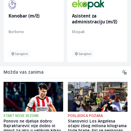
Konobar (m/ž)
Asistent za
administraciju (m/ž)
Borbono
Ekopak
Sarajevo
Sarajevo
Možda vas zanima
START NOVE SEZONE
POSLJEDICA POŽARA
Ponovo ne djeluje dobro:
Stanovnici Los Angelesa
Bajraktarević nije dobio ni
očajni zbog miliona kilograma
minut za igru u velikom kiksu
trule hrane, širi se nesnosan