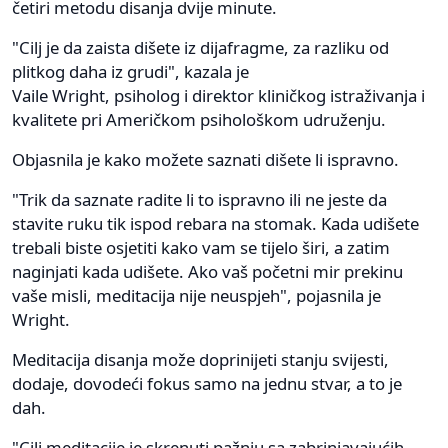
četiri metodu disanja dvije minute.
"Cilj je da zaista dišete iz dijafragme, za razliku od
plitkog daha iz grudi", kazala je
Vaile Wright, psiholog i direktor kliničkog istraživanja i
kvalitete pri Američkom psihološkom udruženju.
Objasnila je kako možete saznati dišete li ispravno.
"Trik da saznate radite li to ispravno ili ne jeste da
stavite ruku tik ispod rebara na stomak. Kada udišete
trebali biste osjetiti kako vam se tijelo širi, a zatim
naginjati kada udišete. Ako vaš početni mir prekinu
vaše misli, meditacija nije neuspjeh", pojasnila je
Wright.
Meditacija disanja može doprinijeti stanju svijesti,
dodaje, dovodeći fokus samo na jednu stvar, a to je
dah.
"Cilj meditacije je skrenuti pažnju sa zabrinjavajućih