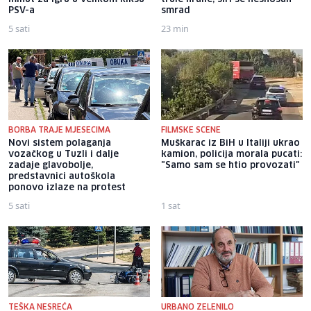
PSV-a
smrad
5 sati
23 min
BORBA TRAJE MJESECIMA
FILMSKE SCENE
Novi sistem polaganja
Muškarac iz BiH u Italiji ukrao
vozačkog u Tuzli i dalje
kamion, policija morala pucati:
zadaje glavobolje,
"Samo sam se htio provozati"
predstavnici autoškola
ponovo izlaze na protest
5 sati
1 sat
TEŠKA NESREĆA
URBANO ZELENILO