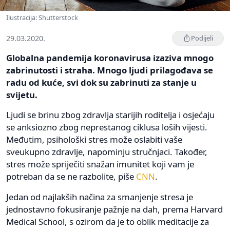
Ilustracija: Shutterstock
29.03.2020.
Podijeli
Globalna pandemija koronavirusa izaziva mnogo
zabrinutosti i straha. Mnogo ljudi prilagođava se
radu od kuće, svi dok su zabrinuti za stanje u
svijetu.
Ljudi se brinu zbog zdravlja starijih roditelja i osjećaju
se anksiozno zbog neprestanog ciklusa loših vijesti.
Međutim, psihološki stres može oslabiti vaše
sveukupno zdravlje, napominju stručnjaci. Također,
stres može spriječiti snažan imunitet koji vam je
potreban da se ne razbolite, piše
CNN
.
Jedan od najlakših načina za smanjenje stresa je
jednostavno fokusiranje pažnje na dah, prema Harvard
Medical School, s ozirom da je to oblik meditacije za