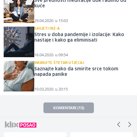
Sve prednosti meditacije dok radimo od
kuće
29.04.2020. u 15:03
SAVJETI INZ-A
Stres u doba pandemije i izolacije: Kako
nastaje i kako ga eliminisati
16.04.2020. u 09:54
SMANJITE ŠTETAN UTJECAJ
Saznajte kako da smirite srce tokom
napada panike
10.03.2020. u 20:15
KOMENTARI (13)