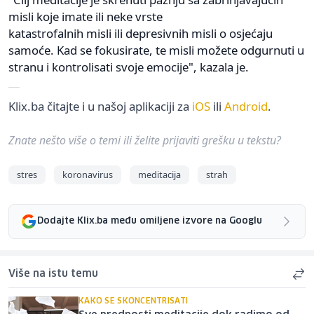
misli koje imate ili neke vrste
katastrofalnih misli ili depresivnih misli o osjećaju
samoće. Kad se fokusirate, te misli možete odgurnuti u
stranu i kontrolisati svoje emocije", kazala je.
Klix.ba čitajte i u našoj aplikaciji za
iOS
ili
Android
.
Znate nešto više o temi ili želite prijaviti grešku u tekstu?
stres
koronavirus
meditacija
strah
Dodajte Klix.ba među omiljene izvore na Googlu
Više na istu temu
KAKO SE SKONCENTRISATI