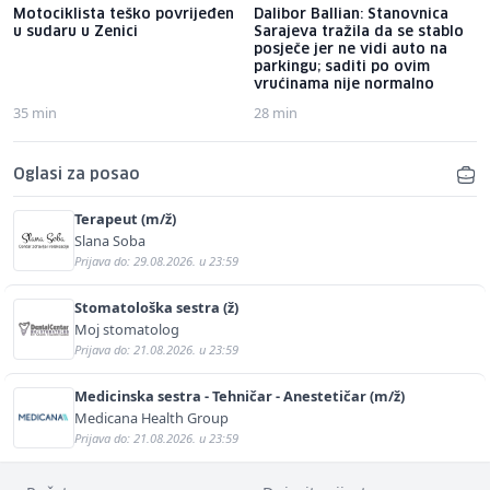
Motociklista teško povrijeđen
Dalibor Ballian: Stanovnica
u sudaru u Zenici
Sarajeva tražila da se stablo
posječe jer ne vidi auto na
parkingu; saditi po ovim
vrućinama nije normalno
35 min
28 min
Oglasi za posao
Terapeut (m/ž)
Slana Soba
Prijava do: 29.08.2026. u 23:59
Stomatološka sestra (ž)
Moj stomatolog
Prijava do: 21.08.2026. u 23:59
Medicinska sestra - Tehničar - Anestetičar (m/ž)
Medicana Health Group
Prijava do: 21.08.2026. u 23:59