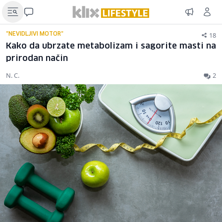
18
"NEVIDLJIVI MOTOR"
Kako da ubrzate metabolizam i sagorite masti na
prirodan način
N. C.
2