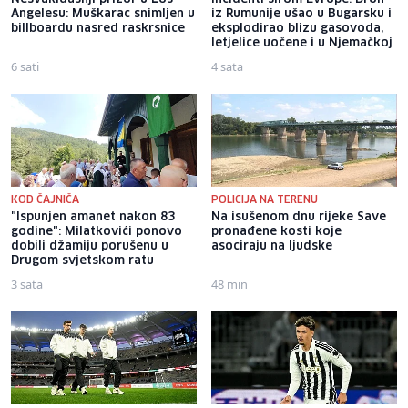
Angelesu: Muškarac snimljen u
iz Rumunije ušao u Bugarsku i
billboardu nasred raskrsnice
eksplodirao blizu gasovoda,
letjelice uočene i u Njemačkoj
6 sati
4 sata
KOD ČAJNIČA
POLICIJA NA TERENU
"Ispunjen amanet nakon 83
Na isušenom dnu rijeke Save
godine": Milatkovići ponovo
pronađene kosti koje
dobili džamiju porušenu u
asociraju na ljudske
Drugom svjetskom ratu
3 sata
48 min