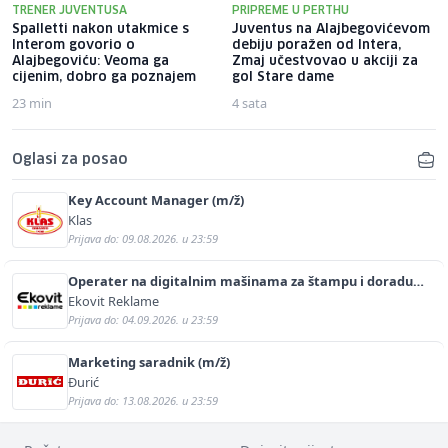
TRENER JUVENTUSA
PRIPREME U PERTHU
Spalletti nakon utakmice s
Juventus na Alajbegovićevom
Interom govorio o
debiju poražen od Intera,
Alajbegoviću: Veoma ga
Zmaj učestvovao u akciji za
cijenim, dobro ga poznajem
gol Stare dame
23 min
4 sata
Oglasi za posao
Key Account Manager (m/ž)
Klas
Prijava do: 09.08.2026. u 23:59
Operater na digitalnim mašinama za štampu i doradu
(m/ž)
Ekovit Reklame
Prijava do: 04.09.2026. u 23:59
Marketing saradnik (m/ž)
Đurić
Prijava do: 13.08.2026. u 23:59