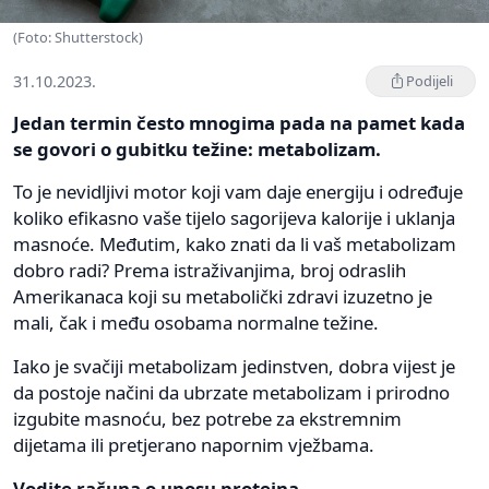
(Foto: Shutterstock)
31.10.2023.
Podijeli
Jedan termin često mnogima pada na pamet kada
se govori o gubitku težine: metabolizam.
To je nevidljivi motor koji vam daje energiju i određuje
koliko efikasno vaše tijelo sagorijeva kalorije i uklanja
masnoće. Međutim, kako znati da li vaš metabolizam
dobro radi? Prema istraživanjima, broj odraslih
Amerikanaca koji su metabolički zdravi izuzetno je
mali, čak i među osobama normalne težine.
Iako je svačiji metabolizam jedinstven, dobra vijest je
da postoje načini da ubrzate metabolizam i prirodno
izgubite masnoću, bez potrebe za ekstremnim
dijetama ili pretjerano napornim vježbama.
Vodite računa o unosu proteina