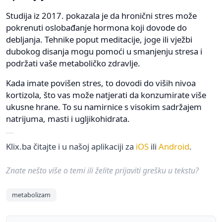
Studija iz 2017. pokazala je da hronični stres može
pokrenuti oslobađanje hormona koji dovode do
debljanja. Tehnike poput meditacije, joge ili vježbi
dubokog disanja mogu pomoći u smanjenju stresa i
podržati vaše metaboličko zdravlje.
Kada imate povišen stres, to dovodi do viših nivoa
kortizola, što vas može natjerati da konzumirate više
ukusne hrane. To su namirnice s visokim sadržajem
natrijuma, masti i ugljikohidrata.
Klix.ba čitajte i u našoj aplikaciji za
iOS
ili
Android
.
Znate nešto više o temi ili želite prijaviti grešku u tekstu?
metabolizam