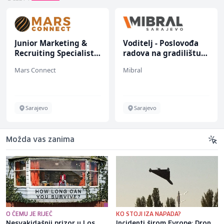
Junior Marketing &
Voditelj - Poslovođa
Recruiting Specialist
radova na gradilištu
(m/ž)
(m/ž)
Mars Connect
Mibral
Sarajevo
Sarajevo
Možda vas zanima
O ČEMU JE RIJEČ
KO STOJI IZA NAPADA?
Nesvakidašnji prizor u Los
Incidenti širom Evrope: Dron