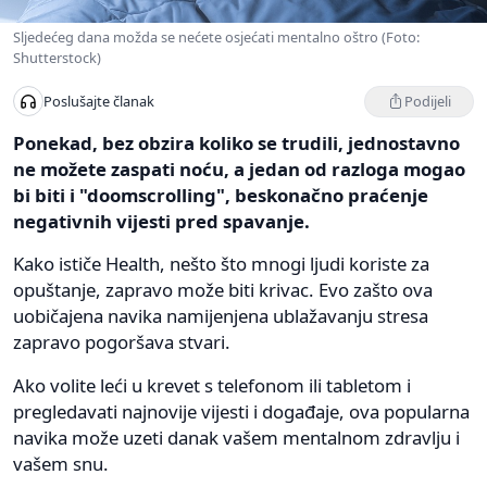
Sljedećeg dana možda se nećete osjećati mentalno oštro (Foto:
Shutterstock)
Podijeli
Poslušajte članak
Ponekad, bez obzira koliko se trudili, jednostavno
ne možete zaspati noću, a jedan od razloga mogao
bi biti i "doomscrolling", beskonačno praćenje
negativnih vijesti pred spavanje.
Kako ističe Health, nešto što mnogi ljudi koriste za
opuštanje, zapravo može biti krivac. Evo zašto ova
uobičajena navika namijenjena ublažavanju stresa
zapravo pogoršava stvari.
Ako volite leći u krevet s telefonom ili tabletom i
pregledavati najnovije vijesti i događaje, ova popularna
navika može uzeti danak vašem mentalnom zdravlju i
vašem snu.