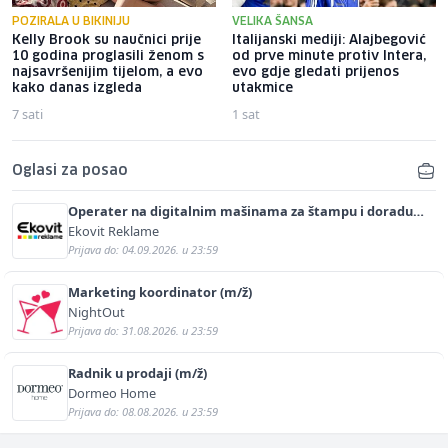
POZIRALA U BIKINIJU
VELIKA ŠANSA
Kelly Brook su naučnici prije
Italijanski mediji: Alajbegović
10 godina proglasili ženom s
od prve minute protiv Intera,
najsavršenijim tijelom, a evo
evo gdje gledati prijenos
kako danas izgleda
utakmice
7 sati
1 sat
Oglasi za posao
Operater na digitalnim mašinama za štampu i doradu
(m/ž)
Ekovit Reklame
Prijava do: 04.09.2026. u 23:59
Marketing koordinator (m/ž)
NightOut
Prijava do: 31.08.2026. u 23:59
Radnik u prodaji (m/ž)
Dormeo Home
Prijava do: 08.08.2026. u 23:59