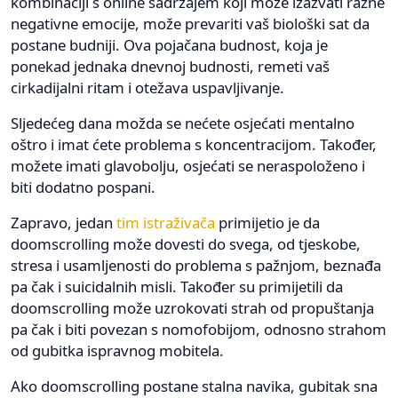
kombinaciji s online sadržajem koji može izazvati razne
negativne emocije, može prevariti vaš biološki sat da
postane budniji. Ova pojačana budnost, koja je
ponekad jednaka dnevnoj budnosti, remeti vaš
cirkadijalni ritam i otežava uspavljivanje.
Sljedećeg dana možda se nećete osjećati mentalno
oštro i imat ćete problema s koncentracijom. Također,
možete imati glavobolju, osjećati se neraspoloženo i
biti dodatno pospani.
Zapravo, jedan
tim istraživača
primijetio je da
doomscrolling može dovesti do svega, od tjeskobe,
stresa i usamljenosti do problema s pažnjom, beznađa
pa čak i suicidalnih misli. Također su primijetili da
doomscrolling može uzrokovati strah od propuštanja
pa čak i biti povezan s nomofobijom, odnosno strahom
od gubitka ispravnog mobitela.
Ako doomscrolling postane stalna navika, gubitak sna