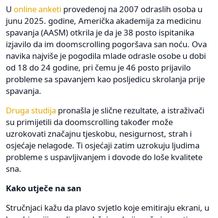
U
online anketi
provedenoj na 2007 odraslih osoba u
junu 2025. godine, Američka akademija za medicinu
spavanja (AASM) otkrila je da je 38 posto ispitanika
izjavilo da im doomscrolling pogoršava san noću. Ova
navika najviše je pogodila mlade odrasle osobe u dobi
od 18 do 24 godine, pri čemu je 46 posto prijavilo
probleme sa spavanjem kao posljedicu skrolanja prije
spavanja.
Druga studija
pronašla je slične rezultate, a istraživači
su primijetili da doomscrolling također može
uzrokovati značajnu tjeskobu, nesigurnost, strah i
osjećaje nelagode. Ti osjećaji zatim uzrokuju ljudima
probleme s uspavljivanjem i dovode do loše kvalitete
sna.
Kako utječe na san
Stručnjaci kažu da plavo svjetlo koje emitiraju ekrani, u