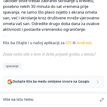
Također biste trebali zabraniti skrolanje u krevetu,
posebno nekih 30 minuta do sat vremena prije
spavanja. ne samo što plavo svjetlo s ekrana ometa
san, već i skrolanje kroz društvene mreže vjerovatno
ometa vaš san. Odredite drugo doba dana za ovakve
aktivnosti i postavite vremensko ograničenje.
Klix.ba čitajte i u našoj aplikaciji za
iOS
ili
Android
.
Znate nešto više o temi ili želite prijaviti grešku u tekstu?
spavanje
Dodajte Klix.ba među omiljene izvore na Googlu
Više na istu temu