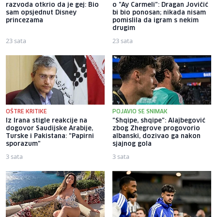
razvoda otkrio da je gej: Bio
o "Ay Carmeli": Dragan Jovičić
sam opsjednut Disney
bi bio ponosan; nikada nisam
princezama
pomislila da igram s nekim
drugim
23 sata
23 sata
OŠTRE KRITIKE
POJAVIO SE SNIMAK
Iz Irana stigle reakcije na
"Shqipe, shqipe": Alajbegović
dogovor Saudijske Arabije,
zbog Zhegrove progovorio
Turske i Pakistana: "Papirni
albanski, dozivao ga nakon
sporazum"
sjajnog gola
3 sata
3 sata