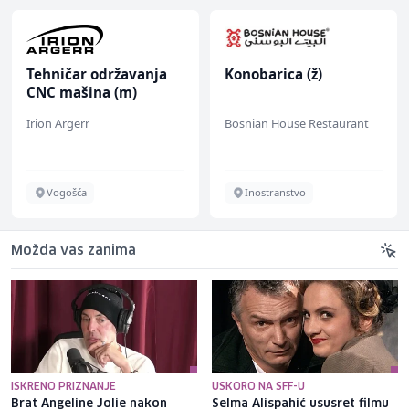
Tehničar održavanja
Konobarica (ž)
CNC mašina (m)
Irion Argerr
Bosnian House Restaurant
Vogošća
Inostranstvo
Možda vas zanima
ISKRENO PRIZNANJE
USKORO NA SFF-U
Brat Angeline Jolie nakon
Selma Alispahić ususret filmu