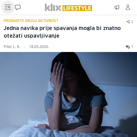
1
PRONAĐITE DRUGU AKTIVNOST
Jedna navika prije spavanja mogla bi znatno
otežati uspavljivanje
Piše: L. R.
|
18.05.2026.
1