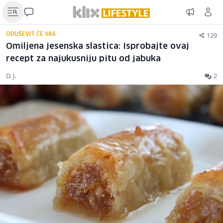
129
ODUŠEVIT ĆE VAS
Omiljena jesenska slastica: Isprobajte ovaj
recept za najukusniju pitu od jabuka
D. J.
2