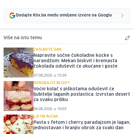
Dodajte Klix.ba među omiljene izvore na Googlu
Više na istu temu
ZASLADITE DAN
Napravite sočne čokoladne kocke s
narandžom: Mekan biskvit i kremasta
čokolada oduševit će ukućane i goste
07.08.2026. u 10:39
ISPROBAJTE RECEPT
Voćni kolač s piškotama oduševit će
ljubitelje laganih poslastica: Izvrstan desert
za svaku priliku
06.08.2026. u 10:03
LJETNI RUČAK
Pasta s fetom i cherry paradajzom je lagan,
jednostavan i hranjiv obrok za svaki dan