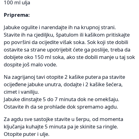
100 ml ulja
Priprema:
Jabuke ogulite i narendajte ih na krupnoj strani.
Stavite ih na cjediljku, špatulom ili kašikom pritiskajte
po površini da ocijedite višak soka. Sok koji ste dobili
ostavite sa strane upotrijebit ćete ga posliije, treba da
dobijete oko 150 ml soka, ako ste dobili manje u taj sok
dospite još malo vode.
Na zagrijanoj tavi otopite 2 kašike putera pa stavite
ocijeđene jabuke unutra, dodajte i 2 kašike šećera,
cimet i vaniliju.
Jabuke dinstajte 5 do 7 minuta dok ne omekšaju.
Ostavite ih da se prohlade dok spremamo agdu.
Za agdu sve sastojke stavite u šerpu, od momenta
ključanja kuhajte 5 minuta pa je skinite sa ringle.
Otopite puter i ulje.