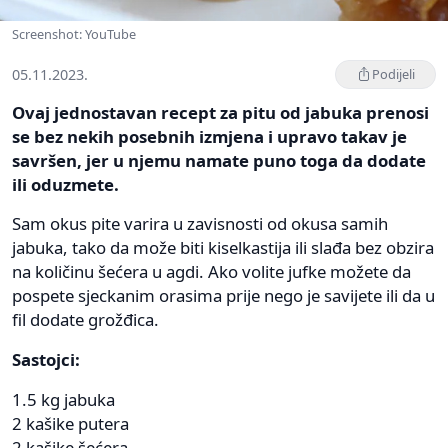
Screenshot: YouTube
05.11.2023.
Podijeli
Ovaj jednostavan recept za pitu od jabuka prenosi
se bez nekih posebnih izmjena i upravo takav je
savršen, jer u njemu namate puno toga da dodate
ili oduzmete.
Sam okus pite varira u zavisnosti od okusa samih
jabuka, tako da može biti kiselkastija ili slađa bez obzira
na količinu šećera u agdi. Ako volite jufke možete da
pospete sjeckanim orasima prije nego je savijete ili da u
fil dodate grožđica.
Sastojci:
1.5 kg jabuka
2 kašike putera
2 kašike šećera