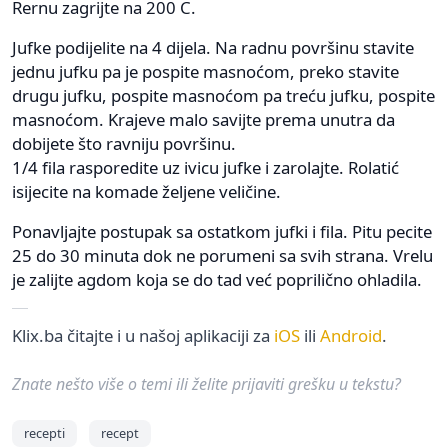
Rernu zagrijte na 200 C.
Jufke podijelite na 4 dijela. Na radnu površinu stavite
jednu jufku pa je pospite masnoćom, preko stavite
drugu jufku, pospite masnoćom pa treću jufku, pospite
masnoćom. Krajeve malo savijte prema unutra da
dobijete što ravniju površinu.
1/4 fila rasporedite uz ivicu jufke i zarolajte. Rolatić
isijecite na komade željene veličine.
Ponavljajte postupak sa ostatkom jufki i fila. Pitu pecite
25 do 30 minuta dok ne porumeni sa svih strana. Vrelu
je zalijte agdom koja se do tad već poprilično ohladila.
Klix.ba čitajte i u našoj aplikaciji za
iOS
ili
Android
.
Znate nešto više o temi ili želite prijaviti grešku u tekstu?
recepti
recept