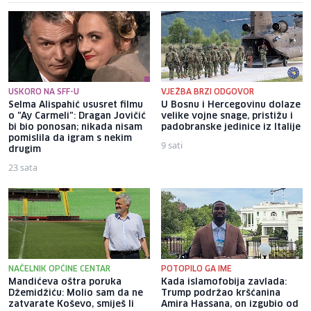
USKORO NA SFF-U
VJEŽBA BRZI ODGOVOR
Selma Alispahić ususret filmu
U Bosnu i Hercegovinu dolaze
o "Ay Carmeli": Dragan Jovičić
velike vojne snage, pristižu i
bi bio ponosan; nikada nisam
padobranske jedinice iz Italije
pomislila da igram s nekim
9 sati
drugim
23 sata
NAČELNIK OPĆINE CENTAR
POTOPILO GA IME
Mandićeva oštra poruka
Kada islamofobija zavlada:
Džemidžiću: Molio sam da ne
Trump podržao kršćanina
zatvarate Koševo, smiješ li
Amira Hassana, on izgubio od