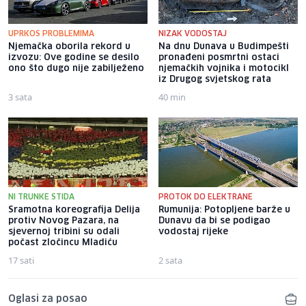
UPRKOS PROBLEMIMA
NIZAK VODOSTAJ
Njemačka oborila rekord u
Na dnu Dunava u Budimpešti
izvozu: Ove godine se desilo
pronađeni posmrtni ostaci
ono što dugo nije zabilježeno
njemačkih vojnika i motocikl
iz Drugog svjetskog rata
3 sata
40 min
NI TRUNKE STIDA
PROTOK DO ELEKTRANE
Sramotna koreografija Delija
Rumunija: Potopljene barže u
protiv Novog Pazara, na
Dunavu da bi se podigao
sjevernoj tribini su odali
vodostaj rijeke
počast zločincu Mladiću
17 sati
2 sata
Oglasi za posao