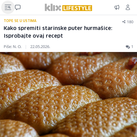
180
TOPE SE U USTIMA
Kako spremiti starinske puter hurmašice:
Isprobajte ovaj recept
Piše: N. O.
|
22.05.2026.
1