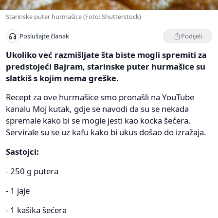
Starinske puter hurmašice (Foto: Shutterstock)
Podijeli
Poslušajte članak
Ukoliko već razmišljate šta biste mogli spremiti za
predstojeći Bajram, starinske puter hurmašice su
slatkiš s kojim nema greške.
Recept za ove hurmašice smo pronašli na YouTube
kanalu Moj kutak, gdje se navodi da su se nekada
spremale kako bi se mogle jesti kao kocka šećera.
Servirale su se uz kafu kako bi ukus došao do izražaja.
Sastojci:
- 250 g putera
- 1 jaje
- 1 kašika šećera