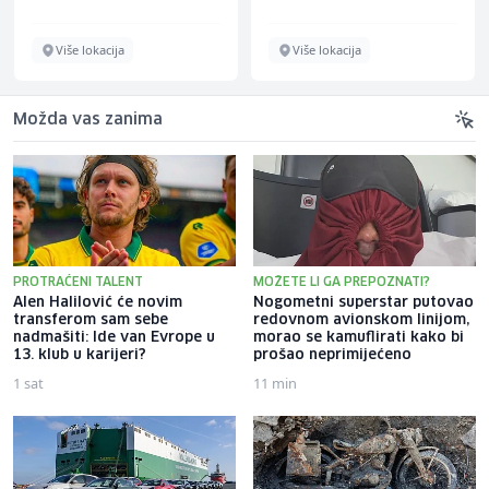
Više lokacija
Više lokacija
Možda vas zanima
PROTRAĆENI TALENT
MOŽETE LI GA PREPOZNATI?
Alen Halilović će novim
Nogometni superstar putovao
transferom sam sebe
redovnom avionskom linijom,
nadmašiti: Ide van Evrope u
morao se kamuflirati kako bi
13. klub u karijeri?
prošao neprimijećeno
1 sat
11 min