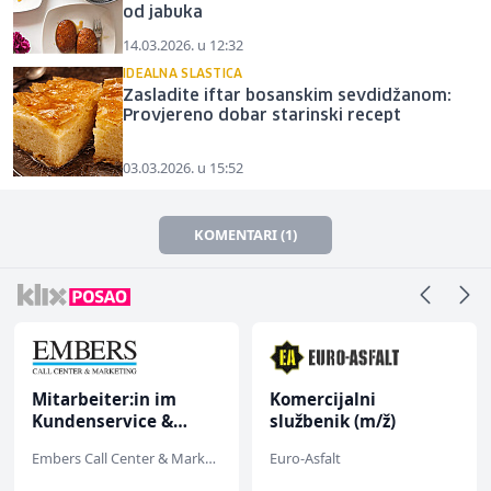
od jabuka
14.03.2026. u 12:32
IDEALNA SLASTICA
Zasladite iftar bosanskim sevdidžanom:
Provjereno dobar starinski recept
03.03.2026. u 15:52
KOMENTARI (1)
Mitarbeiter:in im
Komercijalni
Kundenservice &
službenik (m/ž)
Support (m/w/d)
Embers Call Center & Marketing
Euro-Asfalt