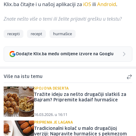
Klix.ba čitajte i u našoj aplikaciji za
iOS
ili
Android
.
Znate nešto više o temi ili želite prijaviti grešku u tekstu?
recepti
recept
hurmašice
Dodajte Klix.ba među omiljene izvore na Googlu
Više na istu temu
SPOJ DVA DESERTA
Tražite ideju za nešto drugačiji slatkiš za
Bajram? Pripremite kadaif hurmašice
16.03.2026. u 16:11
PRIPREMA JE LAGANA
Tradicionalni kolač u malo drugačijoj
verziji: Napravite hurmašice s pekmezom