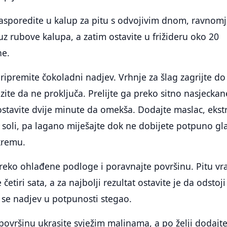
asporedite u kalup za pitu s odvojivim dnom, ravnom
 uz rubove kalupa, a zatim ostavite u frižideru oko 20
ne.
premite čokoladni nadjev. Vrhnje za šlag zagrijte do
azite da ne proključa. Prelijte ga preko sitno nasjeckan
stavite dvije minute da omekša. Dodajte maslac, ekst
t soli, pa lagano miješajte dok ne dobijete potpuno gla
kremu.
reko ohlađene podloge i poravnajte površinu. Pitu vra
četiri sata, a za najbolji rezultat ostavite je da odstoji
 se nadjev u potpunosti stegao.
 površinu ukrasite svježim malinama, a po želji dodajt