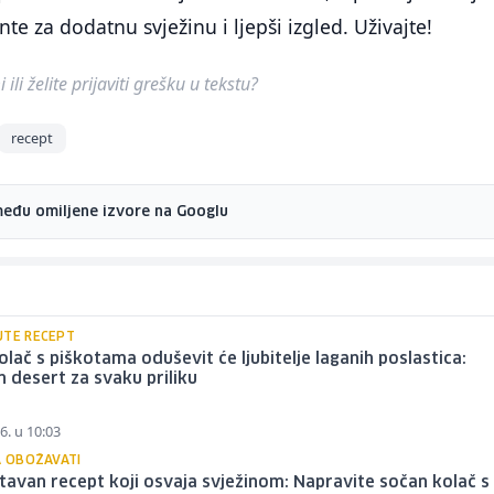
nte za dodatnu svježinu i ljepši izgled. Uživajte!
ili želite prijaviti grešku u tekstu?
recept
među omiljene izvore na Googlu
JTE RECEPT
olač s piškotama oduševit će ljubitelje laganih poslastica:
n desert za svaku priliku
6. u 10:03
A OBOŽAVATI
avan recept koji osvaja svježinom: Napravite sočan kolač s