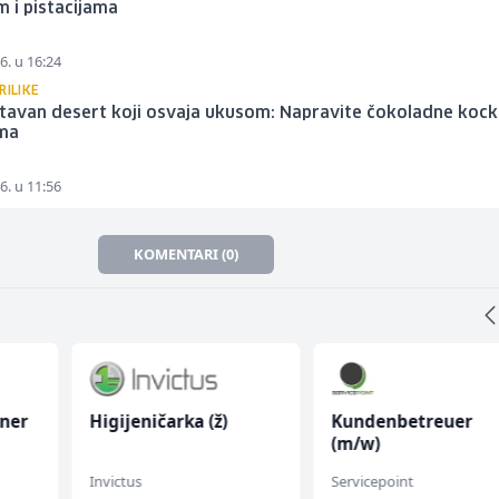
 i pistacijama
6. u 16:24
RILIKE
tavan desert koji osvaja ukusom: Napravite čokoladne kock
ma
6. u 11:56
KOMENTARI (0)
oner
Higijeničarka (ž)
Kundenbetreuer
(m/w)
Invictus
Servicepoint