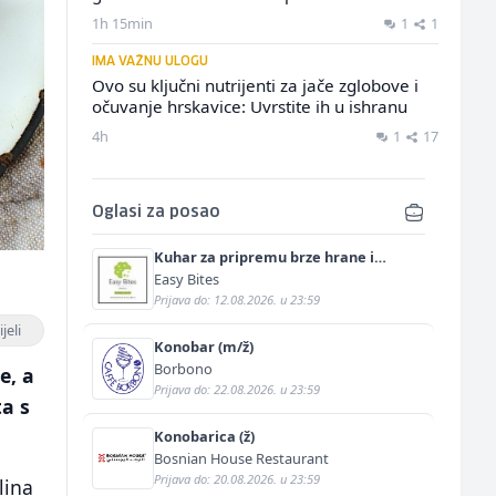
1h 15min
1
1
IMA VAŽNU ULOGU
Ovo su ključni nutrijenti za jače zglobove i
očuvanje hrskavice: Uvrstite ih u ishranu
4h
1
17
Oglasi za posao
Kuhar za pripremu brze hrane i
jednostavnih jela (m/ž)
Easy Bites
Prijava do: 12.08.2026. u 23:59
jeli
Konobar (m/ž)
Borbono
e, a
Prijava do: 22.08.2026. u 23:59
a s
Konobarica (ž)
Bosnian House Restaurant
Prijava do: 20.08.2026. u 23:59
lina