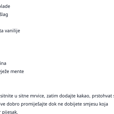
olade
šlag
ta vanilije
lina
svježe mente
itnite u sitne mrvice, zatim dodajte kakao, prstohvat s
Sve dobro promiješajte dok ne dobijete smjesu koja
 pijesak.