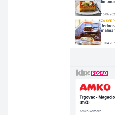
limunom
16.06.202
ZA SVE P
Jednos
malina
10.04.202
Električar (m)
Trgovac - Magaci
(m/ž)
Mountain
Amko komerc