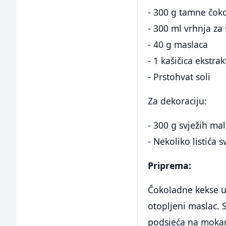
- 300 g tamne čok
- 300 ml vrhnja za 
- 40 g maslaca
- 1 kašičica ekstrak
- Prstohvat soli
Za dekoraciju:
- 300 g svježih ma
- Nekoliko listića 
Priprema:
Čokoladne kekse us
otopljeni maslac. 
podsjeća na mokar