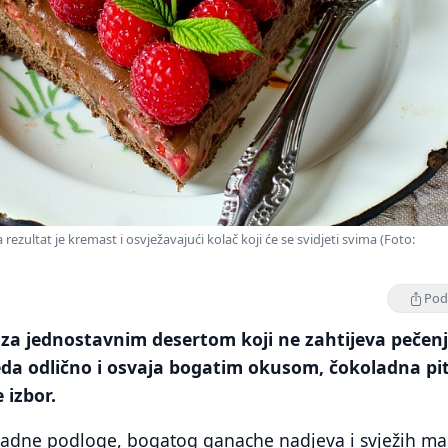
rezultat je kremast i osvježavajući kolač koji će se svidjeti svima (Foto:
Podi
 za jednostavnim desertom koji ne zahtijeva pečenj
eda odlično i osvaja bogatim okusom, čokoladna pit
 izbor.
ladne podloge, bogatog ganache nadjeva i svježih ma