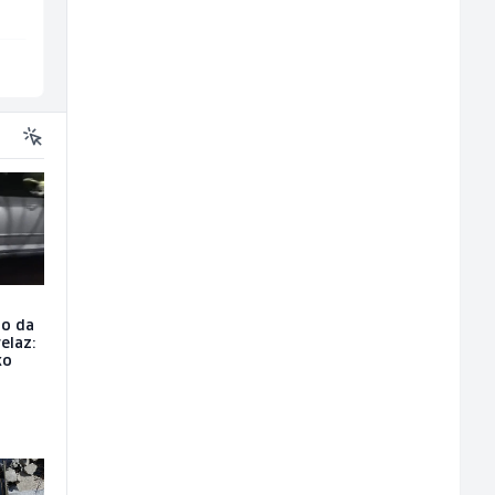
Velika Kladuša
Sarajevo
io da
elaz:
ko