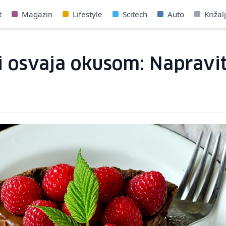
t
Magazin
Lifestyle
Scitech
Auto
Križal
ji osvaja okusom: Napravi