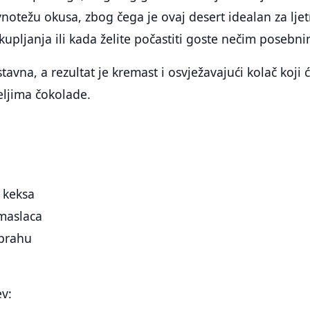
notežu okusa, zbog čega je ovaj desert idealan za lje
upljanja ili kada želite počastiti goste nečim posebni
avna, a rezultat je kremast i osvježavajući kolač koji 
teljima čokolade.
 keksa
 maslaca
 prahu
ev: