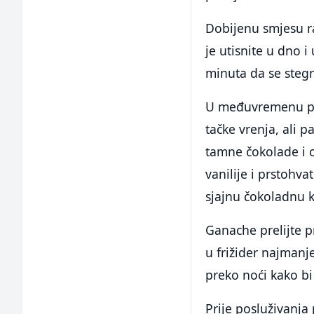
Dobijenu smjesu r
je utisnite u dno i
minuta da se steg
U međuvremenu pri
tačke vrenja, ali p
tamne čokolade i o
vanilije i prstohva
sjajnu čokoladnu 
Ganache prelijte p
u frižider najmanje 
preko noći kako bi
Prije posluživanja