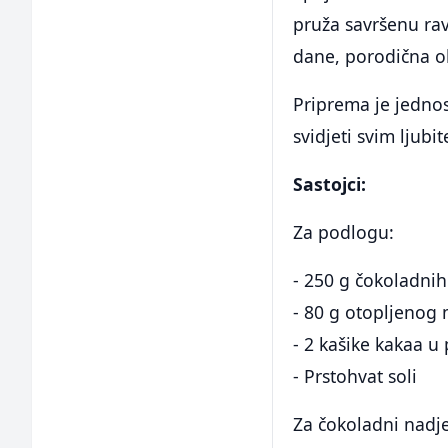
pruža savršenu rav
dane, porodična ok
Priprema je jednost
svidjeti svim ljubi
Sastojci:
Za podlogu:
- 250 g čokoladnih
- 80 g otopljenog
- 2 kašike kakaa u
- Prstohvat soli
Za čokoladni nadj