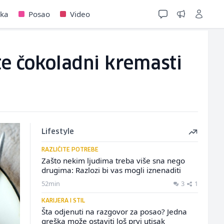
jka
Posao
Video
te čokoladni kremasti
Lifestyle
RAZLIČITE POTREBE
Zašto nekim ljudima treba više sna nego
drugima: Razlozi bi vas mogli iznenaditi
52min
3
1
KARIJERA I STIL
Šta odjenuti na razgovor za posao? Jedna
greška može ostaviti loš prvi utisak