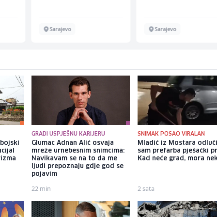
Sarajevo
Sarajevo
GRADI USPJEŠNU KARIJERU
SNIMAK POSAO VIRALAN
bojski
Glumac Adnan Alić osvaja
Mladić iz Mostara odluč
cijal
mreže urnebesnim snimcima:
sam prefarba pješački pr
rizma
Navikavam se na to da me
Kad neće grad, mora ne
ljudi prepoznaju gdje god se
pojavim
22 min
2 sata