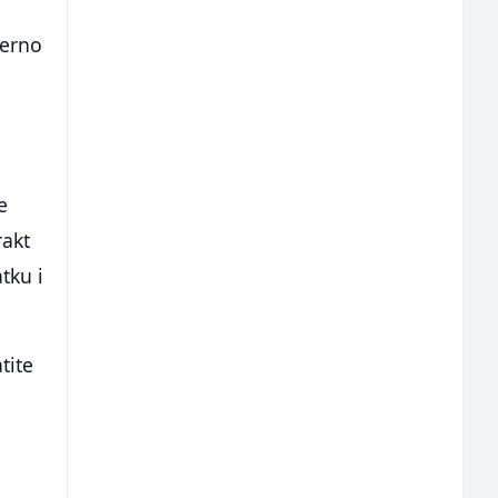
jerno
e
rakt
tku i
tite
e