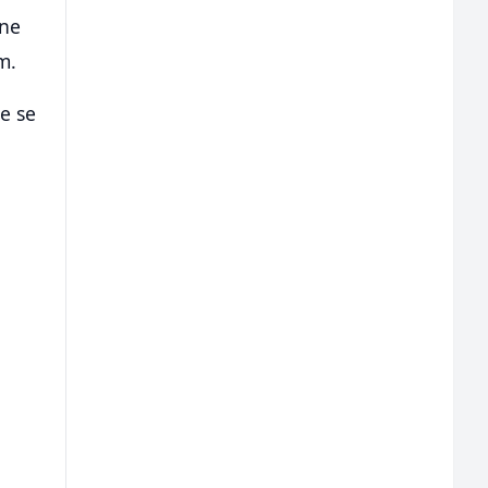
tne
m.
će se