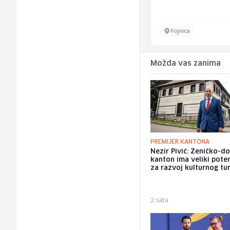
Sarajevo
Fojnica
Možda vas zanima
PREMIJER KANTONA
Nezir Pivić: Zeničko-do
kanton ima veliki poten
za razvoj kulturnog tu
2 sata