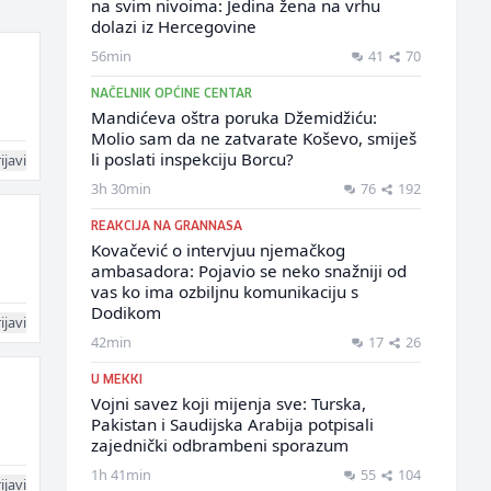
na svim nivoima: Jedina žena na vrhu
dolazi iz Hercegovine
56min
41
70
NAČELNIK OPĆINE CENTAR
Mandićeva oštra poruka Džemidžiću:
Molio sam da ne zatvarate Koševo, smiješ
li poslati inspekciju Borcu?
ijavi
3h 30min
76
192
REAKCIJA NA GRANNASA
Kovačević o intervjuu njemačkog
ambasadora: Pojavio se neko snažniji od
vas ko ima ozbiljnu komunikaciju s
Dodikom
ijavi
42min
17
26
U MEKKI
Vojni savez koji mijenja sve: Turska,
Pakistan i Saudijska Arabija potpisali
zajednički odbrambeni sporazum
1h 41min
55
104
ijavi