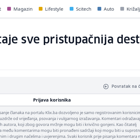
t
Magazin
Lifestyle
Scitech
Auto
Križal
aje sve pristupačnija dest
Povratak na 
Prijava korisnika
nje članaka na portalu Klix.ba dozvoljeno je samo registrovanim korisnici
uzdrže od vrijeđanja, psovanja i vulgarnog izražavanja. Komentari odražava
ih autora, koji zbog govora mržnje mogu biti i krivično gonjeni. Kao čitatelj
 među komentarima mogu biti pronađeni sadržaji koji mogu biti u suprotn
nim i drugim načelima i uvjerenjima. Svaki korisnik prije pisanja komentara