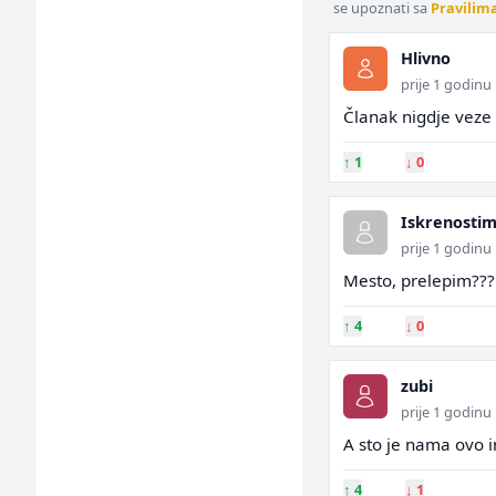
se upoznati sa
Pravilim
Hlivno
prije 1 godinu
Članak nigdje veze 
↑
1
↓
0
Iskrenosti
prije 1 godinu
Mesto, prelepim???
↑
4
↓
0
zubi
prije 1 godinu
A sto je nama ovo 
↑
4
↓
1