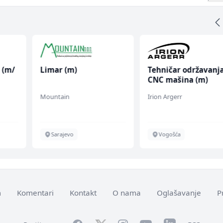
 (m/
Limar (m)
Tehničar održavanj
CNC mašina (m)
Mountain
Irion Argerr
Sarajevo
Vogošća
m
Komentari
Kontakt
O nama
Oglašavanje
P