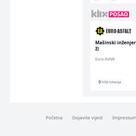
Električar - Radnik na
Mašinski inženjer
tehničkom održavanju
ž)
(m/ž)
Amko komerc
Euro-Asfalt
Sarajevo
Više lokacija
Dojavite vijest
Impressu
Početna