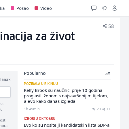
jka
Posao
Video
58
inacija za život
Popularno
članak
POZIRALA U BIKINIJU
Kelly Brook su naučnici prije 10 godina
proglasili ženom s najsavršenijim tijelom,
a evo kako danas izgleda
ma.
1h 49min
20
11
ju
IZBORI U OKTOBRU
osti
Evo ko su nositelji kandidatskih lista SDP-a
 mora