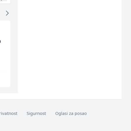
a
Radnik u restoranu
Trgovac - Magacioner
(m/ž)
(m/ž)
BASH
Amko komerc
Sarajevo
Fojnica
rivatnost
Sigurnost
Oglasi za posao