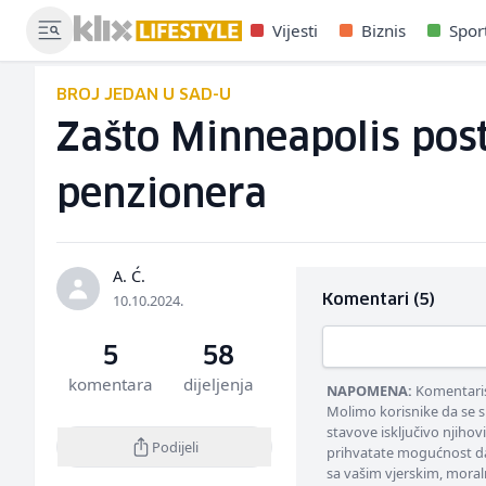
Vijesti
Biznis
Spor
BROJ JEDAN U SAD-U
Zašto Minneapolis post
penzionera
A. Ć.
10.10.2024.
Komentari (5)
5
58
komentara
dijeljenja
NAPOMENA:
Komentarisa
Molimo korisnike da se s
stavove isključivo njihov
Podijeli
prihvatate mogućnost da
sa vašim vjerskim, moral