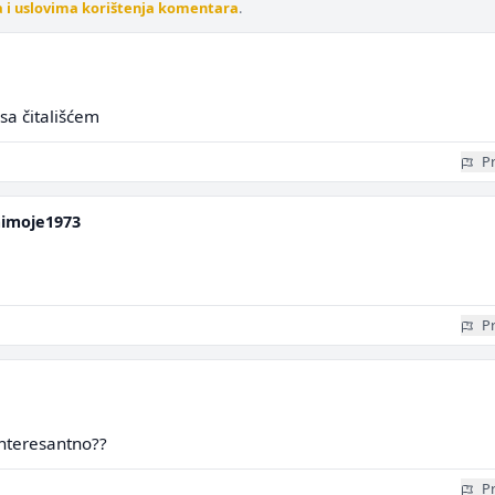
a i uslovima korištenja komentara
.
sa čitališćem
Pr
mimoje1973
Pr
interesantno??
Pr