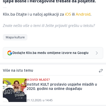
lijepe Bosne i Hercegovine trebate da posjetite.
Klix.ba čitajte i u našoj aplikaciji za
iOS
ili
Android
.
Znate nešto više o temi ili želite prijaviti grešku u tekstu?
Mapa kulture
Dodajte Klix.ba među omiljene izvore na Googlu
Više na istu temu
(KO)VIDI MLADE?
Institut KULT proslavio uspjehe mladih u
2020. godini na online događaju
21.12.2020. u 14:45