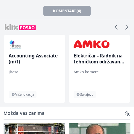
KOMENTARI (4)
Accounting Associate
Električar - Radnik na
(m/f)
tehničkom održavanju
(m/ž)
Jitasa
Amko komerc
Više lokacija
Sarajevo
Možda vas zanima