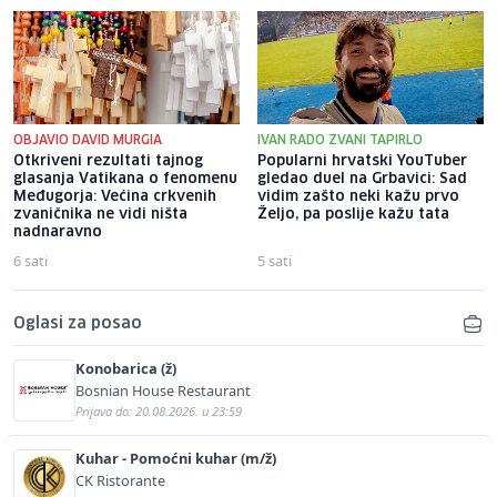
OBJAVIO DAVID MURGIA
IVAN RADO ZVANI TAPIRLO
Otkriveni rezultati tajnog
Popularni hrvatski YouTuber
glasanja Vatikana o fenomenu
gledao duel na Grbavici: Sad
Međugorja: Većina crkvenih
vidim zašto neki kažu prvo
zvaničnika ne vidi ništa
Željo, pa poslije kažu tata
nadnaravno
6 sati
5 sati
Oglasi za posao
Konobarica (ž)
Bosnian House Restaurant
Prijava do: 20.08.2026. u 23:59
Kuhar - Pomoćni kuhar (m/ž)
CK Ristorante