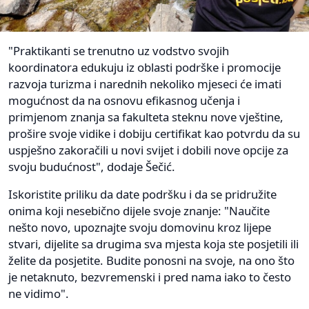
"Praktikanti se trenutno uz vodstvo svojih
koordinatora edukuju iz oblasti podrške i promocije
razvoja turizma i narednih nekoliko mjeseci će imati
mogućnost da na osnovu efikasnog učenja i
primjenom znanja sa fakulteta steknu nove vještine,
prošire svoje vidike i dobiju certifikat kao potvrdu da su
uspješno zakoračili u novi svijet i dobili nove opcije za
svoju budućnost", dodaje Šečić.
Iskoristite priliku da date podršku i da se pridružite
onima koji nesebično dijele svoje znanje: "Naučite
nešto novo, upoznajte svoju domovinu kroz lijepe
stvari, dijelite sa drugima sva mjesta koja ste posjetili ili
želite da posjetite. Budite ponosni na svoje, na ono što
je netaknuto, bezvremenski i pred nama iako to često
ne vidimo".