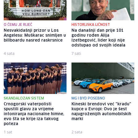
O ČEMU JE RIJEČ
HISTORIJSKA LIČNOST
Nesvakidašnji prizor u Los
Na današnji dan prije 101
Angelesu: Muškarac snimljen u
godinu rođen Alija
billboardu nasred raskrsnice
Izetbegović, lider koji nije
odstupao od svojih ideala
4 sata
7 sati
SKANDALOZAN SISTEM
MG I BYD POSEBNO
Crnogorski vaterpolisti
Kineski brendovi već "kradu"
spustili glavu za vrijeme
kupce u Evropi: Ovo je šest
intoniranja nacionalne himne,
najugroženijih automobilskih
evo šta se krije iza takvog
marki
poteza
1 sat
2 sata