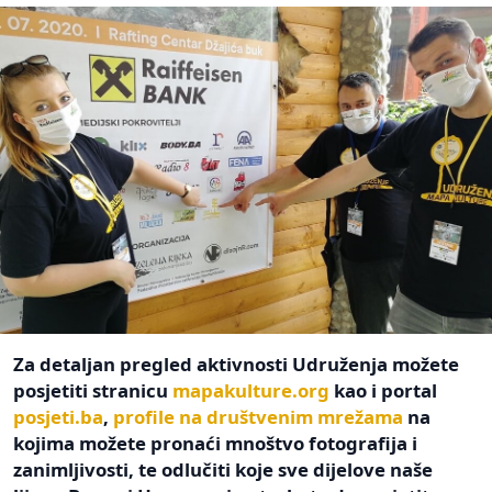
Za detaljan pregled aktivnosti Udruženja možete
posjetiti stranicu
mapakulture.org
kao i portal
posjeti.ba
,
profile na društvenim mrežama
na
kojima možete pronaći mnoštvo fotografija i
zanimljivosti, te odlučiti koje sve dijelove naše