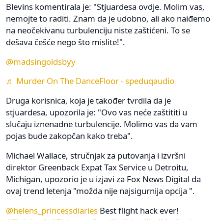
Blevins komentirala je: "Stjuardesa ovdje. Molim vas,
nemojte to raditi. Znam da je udobno, ali ako naiđemo
na neočekivanu turbulenciju niste zaštićeni. To se
dešava češće nego što mislite!".
@madsingoldsbyy
♬ Murder On The DanceFloor - speduqaudio
Druga korisnica, koja je također tvrdila da je
stjuardesa, upozorila je: "Ovo vas neće zaštititi u
slučaju iznenadne turbulencije. Molimo vas da vam
pojas bude zakopčan kako treba".
Michael Wallace, stručnjak za putovanja i izvršni
direktor Greenback Expat Tax Service u Detroitu,
Michigan, upozorio je u izjavi za Fox News Digital da
ovaj trend letenja "možda nije najsigurnija opcija ".
@helens_princessdiaries
Best flight hack ever!