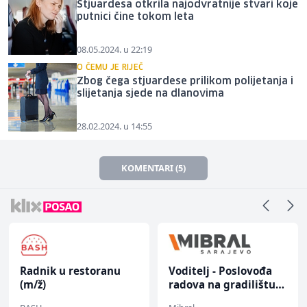
Stjuardesa otkrila najodvratnije stvari koje
putnici čine tokom leta
08.05.2024. u 22:19
O ČEMU JE RIJEČ
Zbog čega stjuardese prilikom polijetanja i
slijetanja sjede na dlanovima
28.02.2024. u 14:55
KOMENTARI (5)
Radnik u restoranu
Voditelj - Poslovođa
(m/ž)
radova na gradilištu
(m/ž)