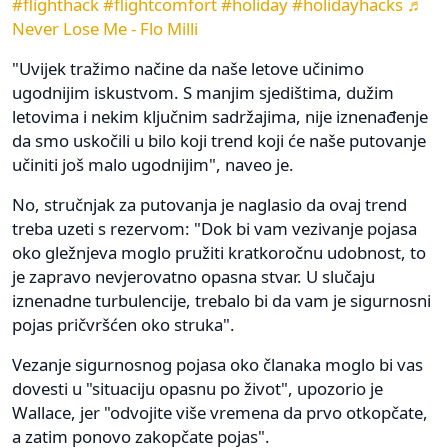
#flighthack
#flightcomfort
#holiday
#holidayhacks
♬
Never Lose Me - Flo Milli
"Uvijek tražimo načine da naše letove učinimo
ugodnijim iskustvom. S manjim sjedištima, dužim
letovima i nekim ključnim sadržajima, nije iznenađenje
da smo uskočili u bilo koji trend koji će naše putovanje
učiniti još malo ugodnijim", naveo je.
No, stručnjak za putovanja je naglasio da ovaj trend
treba uzeti s rezervom: "Dok bi vam vezivanje pojasa
oko gležnjeva moglo pružiti kratkoročnu udobnost, to
je zapravo nevjerovatno opasna stvar. U slučaju
iznenadne turbulencije, trebalo bi da vam je sigurnosni
pojas pričvršćen oko struka".
Vezanje sigurnosnog pojasa oko članaka moglo bi vas
dovesti u "situaciju opasnu po život", upozorio je
Wallace, jer "odvojite više vremena da prvo otkopčate,
a zatim ponovo zakopčate pojas".