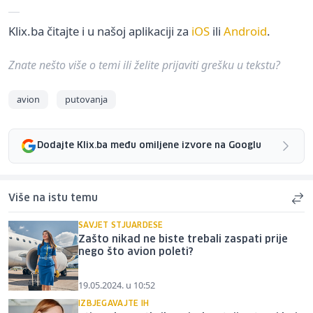
Klix.ba čitajte i u našoj aplikaciji za
iOS
ili
Android
.
Znate nešto više o temi ili želite prijaviti grešku u tekstu?
avion
putovanja
Dodajte Klix.ba među omiljene izvore na Googlu
Više na istu temu
SAVJET STJUARDESE
Zašto nikad ne biste trebali zaspati prije
nego što avion poleti?
19.05.2024. u 10:52
IZBJEGAVAJTE IH