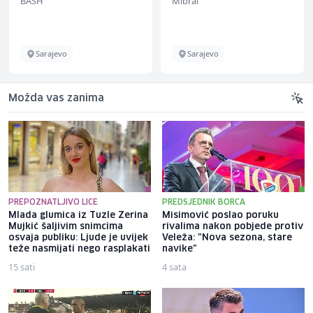
BASH
Mibral
Sarajevo
Sarajevo
Možda vas zanima
PREPOZNATLJIVO LICE
PREDSJEDNIK BORCA
Mlada glumica iz Tuzle Zerina
Misimović poslao poruku
Mujkić šaljivim snimcima
rivalima nakon pobjede protiv
osvaja publiku: Ljude je uvijek
Veleža: "Nova sezona, stare
teže nasmijati nego rasplakati
navike"
15 sati
4 sata