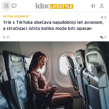
8
UPITNA SIGURNOST
Trik s TikToka obećava najudobniji let avionom,
a stručnjaci ističu koliko može biti opasan
N. O.
5