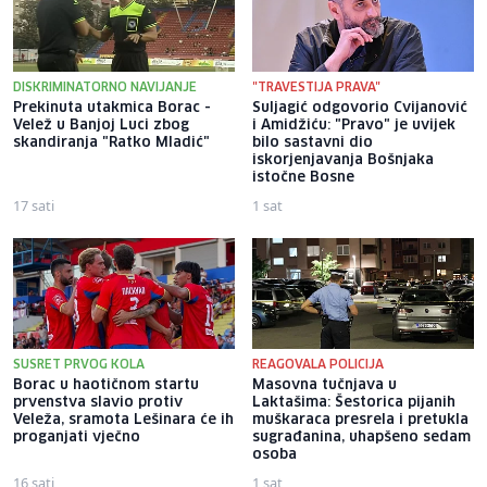
DISKRIMINATORNO NAVIJANJE
"TRAVESTIJA PRAVA"
Prekinuta utakmica Borac -
Suljagić odgovorio Cvijanović
Velež u Banjoj Luci zbog
i Amidžiću: "Pravo" je uvijek
skandiranja "Ratko Mladić"
bilo sastavni dio
iskorjenjavanja Bošnjaka
istočne Bosne
17 sati
1 sat
SUSRET PRVOG KOLA
REAGOVALA POLICIJA
Borac u haotičnom startu
Masovna tučnjava u
prvenstva slavio protiv
Laktašima: Šestorica pijanih
Veleža, sramota Lešinara će ih
muškaraca presrela i pretukla
proganjati vječno
sugrađanina, uhapšeno sedam
osoba
16 sati
1 sat