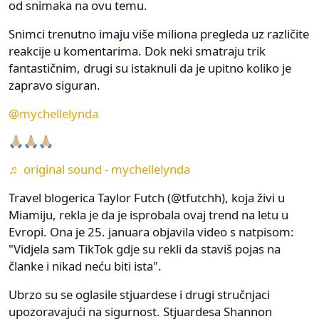
od snimaka na ovu temu.
Snimci trenutno imaju više miliona pregleda uz različite
reakcije u komentarima. Dok neki smatraju trik
fantastičnim, drugi su istaknuli da je upitno koliko je
zapravo siguran.
@mychellelynda
🙏🏼🙏🏼🙏🏼
♬ original sound - mychellelynda
Travel blogerica Taylor Futch (@tfutchh), koja živi u
Miamiju, rekla je da je isprobala ovaj trend na letu u
Evropi. Ona je 25. januara objavila video s natpisom:
"Vidjela sam TikTok gdje su rekli da staviš pojas na
članke i nikad neću biti ista".
Ubrzo su se oglasile stjuardese i drugi stručnjaci
upozoravajući na sigurnost. Stjuardesa Shannon