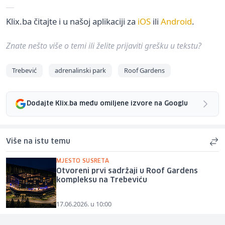
Klix.ba čitajte i u našoj aplikaciji za
iOS
ili
Android
.
Znate nešto više o temi ili želite prijaviti grešku u tekstu?
Trebević
adrenalinski park
Roof Gardens
Dodajte Klix.ba među omiljene izvore na Googlu
Više na istu temu
MJESTO SUSRETA
Otvoreni prvi sadržaji u Roof Gardens
kompleksu na Trebeviću
17.06.2026. u 10:00