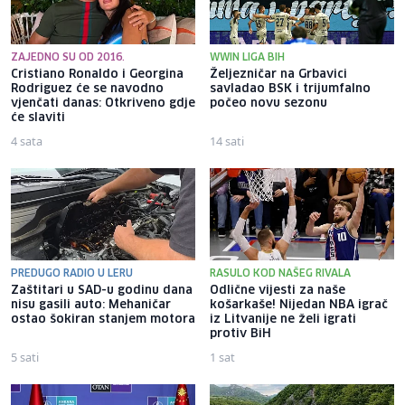
ZAJEDNO SU OD 2016.
WWIN LIGA BIH
Cristiano Ronaldo i Georgina
Željezničar na Grbavici
Rodriguez će se navodno
savladao BSK i trijumfalno
vjenčati danas: Otkriveno gdje
počeo novu sezonu
će slaviti
4 sata
14 sati
PREDUGO RADIO U LERU
RASULO KOD NAŠEG RIVALA
Zaštitari u SAD-u godinu dana
Odlične vijesti za naše
nisu gasili auto: Mehaničar
košarkaše! Nijedan NBA igrač
ostao šokiran stanjem motora
iz Litvanije ne želi igrati
protiv BiH
5 sati
1 sat