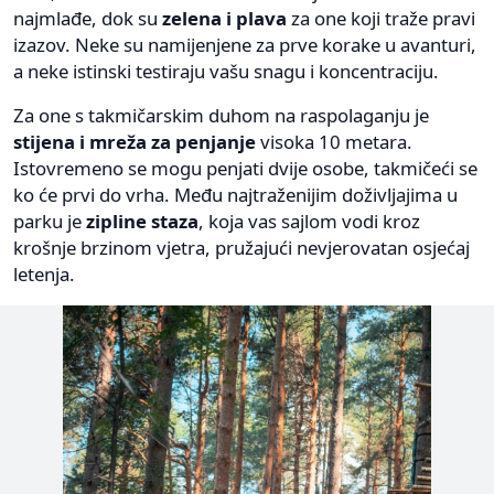
najmlađe, dok su
zelena i plava
za one koji traže pravi
izazov. Neke su namijenjene za prve korake u avanturi,
a neke istinski testiraju vašu snagu i koncentraciju.
Za one s takmičarskim duhom na raspolaganju je
stijena i mreža za penjanje
visoka 10 metara.
Istovremeno se mogu penjati dvije osobe, takmičeći se
ko će prvi do vrha. Među najtraženijim doživljajima u
parku je
zipline staza
, koja vas sajlom vodi kroz
krošnje brzinom vjetra, pružajući nevjerovatan osjećaj
letenja.