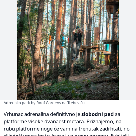
Adrenalin park by Roof Gardens na Trebeviću
Vrhunac adrenalina definitivno je
slobodni pad
sa
platforme visoke dvanaest metara. Priznajemo, na
rubu platforme noge će vam na trenutak zadrhtati, no
slijedeći upute instruktora i uz pravu opremu, ljubitelji