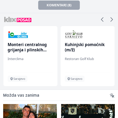
KOMENTARI (8)
Monteri centralnog
Kuhinjski pomoćnik
grijanja i plinskih
(m/ž)
instalacija (m)
Interclima
Restoran Golf Klub
Sarajevo
Sarajevo
Možda vas zanima