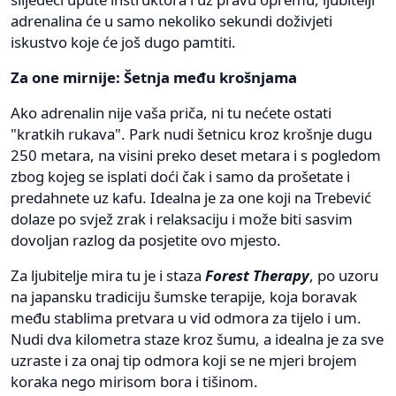
adrenalina će u samo nekoliko sekundi doživjeti
iskustvo koje će još dugo pamtiti.
Za one mirnije: Šetnja među krošnjama
Ako adrenalin nije vaša priča, ni tu nećete ostati
"kratkih rukava". Park nudi šetnicu kroz krošnje dugu
250 metara, na visini preko deset metara i s pogledom
zbog kojeg se isplati doći čak i samo da prošetate i
predahnete uz kafu. Idealna je za one koji na Trebević
dolaze po svjež zrak i relaksaciju i može biti sasvim
dovoljan razlog da posjetite ovo mjesto.
Za ljubitelje mira tu je i staza
Forest Therapy
, po uzoru
na japansku tradiciju šumske terapije, koja boravak
među stablima pretvara u vid odmora za tijelo i um.
Nudi dva kilometra staze kroz šumu, a idealna je za sve
uzraste i za onaj tip odmora koji se ne mjeri brojem
koraka nego mirisom bora i tišinom.