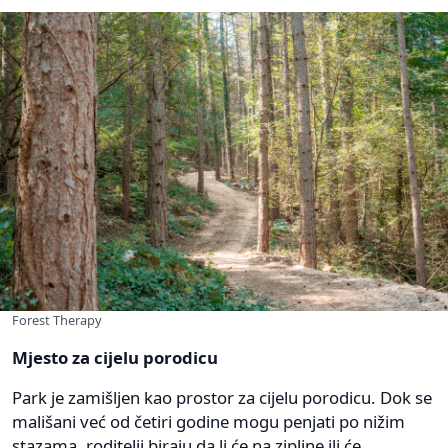
Forest Therapy
Mjesto za cijelu porodicu
Park je zamišljen kao prostor za cijelu porodicu. Dok se
mališani već od četiri godine mogu penjati po nižim
stazama, roditelji biraju da li će na zipline ili će