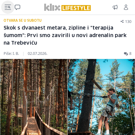
130
OTVARA SE U SUBOTU
Skok s dvanaest metara, zipline i "terapija
šumom": Prvi smo zavirili u novi adrenalin park
na Trebeviću
Piše: I. B.
|
02.07.2026.
8