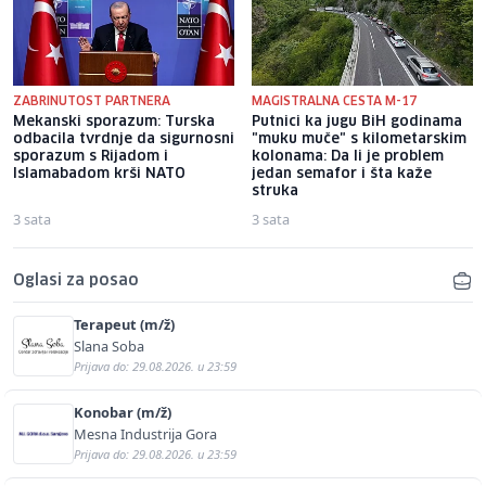
ZABRINUTOST PARTNERA
MAGISTRALNA CESTA M-17
Mekanski sporazum: Turska
Putnici ka jugu BiH godinama
odbacila tvrdnje da sigurnosni
"muku muče" s kilometarskim
sporazum s Rijadom i
kolonama: Da li je problem
Islamabadom krši NATO
jedan semafor i šta kaže
struka
3 sata
3 sata
Oglasi za posao
Terapeut (m/ž)
Slana Soba
Prijava do: 29.08.2026. u 23:59
Konobar (m/ž)
Mesna Industrija Gora
Prijava do: 29.08.2026. u 23:59