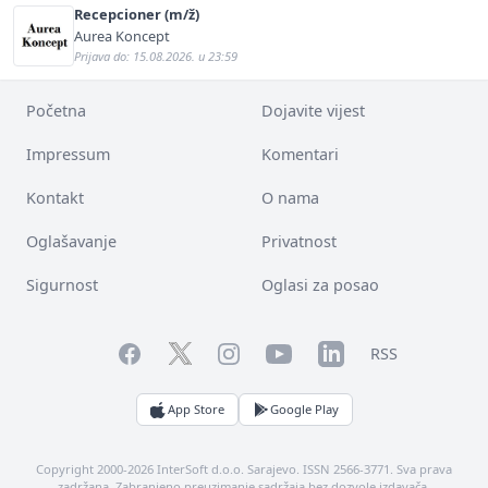
Recepcioner (m/ž)
Aurea Koncept
Prijava do: 15.08.2026. u 23:59
Početna
Dojavite vijest
Impressum
Komentari
Kontakt
O nama
Oglašavanje
Privatnost
Sigurnost
Oglasi za posao
Facebook
YouTube
LinkedIn
Twitter
Instagram
RSS
App Store
Google Play
Copyright 2000-2026 InterSoft d.o.o. Sarajevo. ISSN 2566-3771. Sva prava
zadržana. Zabranjeno preuzimanje sadržaja bez dozvole izdavača.