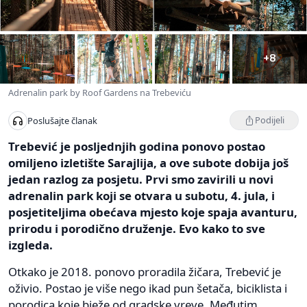
+8
Adrenalin park by Roof Gardens na Trebeviću
Podijeli
Poslušajte članak
Trebević je posljednjih godina ponovo postao
omiljeno izletište Sarajlija, a ove subote dobija još
jedan razlog za posjetu. Prvi smo zavirili u novi
adrenalin park koji se otvara u subotu, 4. jula, i
posjetiteljima obećava mjesto koje spaja avanturu,
prirodu i porodično druženje. Evo kako to sve
izgleda.
Otkako je 2018. ponovo proradila žičara, Trebević je
oživio. Postao je više nego ikad pun šetača, biciklista i
porodica koje bježe od gradske vreve. Međutim,