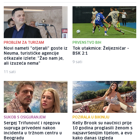
PROBLEM ZA TURIZAM
PRVENSTVO BIH
Novi nameti "otjerali" goste iz
Tok utakmice: Željezničar -
Neuma, turističke agencije
BSK 2:1
otkazale izlete: "Žao nam je,
9 sati
ali izuzeća nema"
11 sati
SUKOB S OSIGURANJEM
POZIRALA U BIKINIJU
Sergej Trifunović i njegova
Kelly Brook su naučnici prije
supruga privedeni nakon
10 godina proglasili ženom s
incidenta u tržnom centru u
najsavršenijim tijelom, a evo
Beogradu
kako danas izgleda