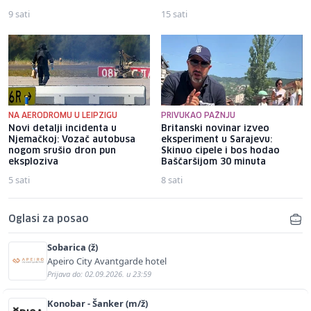
9 sati
15 sati
NA AERODROMU U LEIPZIGU
PRIVUKAO PAŽNJU
Novi detalji incidenta u
Britanski novinar izveo
Njemačkoj: Vozač autobusa
eksperiment u Sarajevu:
nogom srušio dron pun
Skinuo cipele i bos hodao
eksploziva
Baščaršijom 30 minuta
5 sati
8 sati
Oglasi za posao
Sobarica (ž)
Apeiro City Avantgarde hotel
Prijava do: 02.09.2026. u 23:59
Konobar - Šanker (m/ž)