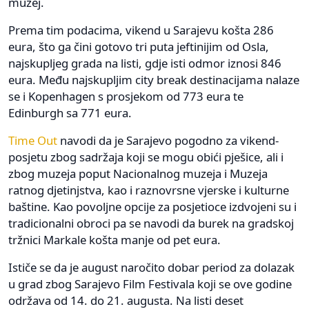
muzej.
Prema tim podacima, vikend u Sarajevu košta 286
eura, što ga čini gotovo tri puta jeftinijim od Osla,
najskupljeg grada na listi, gdje isti odmor iznosi 846
eura. Među najskupljim city break destinacijama nalaze
se i Kopenhagen s prosjekom od 773 eura te
Edinburgh sa 771 eura.
Time Out
navodi da je Sarajevo pogodno za vikend-
posjetu zbog sadržaja koji se mogu obići pješice, ali i
zbog muzeja poput Nacionalnog muzeja i Muzeja
ratnog djetinjstva, kao i raznovrsne vjerske i kulturne
baštine. Kao povoljne opcije za posjetioce izdvojeni su i
tradicionalni obroci pa se navodi da burek na gradskoj
tržnici Markale košta manje od pet eura.
Ističe se da je august naročito dobar period za dolazak
u grad zbog Sarajevo Film Festivala koji se ove godine
održava od 14. do 21. augusta. Na listi deset