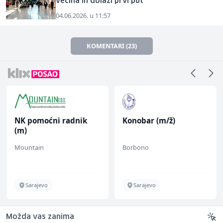
većina ih dolazi prvi put
04.06.2026. u 11:57
KOMENTARI (23)
NK pomoćni radnik
Konobar (m/ž)
(m)
Mountain
Borbono
Sarajevo
Sarajevo
Možda vas zanima