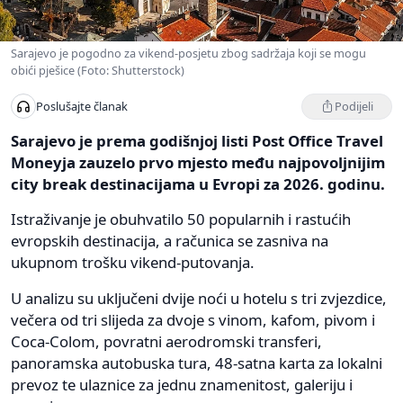
Sarajevo je pogodno za vikend-posjetu zbog sadržaja koji se mogu
obići pješice (Foto: Shutterstock)
Podijeli
Poslušajte članak
Sarajevo je prema godišnjoj listi Post Office Travel
Moneyja zauzelo prvo mjesto među najpovoljnijim
city break destinacijama u Evropi za 2026. godinu.
Istraživanje je obuhvatilo 50 popularnih i rastućih
evropskih destinacija, a računica se zasniva na
ukupnom trošku vikend-putovanja.
U analizu su uključeni dvije noći u hotelu s tri zvjezdice,
večera od tri slijeda za dvoje s vinom, kafom, pivom i
Coca-Colom, povratni aerodromski transferi,
panoramska autobuska tura, 48-satna karta za lokalni
prevoz te ulaznice za jednu znamenitost, galeriju i