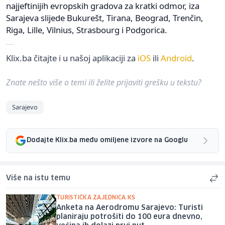
najjeftinijih evropskih gradova za kratki odmor, iza
Sarajeva slijede Bukurešt, Tirana, Beograd, Trenčin,
Riga, Lille, Vilnius, Strasbourg i Podgorica.
Klix.ba čitajte i u našoj aplikaciji za
iOS
ili
Android
.
Znate nešto više o temi ili želite prijaviti grešku u tekstu?
Sarajevo
Dodajte Klix.ba među omiljene izvore na Googlu
Više na istu temu
TURISTIČKA ZAJEDNICA KS
Anketa na Aerodromu Sarajevo: Turisti
planiraju potrošiti do 100 eura dnevno,