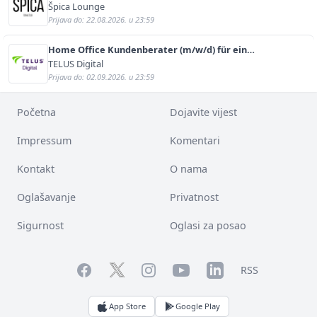
Špica Lounge
Prijava do: 22.08.2026. u 23:59
Home Office Kundenberater (m/w/d) für ein
renommiertes Schuhunternehmen
TELUS Digital
Prijava do: 02.09.2026. u 23:59
Početna
Dojavite vijest
Impressum
Komentari
Kontakt
O nama
Oglašavanje
Privatnost
Sigurnost
Oglasi za posao
Facebook
YouTube
LinkedIn
Twitter
Instagram
RSS
App Store
Google Play