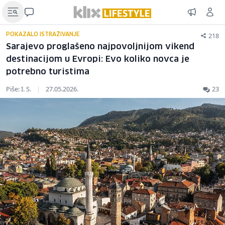
218
POKAZALO ISTRAŽIVANJE
Sarajevo proglašeno najpovoljnijom vikend
destinacijom u Evropi: Evo koliko novca je
potrebno turistima
Piše: I. S.
|
27.05.2026.
23