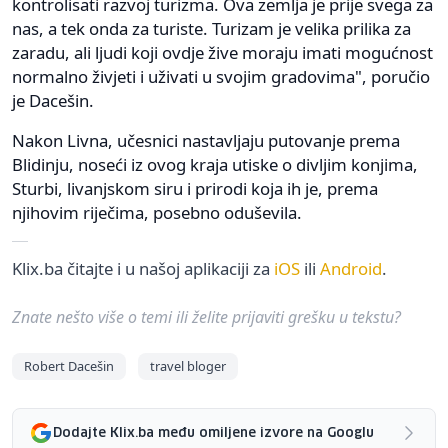
kontrolisati razvoj turizma. Ova zemlja je prije svega za
nas, a tek onda za turiste. Turizam je velika prilika za
zaradu, ali ljudi koji ovdje žive moraju imati mogućnost
normalno živjeti i uživati u svojim gradovima", poručio
je Dacešin.
Nakon Livna, učesnici nastavljaju putovanje prema
Blidinju, noseći iz ovog kraja utiske o divljim konjima,
Sturbi, livanjskom siru i prirodi koja ih je, prema
njihovim riječima, posebno oduševila.
Klix.ba čitajte i u našoj aplikaciji za
iOS
ili
Android
.
Znate nešto više o temi ili želite prijaviti grešku u tekstu?
Robert Dacešin
travel bloger
Dodajte Klix.ba među omiljene izvore na Googlu