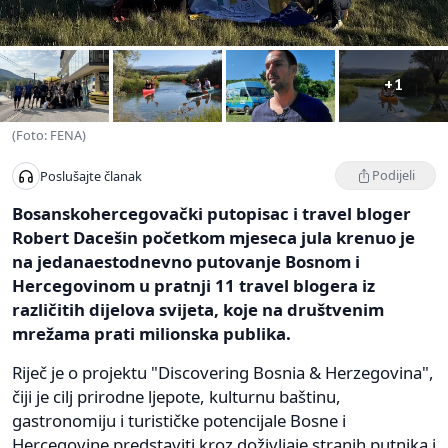
+1
(Foto: FENA)
Podijeli
Poslušajte članak
Bosanskohercegovački putopisac i travel bloger
Robert Dacešin početkom mjeseca jula krenuo je
na jedanaestodnevno putovanje Bosnom i
Hercegovinom u pratnji 11 travel blogera iz
različitih dijelova svijeta, koje na društvenim
mrežama prati milionska publika.
Riječ je o projektu "Discovering Bosnia & Herzegovina",
čiji je cilj prirodne ljepote, kulturnu baštinu,
gastronomiju i turističke potencijale Bosne i
Hercegovine predstaviti kroz doživljaje stranih putnika i