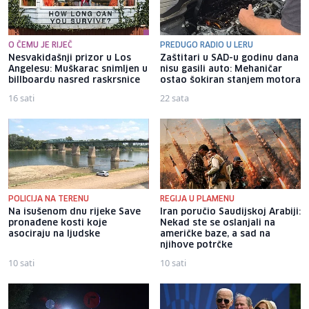
O ČEMU JE RIJEČ
PREDUGO RADIO U LERU
Nesvakidašnji prizor u Los
Zaštitari u SAD-u godinu dana
Angelesu: Muškarac snimljen u
nisu gasili auto: Mehaničar
billboardu nasred raskrsnice
ostao šokiran stanjem motora
16 sati
22 sata
POLICIJA NA TERENU
REGIJA U PLAMENU
Na isušenom dnu rijeke Save
Iran poručio Saudijskoj Arabiji:
pronađene kosti koje
Nekad ste se oslanjali na
asociraju na ljudske
američke baze, a sad na
njihove potrčke
10 sati
10 sati