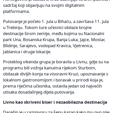
sadržaj koji objavljuju na svojim digitalnim
platformama.
Putovanje je počelo 1. jula u Bihaću, a završava 11. jula
u Trebinju. Tokom ture učesnici obilaze brojne
destinacije širom zemlje, među kojima su Nacionalni
park Una, Bosanska Krupa, Banja Luka, Jajce, Mostar,
Blidinje, Sarajevo, vodopad Kravica, Vjetrenica,
Jablanica i druge lokacije.
Proteklog vikenda grupa je boravila u Livnu, gdje su na
programu bili vožnja kanuima rijekom Sturbom,
obilazak divljih konja na visoravni Kruzi, upoznavanje s
lokalnom gastronomijom i boravak u prirodi koja je,
prema riječima učesnika, ostavila jedan od najvećih
utisaka dosadašnjeg dijela putovanja.
Livno kao skriveni biser i nezaobilazna destinacija
Dacešin je u razgovoru za Fenu kazao kako mu ovo nije