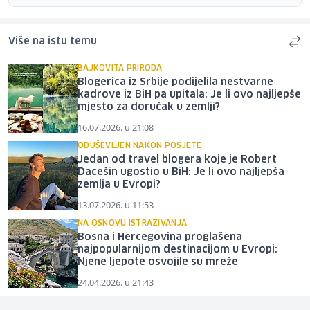
Više na istu temu
BAJKOVITA PRIRODA
Blogerica iz Srbije podijelila nestvarne
kadrove iz BiH pa upitala: Je li ovo najljepše
mjesto za doručak u zemlji?
16.07.2026. u 21:08
ODUŠEVLJEN NAKON POSJETE
Jedan od travel blogera koje je Robert
Dacešin ugostio u BiH: Je li ovo najljepša
zemlja u Evropi?
13.07.2026. u 11:53
NA OSNOVU ISTRAŽIVANJA
Bosna i Hercegovina proglašena
najpopularnijom destinacijom u Evropi:
Njene ljepote osvojile su mreže
24.04.2026. u 21:43