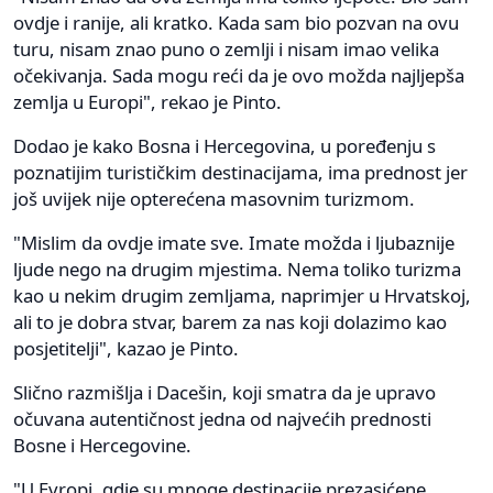
ovdje i ranije, ali kratko. Kada sam bio pozvan na ovu
turu, nisam znao puno o zemlji i nisam imao velika
očekivanja. Sada mogu reći da je ovo možda najljepša
zemlja u Europi", rekao je Pinto.
Dodao je kako Bosna i Hercegovina, u poređenju s
poznatijim turističkim destinacijama, ima prednost jer
još uvijek nije opterećena masovnim turizmom.
"Mislim da ovdje imate sve. Imate možda i ljubaznije
ljude nego na drugim mjestima. Nema toliko turizma
kao u nekim drugim zemljama, naprimjer u Hrvatskoj,
ali to je dobra stvar, barem za nas koji dolazimo kao
posjetitelji", kazao je Pinto.
Slično razmišlja i Dacešin, koji smatra da je upravo
očuvana autentičnost jedna od najvećih prednosti
Bosne i Hercegovine.
"U Evropi, gdje su mnoge destinacije prezasićene