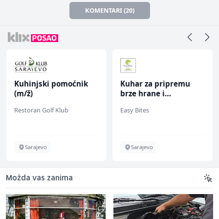
KOMENTARI (20)
Kuhinjski pomoćnik
Kuhar za pripremu
(m/ž)
brze hrane i
jednostavnih jela (m/
Restoran Golf Klub
Easy Bites
ž)
Sarajevo
Sarajevo
Možda vas zanima