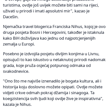
turistima, ovdje još uvijek možete biti sami na rijeci,
uživati u prirodi i imati apsolutni mir", kazao je
Dacešin.
Njemačka travel blogerica Franciska Nihus, kojoj je ovo
druga posjeta Bosni i Hercegovini, također je istaknula
kako BiH doživljava kao jednu od najpotcjenjenijih
zemalja u Europi.
Posebno je izdvojila posjetu divljim konjima u Livnu,
opisujući to kao iskustvo u netaknutoj prirodi nadomak
grada, koje pruža osjećaj potpunog odmaka od
svakodnevice.
"Ono što me najviše iznenadilo je bogata kultura, ali i
historija koju doslovno možete opipati. Ovdje možete
vidjeti crkve odmah pokraj džamija i sinagoga. Ta
koegzistencija svih ljudi koji ovdje žive je inspirativna",
kazala je Nihus.