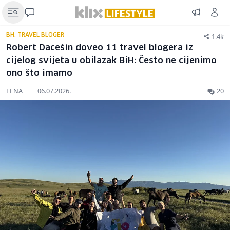
1.4k
BH. TRAVEL BLOGER
Robert Dacešin doveo 11 travel blogera iz
cijelog svijeta u obilazak BiH: Često ne cijenimo
ono što imamo
FENA
|
06.07.2026.
20