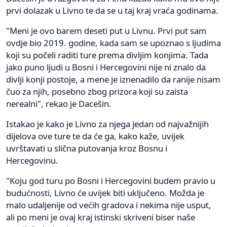
prvi dolazak u Livno te da se u taj kraj vraća godinama.
"Meni je ovo barem deseti put u Livnu. Prvi put sam
ovdje bio 2019. godine, kada sam se upoznao s ljudima
koji su počeli raditi ture prema divljim konjima. Tada
jako puno ljudi u Bosni i Hercegovini nije ni znalo da
divlji konji postoje, a mene je iznenadilo da ranije nisam
čuo za njih, posebno zbog prizora koji su zaista
nerealni", rekao je Dacešin.
Istakao je kako je Livno za njega jedan od najvažnijih
dijelova ove ture te da će ga, kako kaže, uvijek
uvrštavati u slična putovanja kroz Bosnu i
Hercegovinu.
"Koju god turu po Bosni i Hercegovini budem pravio u
budućnosti, Livno će uvijek biti uključeno. Možda je
malo udaljenije od većih gradova i nekima nije usput,
ali po meni je ovaj kraj istinski skriveni biser naše