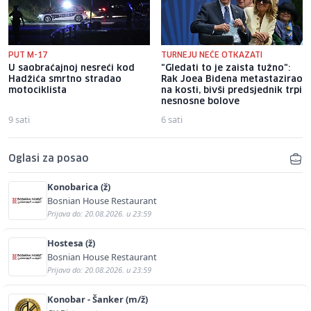
PUT M-17
TURNEJU NEĆE OTKAZATI
U saobraćajnoj nesreći kod
"Gledati to je zaista tužno":
Hadžića smrtno stradao
Rak Joea Bidena metastazirao
motociklista
na kosti, bivši predsjednik trpi
nesnosne bolove
9 sati
6 sati
Oglasi za posao
Konobarica (ž)
Bosnian House Restaurant
Prijava do: 20.08.2026. u 23:59
Hostesa (ž)
Bosnian House Restaurant
Prijava do: 20.08.2026. u 23:59
Konobar - Šanker (m/ž)