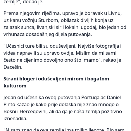
zemlje", dodao je.
Prema njegovim riječima, upravo je boravak u Livnu,
uz kanu vožnju Sturbom, obilazak divljih konja uz
zalazak sunca, livanjski sir i lokalni ugođaj, bio jedan od
vrhunaca dosadašnjeg dijela putovanja.
"Učesnici ture bili su oduševljeni. Najviše fotografija i
videa napravili su upravo ovdje. Mislim da mi sami
često ne cijenimo dovoljno ono što imamo", rekao je
Dacešin.
Strani blogeri oduševljeni mirom i bogatom
kulturom
Jedan od učesnika ovog putovanja Portugalac Daniel
Pinto kazao je kako prije dolaska nije znao mnogo o
Bosni i Hercegovini, ali da ga je naša zemlja pozitivno
iznenadila.
"Nisam znao da ova zemlja ima toliko ljepote. Bio sam