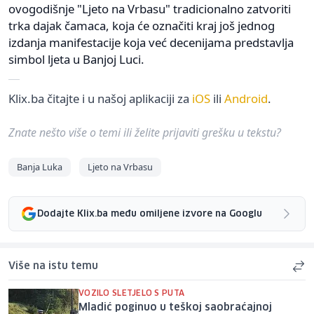
ovogodišnje "Ljeto na Vrbasu" tradicionalno zatvoriti
trka dajak čamaca, koja će označiti kraj još jednog
izdanja manifestacije koja već decenijama predstavlja
simbol ljeta u Banjoj Luci.
Klix.ba čitajte i u našoj aplikaciji za
iOS
ili
Android
.
Znate nešto više o temi ili želite prijaviti grešku u tekstu?
Banja Luka
Ljeto na Vrbasu
Dodajte Klix.ba među omiljene izvore na Googlu
Više na istu temu
VOZILO SLETJELO S PUTA
Mladić poginuo u teškoj saobraćajnoj