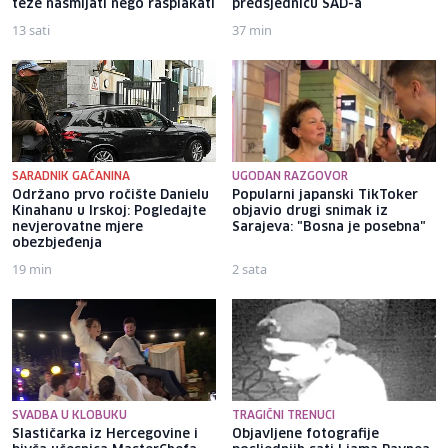
teže nasmijati nego rasplakati
predsjednicu SAD-a
13 sati
37 min
SARADNIK GAČANINA
UGODAN RAZGOVOR
Održano prvo ročište Danielu
Popularni japanski TikToker
Kinahanu u Irskoj: Pogledajte
objavio drugi snimak iz
nevjerovatne mjere
Sarajeva: "Bosna je posebna"
obezbjeđenja
19 min
2 sata
SVADBA U KLOBUKU
TRAGIČNI TRENUCI
Slastičarka iz Hercegovine i
Objavljene fotografije