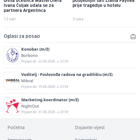
bivša učesnica MasterChefa
posljednjih sati Liama ​​Paynea
Ivana Čuljak udala se za
prije tragedije u hotelu
partnera Argentinca
12 sati
3 sata
Oglasi za posao
Konobar (m/ž)
Borbono
Prijava do: 22.08.2026. u 23:59
Voditelj - Poslovođa radova na gradilištu (m/ž)
Mibral
Prijava do: 19.08.2026. u 23:59
Marketing koordinator (m/ž)
NightOut
Prijava do: 31.08.2026. u 23:59
Početna
Dojavite vijest
Impressum
Komentari