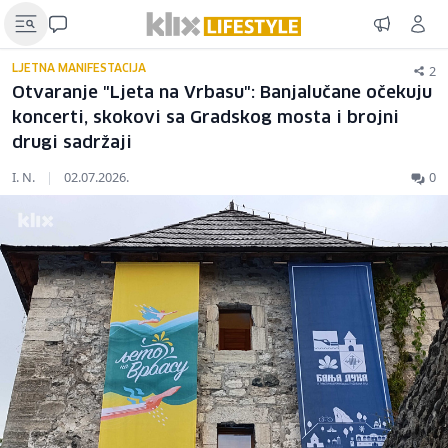
2
LJETNA MANIFESTACIJA
Otvaranje "Ljeta na Vrbasu": Banjalučane očekuju
koncerti, skokovi sa Gradskog mosta i brojni
drugi sadržaji
I. N.
|
02.07.2026.
0