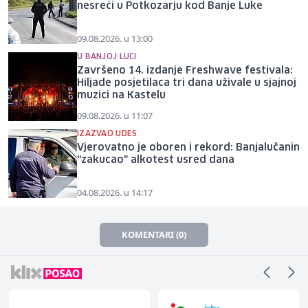
nesreći u Potkozarju kod Banje Luke
09.08.2026. u 13:00
U BANJOJ LUCI
Završeno 14. izdanje Freshwave festivala:
Hiljade posjetilaca tri dana uživale u sjajnoj
muzici na Kastelu
09.08.2026. u 11:07
IZAZVAO UDES
Vjerovatno je oboren i rekord: Banjalučanin
"zakucao" alkotest usred dana
04.08.2026. u 14:17
KOMENTARI (0)