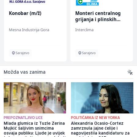
Konobar (m/ž)
Monteri centralnog
grijanja i plinskih
instalacija (m)
Mesna Industrija Gora
Interclima
Sarajevo
Sarajevo
Možda vas zanima
PREPOZNATLJIVO LICE
POLITIČARKA IZ NEW YORKA
Mlada glumica iz Tuzle Zerina
Alexandria Ocasio-Cortez
Mujkić šaljivim snimcima
zamrznula jajne ćelije i
osvaja publiku: Ljude je uvijek
nagovijestila kandidaturu za