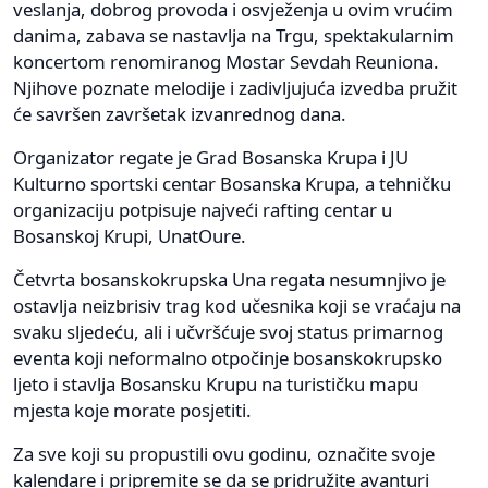
veslanja, dobrog provoda i osvježenja u ovim vrućim
danima, zabava se nastavlja na Trgu, spektakularnim
koncertom renomiranog Mostar Sevdah Reuniona.
Njihove poznate melodije i zadivljujuća izvedba pružit
će savršen završetak izvanrednog dana.
Organizator regate je Grad Bosanska Krupa i JU
Kulturno sportski centar Bosanska Krupa, a tehničku
organizaciju potpisuje najveći rafting centar u
Bosanskoj Krupi, UnatOure.
Četvrta bosanskokrupska Una regata nesumnjivo je
ostavlja neizbrisiv trag kod učesnika koji se vraćaju na
svaku sljedeću, ali i učvršćuje svoj status primarnog
eventa koji neformalno otpočinje bosanskokrupsko
ljeto i stavlja Bosansku Krupu na turističku mapu
mjesta koje morate posjetiti.
Za sve koji su propustili ovu godinu, označite svoje
kalendare i pripremite se da se pridružite avanturi