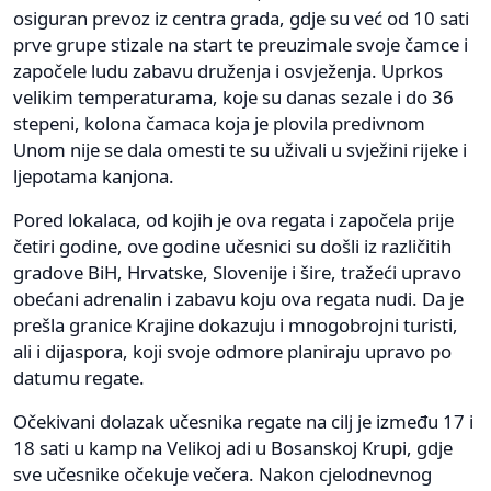
osiguran prevoz iz centra grada, gdje su već od 10 sati
prve grupe stizale na start te preuzimale svoje čamce i
započele ludu zabavu druženja i osvježenja. Uprkos
velikim temperaturama, koje su danas sezale i do 36
stepeni, kolona čamaca koja je plovila predivnom
Unom nije se dala omesti te su uživali u svježini rijeke i
ljepotama kanjona.
Pored lokalaca, od kojih je ova regata i započela prije
četiri godine, ove godine učesnici su došli iz različitih
gradove BiH, Hrvatske, Slovenije i šire, tražeći upravo
obećani adrenalin i zabavu koju ova regata nudi. Da je
prešla granice Krajine dokazuju i mnogobrojni turisti,
ali i dijaspora, koji svoje odmore planiraju upravo po
datumu regate.
Očekivani dolazak učesnika regate na cilj je između 17 i
18 sati u kamp na Velikoj adi u Bosanskoj Krupi, gdje
sve učesnike očekuje večera. Nakon cjelodnevnog