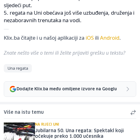
sljedeći put.
5. regata na Uni obećava još više uzbuđenja, druženja i
nezaboravnih trenutaka na vodi.
Klix.ba čitajte i u našoj aplikaciji za
iOS
ili
Android
.
Znate nešto više o temi ili želite prijaviti grešku u tekstu?
Una regata
Dodajte Klix.ba među omiljene izvore na Googlu
Više na istu temu
NA RIJECI UNI
Jubilarna 50. Una regata: Spektakl koji
očekuje preko 1.000 učesnika