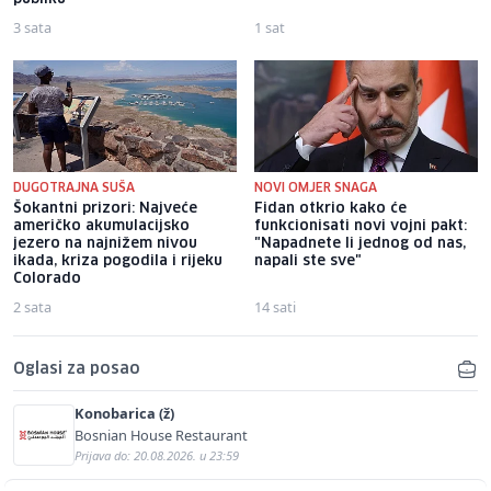
3 sata
1 sat
DUGOTRAJNA SUŠA
NOVI OMJER SNAGA
Šokantni prizori: Najveće
Fidan otkrio kako će
američko akumulacijsko
funkcionisati novi vojni pakt:
jezero na najnižem nivou
"Napadnete li jednog od nas,
ikada, kriza pogodila i rijeku
napali ste sve"
Colorado
2 sata
14 sati
Oglasi za posao
Konobarica (ž)
Bosnian House Restaurant
Prijava do: 20.08.2026. u 23:59