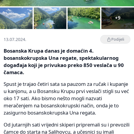
+9
13.07.2024.
Podijeli
Bosanska Krupa danas je domaćin 4.
bosanskokrupska Una regate, spektakularnog
događaja koji je privukao preko 850 veslača u 90
čamaca.
Spust je trajao četiri sata sa pauzom za ručak i kupanje
u kanjonu, a u Bosansku Krupu prvi veslači stigli su već
oko 17 sati. Ako bismo nešto mogli nazvati
meračenjem na bosanskokrupski način, onda je to
zasigurno bosanskokrupska Una regata.
Od jutarnjih sati vrijedni skiperi pripremali su i prevozili
čamce do starta na Salihovcu, a učesnici su imali