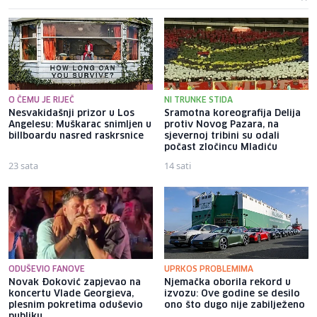
O ČEMU JE RIJEČ
NI TRUNKE STIDA
Nesvakidašnji prizor u Los
Sramotna koreografija Delija
Angelesu: Muškarac snimljen u
protiv Novog Pazara, na
billboardu nasred raskrsnice
sjevernoj tribini su odali
počast zločincu Mladiću
23 sata
14 sati
ODUŠEVIO FANOVE
UPRKOS PROBLEMIMA
Novak Đoković zapjevao na
Njemačka oborila rekord u
koncertu Vlade Georgieva,
izvozu: Ove godine se desilo
plesnim pokretima oduševio
ono što dugo nije zabilježeno
publiku