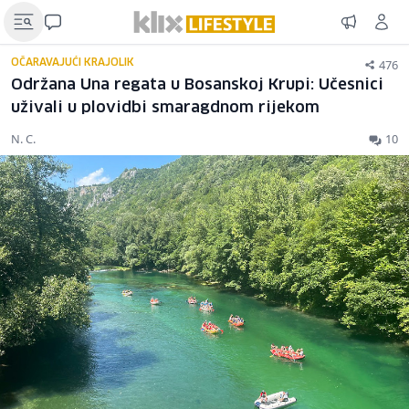
476
OČARAVAJUĆI KRAJOLIK
Održana Una regata u Bosanskoj Krupi: Učesnici
uživali u plovidbi smaragdnom rijekom
N. C.
10