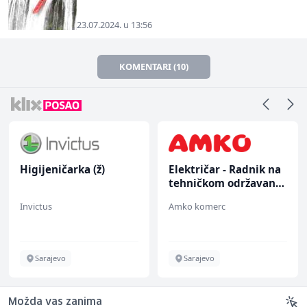
23.07.2024. u 13:56
KOMENTARI (10)
Higijeničarka (ž)
Električar - Radnik na
tehničkom održavanju
(m/ž)
Invictus
Amko komerc
Sarajevo
Sarajevo
Možda vas zanima