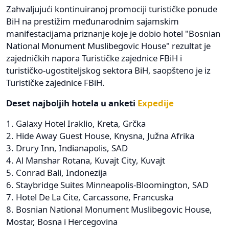
Zahvaljujući kontinuiranoj promociji turističke ponude
BiH na prestižim međunarodnim sajamskim
manifestacijama priznanje koje je dobio hotel "Bosnian
National Monument Muslibegovic House" rezultat je
zajedničkih napora Turističke zajednice FBiH i
turističko-ugostiteljskog sektora BiH, saopšteno je iz
Turističke zajednice FBiH.
Deset najboljih hotela u anketi
Expedije
1. Galaxy Hotel Iraklio, Kreta, Grčka
2. Hide Away Guest House, Knysna, Južna Afrika
3. Drury Inn, Indianapolis, SAD
4. Al Manshar Rotana, Kuvajt City, Kuvajt
5. Conrad Bali, Indonezija
6. Staybridge Suites Minneapolis-Bloomington, SAD
7. Hotel De La Cite, Carcassone, Francuska
8. Bosnian National Monument Muslibegovic House,
Mostar, Bosna i Hercegovina