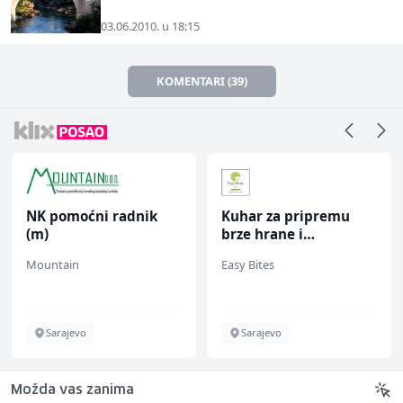
03.06.2010. u 18:15
KOMENTARI (39)
NK pomoćni radnik
Kuhar za pripremu
(m)
brze hrane i
jednostavnih jela (m/
Mountain
Easy Bites
ž)
Sarajevo
Sarajevo
Možda vas zanima