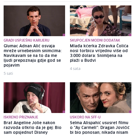
GRADI USPJEŠNU KARIJERU
SKUPOCJEN MODNI DODATAK
Glumac Adnan Alić osvaja
Mlađa kćerka Zdravka Čolića
mreže urnebesnim snimcima:
nosi torbicu vrijednu više od
Navikavam se na to da me
3.000 dolara: Snimljena na
ljudi prepoznaju gdje god se
plaži u Budvi
pojavim
4 sata
5 sati
ISKRENO PRIZNANJE
USKORO NA SFF-U
Brat Angeline Jolie nakon
Selma Alispahić ususret filmu
razvoda otkrio da je gej: Bio
o "Ay Carmeli": Dragan Jovičić
sam opsjednut Disney
bi bio ponosan; nikada nisam