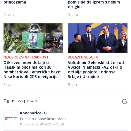
princezama
pomislila da igram s nekim
drugim
3 sata
3 sata
NEVJEROVATNA HRABROST
DOLAZI U SUBOTU
Otkriveni novi detalji o
Volodimir Zelenski stiže kod
iranskim pilotima koji su
Vučića: Njemački FAZ otkrio
bombardovali američke baze:
detalje posjete i odnosa
Nisu koristili GPS navigaciju
Srbije i Ukrajine
6 sati
5 sati
Oglasi za posao
Konobarica (ž)
Bosnian House Restaurant
Prijava do: 20.08.2026. u 23:59