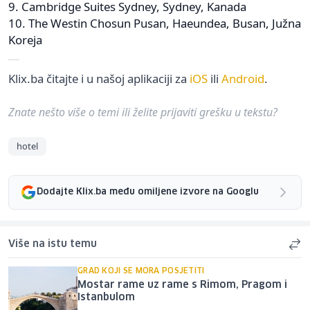
9. Cambridge Suites Sydney, Sydney, Kanada
10. The Westin Chosun Pusan, Haeundea, Busan, Južna
Koreja
Klix.ba čitajte i u našoj aplikaciji za
iOS
ili
Android
.
Znate nešto više o temi ili želite prijaviti grešku u tekstu?
hotel
Dodajte Klix.ba među omiljene izvore na Googlu
Više na istu temu
GRAD KOJI SE MORA POSJETITI
Mostar rame uz rame s Rimom, Pragom i
Istanbulom