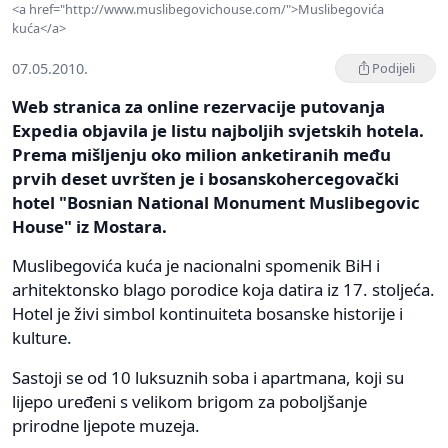
<a href="http://www.muslibegovichouse.com/">Muslibegovića
kuća</a>
07.05.2010.
Podijeli
Web stranica za online rezervacije putovanja
Expedia objavila je listu najboljih svjetskih hotela.
Prema mišljenju oko milion anketiranih među
prvih deset uvršten je i bosanskohercegovački
hotel "Bosnian National Monument Muslibegovic
House" iz Mostara.
Muslibegovića kuća je nacionalni spomenik BiH i
arhitektonsko blago porodice koja datira iz 17. stoljeća.
Hotel je živi simbol kontinuiteta bosanske historije i
kulture.
Sastoji se od 10 luksuznih soba i apartmana, koji su
lijepo uređeni s velikom brigom za poboljšanje
prirodne ljepote muzeja.