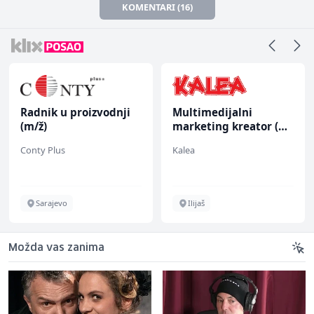
KOMENTARI (16)
Radnik u proizvodnji
Multimedijalni
(m/ž)
marketing kreator (m/
ž)
Conty Plus
Kalea
Sarajevo
Ilijaš
Možda vas zanima