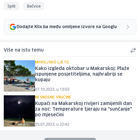
Split
Bačvice
Dodajte Klix.ba među omiljene izvore na Googlu
Više na istu temu
MIHOLJSKO LJETO
Kako izgleda oktobar u Makarskoj: Plaže
ispunjene posjetiteljima, najhrabriji se
kupaju
07.10.2023. u 13:03
NESNOSNE VRUĆINE
Kupači na Makarskoj rivijeri zamijenili dan
za noć: Temperature tjeraju na "sunčanje"
po mjesečini
25.07.2023. u 22:42