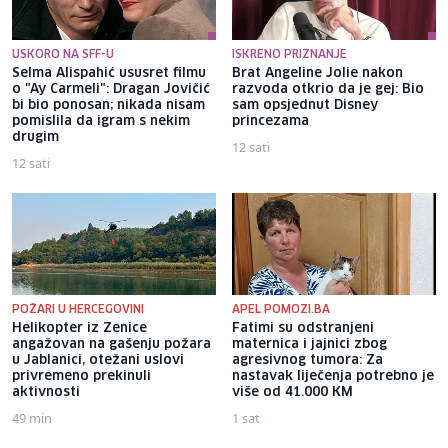
USKORO NA SFF-U
ISKRENO PRIZNANJE
Selma Alispahić ususret filmu
Brat Angeline Jolie nakon
o "Ay Carmeli": Dragan Jovičić
razvoda otkrio da je gej: Bio
bi bio ponosan; nikada nisam
sam opsjednut Disney
pomislila da igram s nekim
princezama
drugim
12 sati
12 sati
POŽARI U HERCEGOVINI
APEL POMOZI.BA
Helikopter iz Zenice
Fatimi su odstranjeni
angažovan na gašenju požara
maternica i jajnici zbog
u Jablanici, otežani uslovi
agresivnog tumora: Za
privremeno prekinuli
nastavak liječenja potrebno je
aktivnosti
više od 41.000 KM
49 min
1 sat