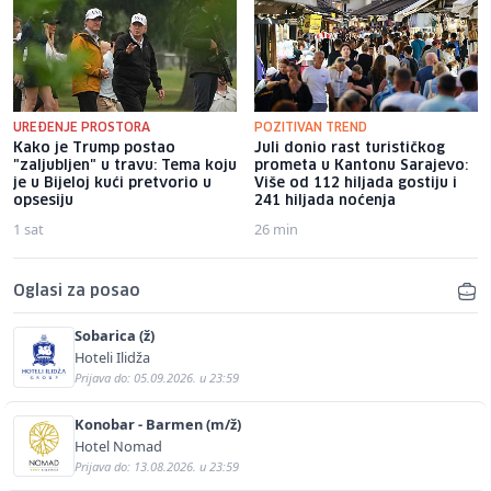
UREĐENJE PROSTORA
POZITIVAN TREND
Kako je Trump postao
Juli donio rast turističkog
"zaljubljen" u travu: Tema koju
prometa u Kantonu Sarajevo:
je u Bijeloj kući pretvorio u
Više od 112 hiljada gostiju i
opsesiju
241 hiljada noćenja
1 sat
26 min
Oglasi za posao
Sobarica (ž)
Hoteli Ilidža
Prijava do: 05.09.2026. u 23:59
Konobar - Barmen (m/ž)
Hotel Nomad
Prijava do: 13.08.2026. u 23:59