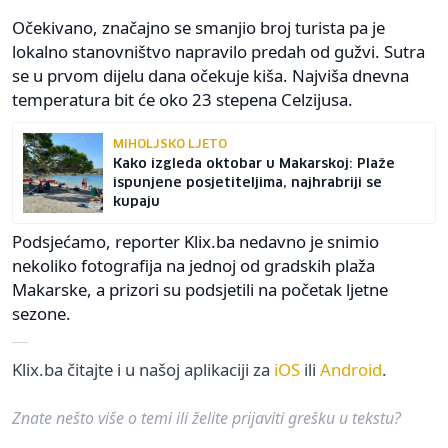
Očekivano, značajno se smanjio broj turista pa je
lokalno stanovništvo napravilo predah od gužvi. Sutra
se u prvom dijelu dana očekuje kiša. Najviša dnevna
temperatura bit će oko 23 stepena Celzijusa.
MIHOLJSKO LJETO
Kako izgleda oktobar u Makarskoj: Plaže
ispunjene posjetiteljima, najhrabriji se
kupaju
Podsjećamo, reporter Klix.ba nedavno je snimio
nekoliko fotografija na jednoj od gradskih plaža
Makarske, a prizori su podsjetili na početak ljetne
sezone.
Klix.ba čitajte i u našoj aplikaciji za
iOS
ili
Android
.
Znate nešto više o temi ili želite prijaviti grešku u tekstu?