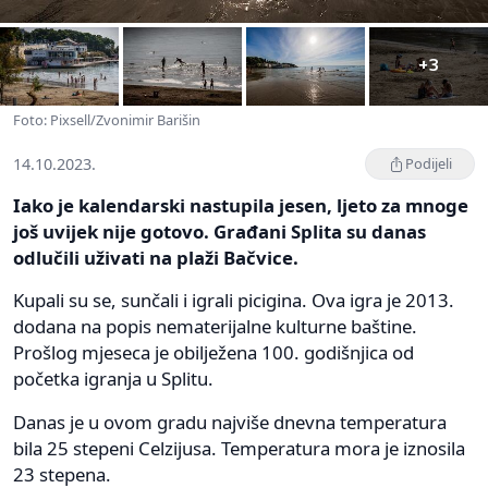
+3
Foto: Pixsell/Zvonimir Barišin
14.10.2023.
Podijeli
Iako je kalendarski nastupila jesen, ljeto za mnoge
još uvijek nije gotovo. Građani Splita su danas
odlučili uživati na plaži Bačvice.
Kupali su se, sunčali i igrali picigina. Ova igra je 2013.
dodana na popis nematerijalne kulturne baštine.
Prošlog mjeseca je obilježena 100. godišnjica od
početka igranja u Splitu.
Danas je u ovom gradu najviše dnevna temperatura
bila 25 stepeni Celzijusa. Temperatura mora je iznosila
23 stepena.