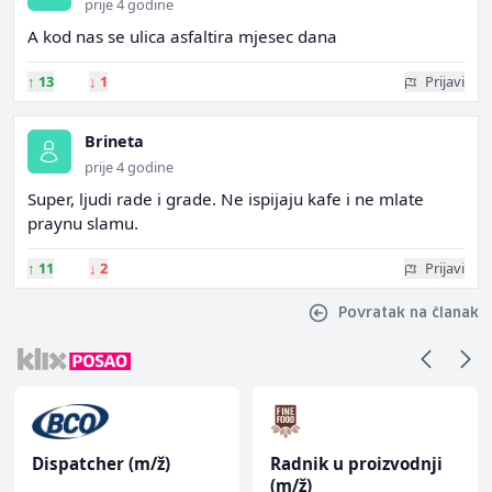
prije 4 godine
A kod nas se ulica asfaltira mjesec dana
↑
13
↓
1
Prijavi
Brineta
prije 4 godine
Super, ljudi rade i grade. Ne ispijaju kafe i ne mlate
praynu slamu.
↑
11
↓
2
Prijavi
Povratak na članak
Dispatcher (m/ž)
Radnik u proizvodnji
(m/ž)