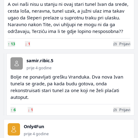
A ovi naši nisu u stanju ni ovaj stari tunel Ivan da srede,
cesta loša, neravna, tunel uzak, a južni ulaz ima takav
ugao da šleperi prelaze u suprotnu traku pri ulasku.
Naravno nakon Tite, ovi uhljupi ne mogu ni da ga
održavaju, Terziću ima li te gdje lopino nesposobna??
↑
13
↓
1
Prijavi
samir.ribic.5
prije 4 godine
Bolje ne ponavljati grešku Vranduka. Dva nova Ivan
tunela se grade, pa kada budu gotova, onda
rekonstruisati stari tunel za one koji ne želi plaćati
autoput.
↑
6
↓
1
Prijavi
Only4Fun
prije 4 godine