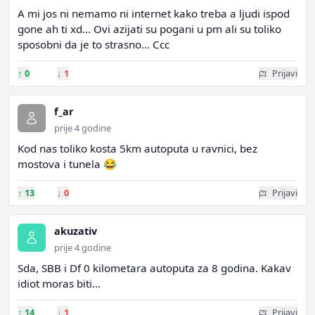
A mi jos ni nemamo ni internet kako treba a ljudi ispod
gone ah ti xd... Ovi azijati su pogani u pm ali su toliko
sposobni da je to strasno... Ccc
↑
0
↓
1
Prijavi
f_ar
prije 4 godine
Kod nas toliko kosta 5km autoputa u ravnici, bez
mostova i tunela 😂
↑
13
↓
0
Prijavi
akuzativ
prije 4 godine
Sda, SBB i Df 0 kilometara autoputa za 8 godina. Kakav
idiot moras biti...
↑
14
↓
1
Prijavi