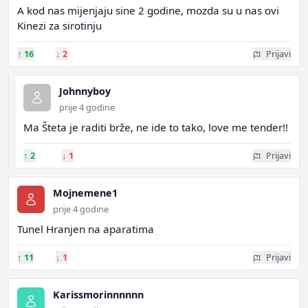
A kod nas mijenjaju sine 2 godine, mozda su u nas ovi
Kinezi za sirotinju
↑
16
↓
2
Prijavi
Johnnyboy
prije 4 godine
Ma Šteta je raditi brže, ne ide to tako, love me tender!!
↑
2
↓
1
Prijavi
Mojnemene1
prije 4 godine
Tunel Hranjen na aparatima
↑
11
↓
1
Prijavi
Karissmorinnnnnn