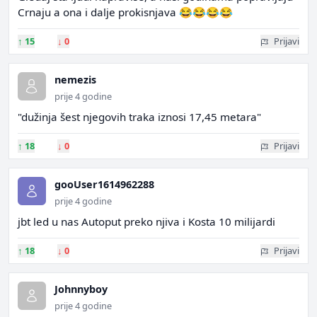
Crnaju a ona i dalje prokisnjava 😂😂😂😂
↑
15
↓
0
Prijavi
nemezis
prije 4 godine
"dužinja šest njegovih traka iznosi 17,45 metara"
↑
18
↓
0
Prijavi
gooUser1614962288
prije 4 godine
jbt led u nas Autoput preko njiva i Kosta 10 milijardi
↑
18
↓
0
Prijavi
Johnnyboy
prije 4 godine