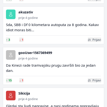
akuzativ
prije 4 godine
Sda, SBB i Df 0 kilometara autoputa za 8 godina. Kakav
idiot moras biti...
↑
3
↓
1
Prijavi
gooUser1567369499
prije 4 godine
Da Kinezi rade tramvajsku prugu završili bio za jedan
dan.
↑
15
↓
1
Prijavi
Sikicija
prije 4 godine
Gledaj sta ljudi napravise, a nasi godinama popravljaju