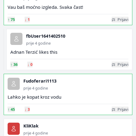
Vau baš moćno izgleda. Svaka čast!
↑
75
↓
1
Prijavi
fbUser1641402510
prije 4 godine
Adnan Terzić likes this
↑
36
↓
0
Prijavi
Fudoferari1113
prije 4 godine
Lahko je kopat kroz vodu
↑
45
↓
3
Prijavi
KliKlak
prije 4 godine