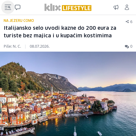
6
NA JEZERU COMO
Italijansko selo uvodi kazne do 200 eura za
turiste bez majica i u kupaćim kostimima
Piše: N. C.
|
08.07.2026.
0