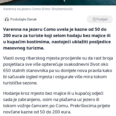
Varenna na jezeru Como (Foto: Shutterstock)
Podijeli
Poslušajte članak
Varenna na jezeru Como uvela je kazne od 50 do
200 eura za turiste koji selom hodaju bez majice ili
u kupaćim kostimima, nastojeći ublažiti posljedice
masovnog turizma.
Vlasti ovog ribarskog mjesta procijenile su da rast broja
posjetilaca sve više opterećuje svakodnevni život oko
650 stalnih stanovnika pa su donijele nova pravila kako
bi sačuvale izgled mjesta i osigurale više mira tokom
turističke sezone.
Hodanje kroz mjesto bez majice ili u kupaćoj odjeći
sada je zabranjeno, osim na plažama uz jezero ili
tokom vožnje čamcem po Comu. Prekršiocima prijete
novčane kazne od 50 do 200 eura.