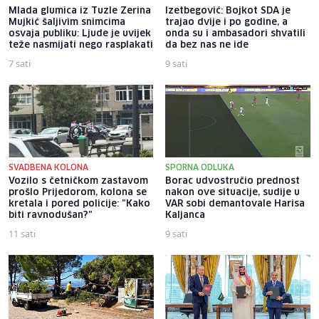
Mlada glumica iz Tuzle Zerina
Izetbegović: Bojkot SDA je
Mujkić šaljivim snimcima
trajao dvije i po godine, a
osvaja publiku: Ljude je uvijek
onda su i ambasadori shvatili
teže nasmijati nego rasplakati
da bez nas ne ide
7 sati
9 sati
SVADBENA KOLONA
SPORNA ODLUKA
Vozilo s četničkom zastavom
Borac udvostručio prednost
prošlo Prijedorom, kolona se
nakon ove situacije, sudije u
kretala i pored policije: "Kako
VAR sobi demantovale Harisa
biti ravnodušan?"
Kaljanca
11 sati
9 sati