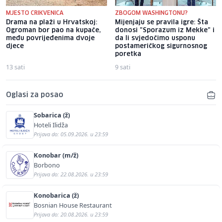
MJESTO CRIKVENICA
ZBOGOM WASHINGTONU?
Drama na plaži u Hrvatskoj:
Mijenjaju se pravila igre: Šta
Ogroman bor pao na kupače,
donosi "Sporazum iz Mekke" i
među povrijeđenima dvoje
da li svjedočimo usponu
djece
postameričkog sigurnosnog
poretka
13 sati
9 sati
Oglasi za posao
Sobarica (ž)
Hoteli Ilidža
Prijava do: 05.09.2026. u 23:59
Konobar (m/ž)
Borbono
Prijava do: 22.08.2026. u 23:59
Konobarica (ž)
Bosnian House Restaurant
Prijava do: 20.08.2026. u 23:59