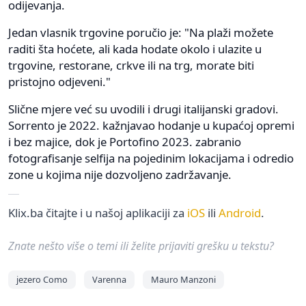
odijevanja.
Jedan vlasnik trgovine poručio je: "Na plaži možete
raditi šta hoćete, ali kada hodate okolo i ulazite u
trgovine, restorane, crkve ili na trg, morate biti
pristojno odjeveni."
Slične mjere već su uvodili i drugi italijanski gradovi.
Sorrento je 2022. kažnjavao hodanje u kupaćoj opremi
i bez majice, dok je Portofino 2023. zabranio
fotografisanje selfija na pojedinim lokacijama i odredio
zone u kojima nije dozvoljeno zadržavanje.
Klix.ba čitajte i u našoj aplikaciji za
iOS
ili
Android
.
Znate nešto više o temi ili želite prijaviti grešku u tekstu?
jezero Como
Varenna
Mauro Manzoni