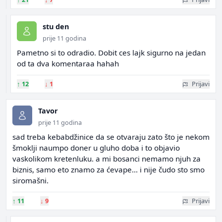
stu den
prije 11 godina
Pametno si to odradio. Dobit ces lajk sigurno na jedan
od ta dva komentaraa hahah
↑
12
↓
1
Prijavi
Tavor
prije 11 godina
sad treba kebabdžinice da se otvaraju zato što je nekom
šmoklji naumpo doner u gluho doba i to objavio
vaskolikom kretenluku. a mi bosanci nemamo njuh za
biznis, samo eto znamo za ćevape... i nije čudo sto smo
siromašni.
↑
11
↓
9
Prijavi