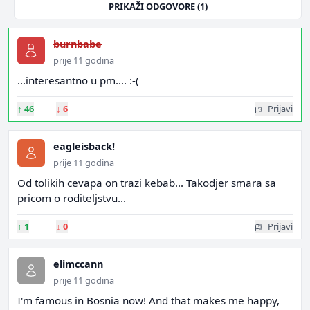
PRIKAŽI ODGOVORE (1)
burnbabe
prije 11 godina
...interesantno u pm.... :-(
↑
46
↓
6
Prijavi
eagleisback!
prije 11 godina
Od tolikih cevapa on trazi kebab... Takodjer smara sa
pricom o roditeljstvu...
↑
1
↓
0
Prijavi
elimccann
prije 11 godina
I'm famous in Bosnia now! And that makes me happy,