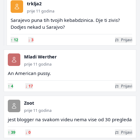
trklja2
prije 11 godina
Sarajevo puna tih tvojih kebabdzinica. Dje ti zivis?
Dodjes nekad u Sarajvo?
↑
12
↓
3
Prijavi
Mladi Werther
prije 11 godina
An American pussy.
↑
4
↓
17
Prijavi
Zoot
prije 11 godina
jest blogger na svakom videu nema vise od 30 pregleda
↑
39
↓
0
Prijavi