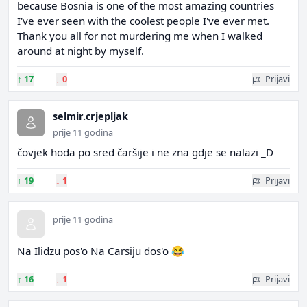
because Bosnia is one of the most amazing countries
I've ever seen with the coolest people I've ever met.
Thank you all for not murdering me when I walked
around at night by myself.
↑
17
↓
0
Prijavi
selmir.crjepljak
prije 11 godina
čovjek hoda po sred čaršije i ne zna gdje se nalazi _D
↑
19
↓
1
Prijavi
prije 11 godina
Na Ilidzu pos'o Na Carsiju dos'o 😂
↑
16
↓
1
Prijavi