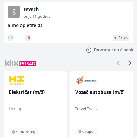
savash
prije 11 godina
ajmo opletite :D
↑
1
↓
0
Prijavi
Povratak na članak
Električar (m/ž)
Vozač autobusa (m/ž)
Hering
Travel-Trans
Široki Brijeg
Sarajevo