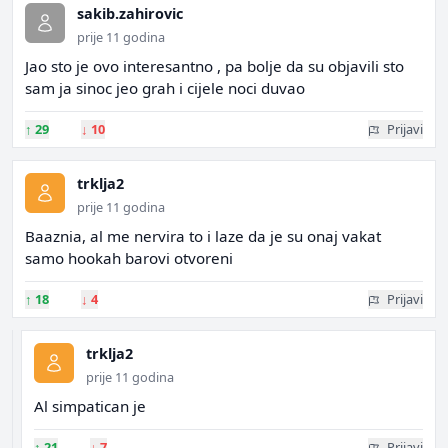
sakib.zahirovic
prije 11 godina
Jao sto je ovo interesantno , pa bolje da su objavili sto
sam ja sinoc jeo grah i cijele noci duvao
↑
29
↓
10
Prijavi
trklja2
prije 11 godina
Baaznia, al me nervira to i laze da je su onaj vakat
samo hookah barovi otvoreni
↑
18
↓
4
Prijavi
trklja2
prije 11 godina
Al simpatican je
↑
21
↓
7
Prijavi