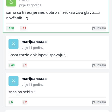
prije 11 godina
samo cu ti reći jerane: dobro si izvukao živu glavu.....i
novčanik. . :)
↑
138
↓
11
Prijavi
marijuanaaaa
prije 11 godina
Sreca trazio dok lopovi spavaju :)
↑
48
↓
1
Prijavi
marijuanaaaa
prije 11 godina
znas po sebi :P
↑
6
↓
2
Prijavi