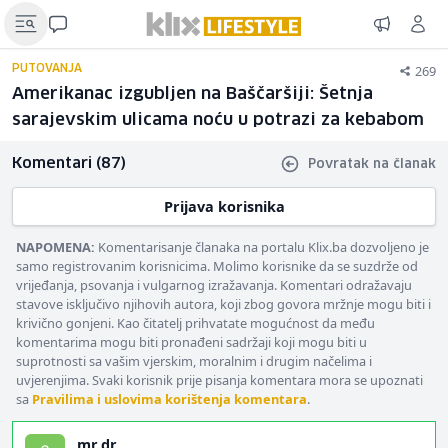
269
PUTOVANJA
Amerikanac izgubljen na Baščaršiji: Šetnja
sarajevskim ulicama noću u potrazi za kebabom
Komentari (87)
Povratak na članak
Prijava korisnika
NAPOMENA:
Komentarisanje članaka na portalu Klix.ba dozvoljeno je
samo registrovanim korisnicima. Molimo korisnike da se suzdrže od
vrijeđanja, psovanja i vulgarnog izražavanja. Komentari odražavaju
stavove isključivo njihovih autora, koji zbog govora mržnje mogu biti i
krivično gonjeni. Kao čitatelj prihvatate mogućnost da među
komentarima mogu biti pronađeni sadržaji koji mogu biti u
suprotnosti sa vašim vjerskim, moralnim i drugim načelima i
uvjerenjima. Svaki korisnik prije pisanja komentara mora se upoznati
sa
Pravilima i uslovima korištenja komentara
.
mr.dr