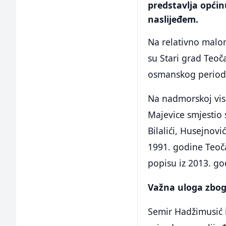
predstavlja općin
naslijeđem.
Na relativno malo
su Stari grad Teoča
osmanskog perioda,
Na nadmorskoj vis
Majevice smjestio s
Bilalići, Husejnovi
1991. godine Teoča
popisu iz 2013. go
Važna uloga zbog
Semir Hadžimusić iz