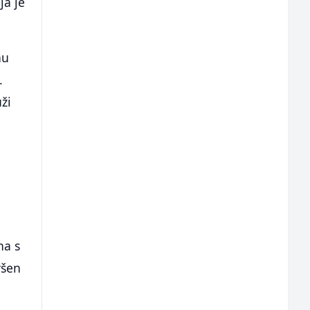
ja je
nu
.
ži
na s
ršen