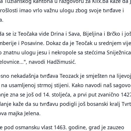
a Tuzlanskog kantona u razgovoru za Klix.ba kaže da 
rošlosti imao vrlo važnu ulogu zbog svoje tvrđave i
a.
a se iz Teočaka vide Drina i Sava, Bijeljina i Brčko i jo
berije i Posavine. Dokaz da je Teočak u srednjem vij
ao znatnu ulogu jesu i nekropole sa stećcima Sniježnica
lovnice...", navodi Hadžimusić.
sno nekadašnja tvrđava Teozack je smješten na lijevo
e na usamljenoj strmoj stijeni. Kako navodi naš sagovo
je zna se još od 14. stoljeća, a prvi put zvanično 1427
anje kaže da su tvrđavu podigli još bosanski kralj Tvrt
ova majka Jelena.
 pod osmansku vlast 1463. godine, grad je zauzeo