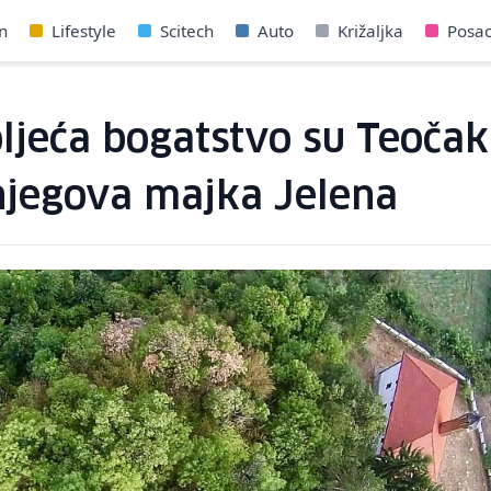
n
Lifestyle
Scitech
Auto
Križaljka
Posa
oljeća bogatstvo su Teočaka
 njegova majka Jelena