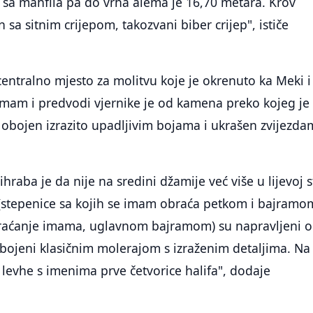
 sa mahfila pa do vrha alema je 16,70 metara. Krov
 sa sitnim crijepom, takozvani biber crijep", ističe
ntralno mjesto za molitvu koje je okrenuto ka Meki i
 imam i predvodi vjernike je od kamena preko kojeg je
 obojen izrazito upadljivim bojama i ukrašen zvijezda
hraba je da nije na sredini džamije već više u lijevoj s
(stepenice sa kojih se imam obraća petkom i bajramom
braćanje imama, uglavnom bajramom) su napravljeni 
obojeni klasičnim molerajom s izraženim detaljima. Na
levhe s imenima prve četvorice halifa", dodaje