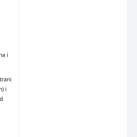
ma i
trani
) i
od