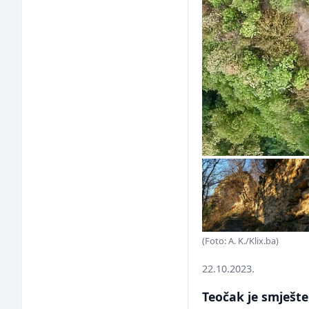
(Foto: A. K./Klix.ba)
22.10.2023.
Teočak je smješt