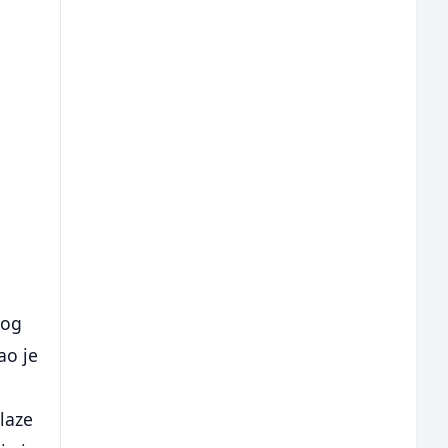
nog
ao je
laze