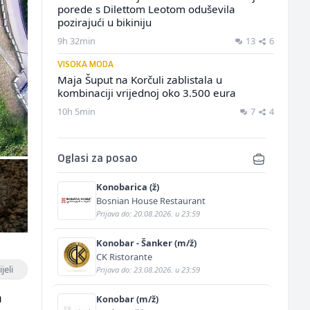
porede s Dilettom Leotom oduševila
pozirajući u bikiniju
9h 32min
13
6
VISOKA MODA
Maja Šuput na Korčuli zablistala u
kombinaciji vrijednoj oko 3.500 eura
10h 5min
7
4
Oglasi za posao
Konobarica (ž)
Bosnian House Restaurant
Prijava do: 20.08.2026. u 23:59
Konobar - Šanker (m/ž)
CK Ristorante
jeli
Prijava do: 23.08.2026. u 23:59
a
Konobar (m/ž)