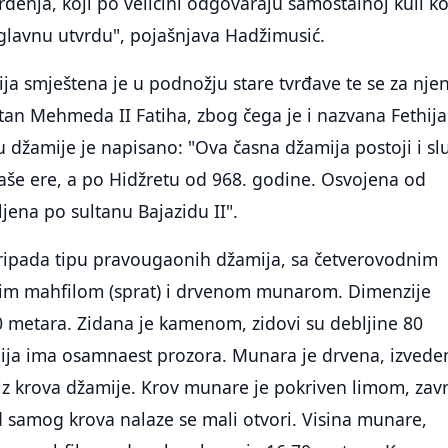
vrđenja, koji po veličini odgovaraju samostalnoj kuli ko
a glavnu utvrdu", pojašnjava Hadžimusić.
ija smještena je u podnožju stare tvrđave te se za nje
tan Mehmeda II Fatiha, zbog čega je i nazvana Fethija
 džamije je napisano: "Ova časna džamija postoji i slu
aše ere, a po Hidžretu od 968. godine. Osvojena od
jena po sultanu Bajazidu II".
pripada tipu pravougaonih džamija, sa četverovodnim
im mahfilom (sprat) i drvenom munarom. Dimenzije
0 metara. Zidana je kamenom, zidovi su debljine 80
ija ima osamnaest prozora. Munara je drvena, izvede
iz krova džamije. Krov munare je pokriven limom, zav
 samog krova nalaze se mali otvori. Visina munare,