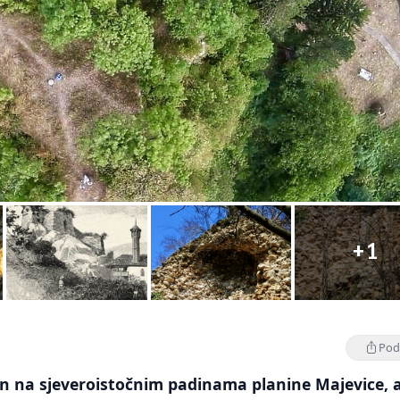
+1
Podi
en na sjeveroistočnim padinama planine Majevice, 