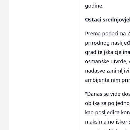
godine.
Ostaci srednjovj
Prema podacima Zav
prirodnog naslijeđ
graditeljska cjeli
osmanske utvrde, 
nadasve zanimljivi
ambijentalnim pri
"Danas se vide dos
oblika sa po jedn
kao posljedica kon
maksimalno iskoris