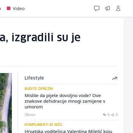
o
Video
, izgradili su je
Lifestyle
BUDITE OPREZNI
Mislite da pijete dovoljno vode? Ove
znakove dehidracije mnogi zamijene s
umorom
58min
0
0
KOMPLIMENTI SE NIŽU
Hrvatska voditeljica Valentina Miletić koju