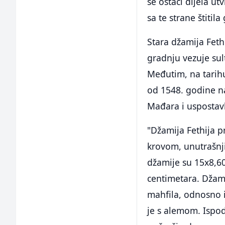
se ostaci dijela ut
sa te strane štitil
Stara džamija Feth
gradnju vezuje sul
Međutim, na tarihu
od 1548. godine n
Mađara i uspostavl
"Džamija Fethija 
krovom, unutrašnj
džamije su 15x8,6
centimetara. Džam
mahfila, odnosno 
je s alemom. Ispod