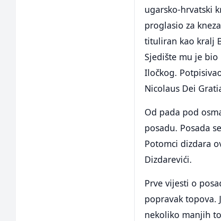
ugarsko-hrvatski kr
proglasio za knez
tituliran kao kral
Sjedište mu je bio 
Iločkog. Potpisivao
Nicolaus Dei Grati
Od pada pod osman
posadu. Posada se 
Potomci dizdara ov
Dizdarevići.
Prve vijesti o pos
popravak topova. J
nekoliko manjih t