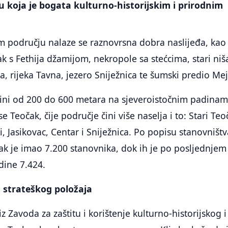
u koja je bogata kulturno-historijskim i prirodnim
m području nalaze se raznovrsna dobra naslijeđa, kao
k s Fethija džamijom, nekropole sa stećcima, stari niša
 rijeka Tavna, jezero Sniježnica te šumski predio Me
ini od 200 do 600 metara na sjeveroistočnim padina
e Teočak, čije područje čini više naselja i to: Stari Teo
ći, Jasikovac, Centar i Sniježnica. Po popisu stanovništv
k je imao 7.200 stanovnika, dok ih je po posljednjem
dine 7.424.
 strateškog položaja
 Zavoda za zaštitu i korištenje kulturno-historijskog i