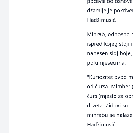
počevši od osnove
džamije je pokriven
Hadžimusić.
Mihrab, odnosno ce
ispred kojeg stoji
nanesen sloj boje,
polumjesecima.
"Kuriozitet ovog mi
od ćursa. Mimber 
ćurs (mjesto za o
drveta. Zidovi su 
mihrabu se nalaze 
Hadžimusić.