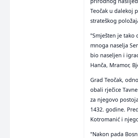
prirodnog naslijeđ
Teočak u dalekoj p
strateškog položaj
"Smješten je tako d
mnoga naselja Sem
bio naseljen i igr
Hanča, Mramor, Bje
Grad Teočak, odno
obali rječice Tavn
za njegovo postojan
1432. godine. Pred
Kotromanić i njeg
"Nakon pada Bosne