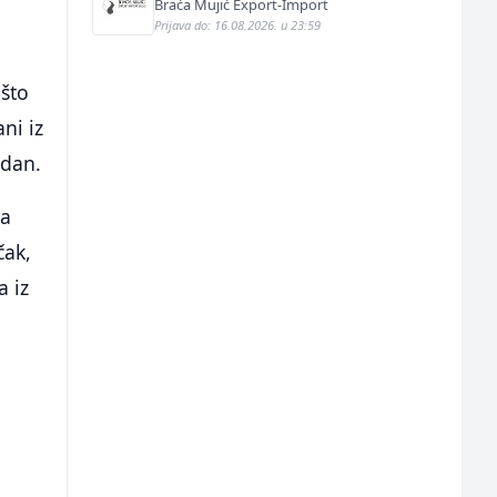
Braća Mujić Export-Import
Prijava do: 16.08.2026. u 23:59
 što
ni iz
jdan.
ma
čak,
a iz