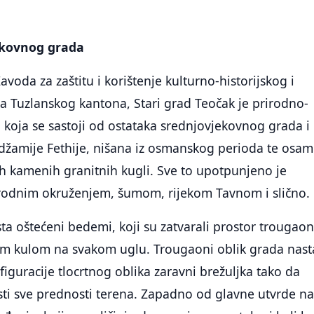
ekovnog grada
oda za zaštitu i korištenje kulturno-historijskog i
a Tuzlanskog kantona, Stari grad Teočak je prirodno-
na koja se sastoji od ostataka srednjovjekovnog grada i
džamije Fethije, nišana iz osmanskog perioda te osam
h kamenih granitnih kugli. Sve to upotpunjeno je
rodnim okruženjem, šumom, rijekom Tavnom i slično.
ta oštećeni bedemi, koji su zatvarali prostor trougao
om kulom na svakom uglu. Trougaoni oblik grada nast
figuracije tlocrtnog oblika zaravni brežuljka tako da
ti sve prednosti terena. Zapadno od glavne utvrde na