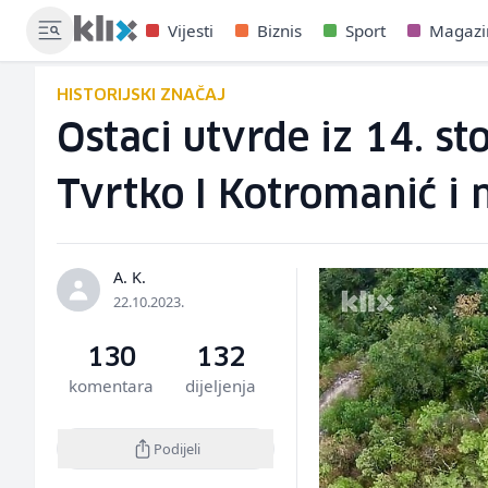
Vijesti
Biznis
Sport
Magazi
HISTORIJSKI ZNAČAJ
Ostaci utvrde iz 14. st
Tvrtko I Kotromanić i
A. K.
22.10.2023.
130
132
komentara
dijeljenja
Podijeli