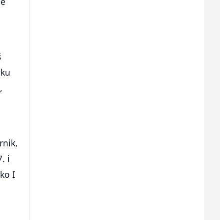
je
š
eku
,
j
rnik,
. i
ko I