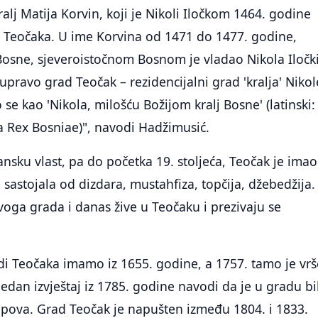
alj Matija Korvin, koji je Nikoli Iločkom 1464. godine
a Teočaka. U ime Korvina od 1471 do 1477. godine,
j Bosne, sjeveroistočnom Bosnom je vladao Nikola Iločki
upravo grad Teočak – rezidencijalni grad 'kralja' Nikol
 se kao 'Nikola, milošću Božijom kralj Bosne' (latinski:
a Rex Bosniae)", navodi Hadžimusić.
sku vlast, pa do početka 19. stoljeća, Teočak je imao
sastojala od dizdara, mustahfiza, topčija, džebedžija.
oga grada i danas žive u Teočaku i prezivaju se
adi Teočaka imamo iz 1655. godine, a 1757. tamo je vr
edan izvještaj iz 1785. godine navodi da je u gradu bi
opova. Grad Teočak je napušten između 1804. i 1833.