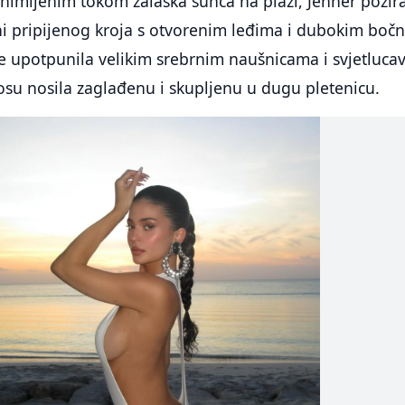
nimljenim tokom zalaska sunca na plaži, Jenner pozir
ini pripijenog kroja s otvorenim leđima i dubokim boč
 je upotpunila velikim srebrnim naušnicama i svjetluc
osu nosila zaglađenu i skupljenu u dugu pletenicu.