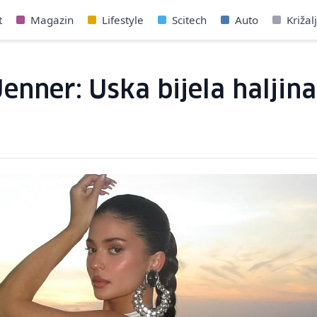
t
Magazin
Lifestyle
Scitech
Auto
Križal
enner: Uska bijela haljina