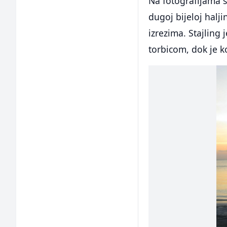
Na fotografijama s
dugoj bijeloj halj
izrezima. Stajling
torbicom, dok je k