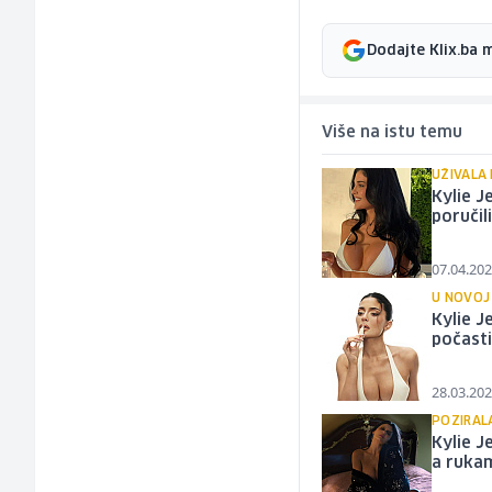
Dodajte Klix.ba 
Više na istu temu
UŽIVALA
Kylie J
poručil
07.04.202
U NOVOJ
Kylie J
počasti
28.03.202
POZIRALA
Kylie J
a rukam