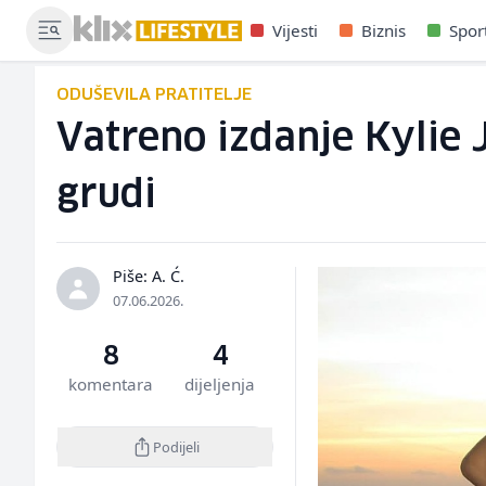
Vijesti
Biznis
Spor
ODUŠEVILA PRATITELJE
Vatreno izdanje Kylie J
grudi
Piše: A. Ć.
07.06.2026.
8
4
komentara
dijeljenja
Podijeli