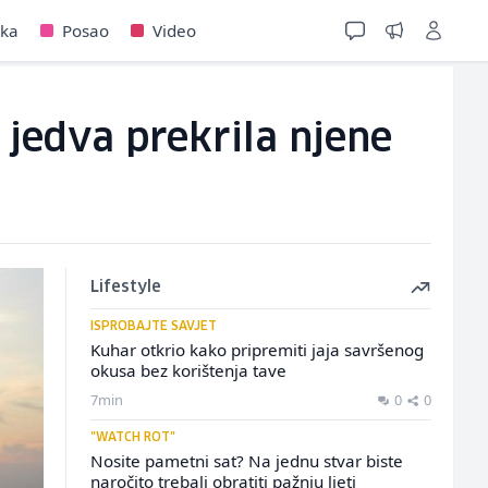
jka
Posao
Video
 jedva prekrila njene
Lifestyle
ISPROBAJTE SAVJET
Kuhar otkrio kako pripremiti jaja savršenog
okusa bez korištenja tave
7min
0
0
"WATCH ROT"
Nosite pametni sat? Na jednu stvar biste
naročito trebali obratiti pažnju ljeti