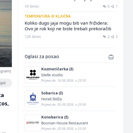
1h 6min
0
1
TEMPERATURA JE KLJUČNA
Koliko dugo jaja mogu biti van frižidera:
Ovo je rok koji ne biste trebali prekoračiti
12h 8min
2
3
Oglasi za posao
Kozmetičarka (ž)
tagram)
Idelle studio
Prijava do: 16.08.2026. u 23:59
jeli
Sobarica (ž)
ca
Hoteli Ilidža
cos,
Prijava do: 05.09.2026. u 23:59
Konobarica (ž)
Bosnian House Restaurant
Prijava do: 20.08.2026. u 23:59