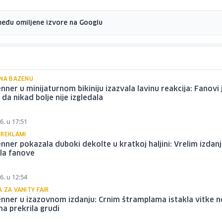
među omiljene izvore na Googlu
 NA BAZENU
enner u minijaturnom bikiniju izazvala lavinu reakcija: Fanovi 
i da nikad bolje nije izgledala
6. u 17:51
 REKLAMI
enner pokazala duboki dekolte u kratkoj haljini: Vrelim izda
la fanove
6. u 12:54
 ZA VANITY FAIR
enner u izazovnom izdanju: Crnim štramplama istakla vitke n
a prekrila grudi