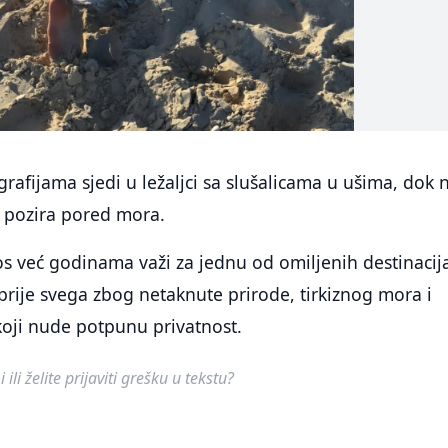
rafijama sjedi u ležaljci sa slušalicama u ušima, dok 
 pozira pored mora.
cos već godinama važi za jednu od omiljenih destinacij
, prije svega zbog netaknute prirode, tirkiznog mora i
koji nude potpunu privatnost.
ili želite prijaviti grešku u tekstu?