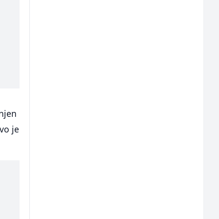
 njen
vo je