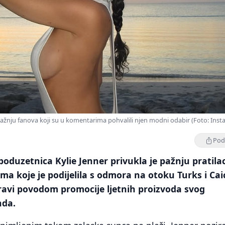
pažnju fanova koji su u komentarima pohvalili njen modni odabir (Foto: Ins
Podi
 poduzetnica Kylie Jenner privukla je pažnju pratila
ma koje je podijelila s odmora na otoku Turks i Cai
ravi povodom promocije ljetnih proizvoda svog
nda.