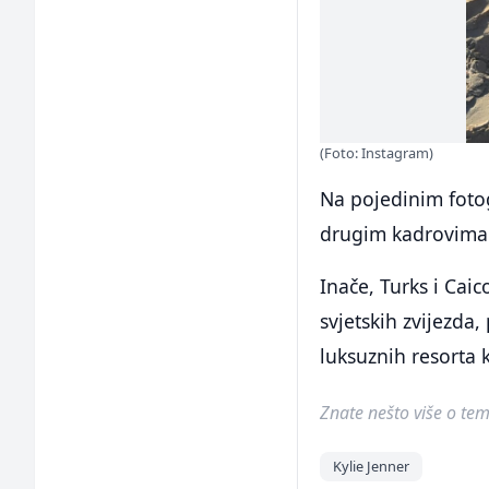
(Foto: Instagram)
Na pojedinim fotog
drugim kadrovima
Inače, Turks i Cai
svjetskih zvijezda
luksuznih resorta 
Znate nešto više o temi 
Kylie Jenner