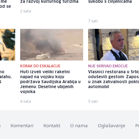
a me
za razvoj kulturnog turizma
sukobu s činjenicama
god se
2 sata
7 sati
KORAK DO ESKALACIJE
NIJE SKRIVAO EMOCIJE
eno
Huti izveli veliki raketni
Vlasnici restorana u Srbi
Salahu,
napad na vojsku koju
oduševili gestom: Zapos
š
podržava Saudijska Arabija u
u znak zahvalnosti poklo
Jemenu: Desetine ubijenih
automobil
vojnika
4 sata
5 sati
m
Komentari
Kontakt
O nama
Oglašavanje
P