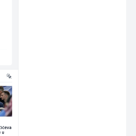
Građevinski inženjer
Konobar - Barmen (m
(m/ž)
ž)
MC-Stella
Hotel Nomad
Velika Kladuša
Sarajevo
čićeva
u u