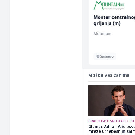
Voditelj - Poslovođa
Monter centralno
radova na gradilištu
grijanja (m)
(m/ž)
Mibral
Mountain
Sarajevo
Sarajevo
Možda vas zanima
GRADI USPJEŠNU KARIJERU
Glumac Adnan Alić osv
mreže urnebesnim sni