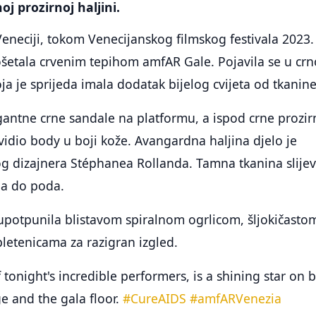
j prozirnoj haljini.
Veneciji, tokom Venecijanskog filmskog festivala 2023.
šetala crvenim tepihom amfAR Gale. Pojavila se u crn
oja je sprijeda imala dodatak bijelog cvijeta od tkanine
egantne crne sandale na platformu, a ispod crne prozir
 vidio body u boji kože. Avangardna haljina djelo je
 dizajnera Stéphanea Rollanda. Tamna tkanina slijev
na do poda.
d upotpunila blistavom spiralnom ogrlicom, šljokičasto
letenicama za razigran izgled.
f tonight's incredible performers, is a shining star on 
ge and the gala floor.
#CureAIDS
#amfARVenezia