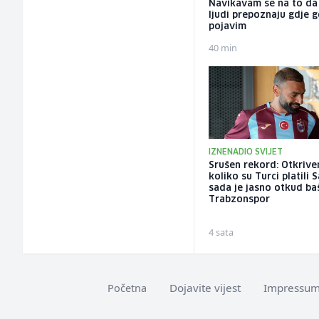
Navikavam se na to d
ljudi prepoznaju gdje 
pojavim
40 min
IZNENADIO SVIJET
Srušen rekord: Otkriv
koliko su Turci platili 
sada je jasno otkud ba
Trabzonspor
4 sata
Dojavite vijest
Impressu
Početna