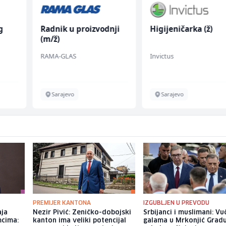
g
Radnik u proizvodnji
Higijeničarka (ž)
(m/ž)
RAMA-GLAS
Invictus
Sarajevo
Sarajevo
PREMIJER KANTONA
IZGUBLJEN U PREVODU
aja
Nezir Pivić: Zeničko-dobojski
Srbijanci i muslimani: Vu
mcima:
kanton ima veliki potencijal
galama u Mrkonjić Grad