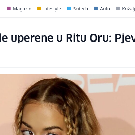
t
Magazin
Lifestyle
Scitech
Auto
Križal
ile uperene u Ritu Oru: Pje