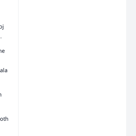
oj
.
ne
ala
m
both