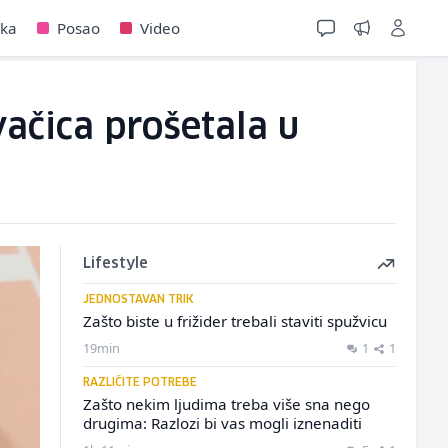
jka
Posao
Video
vačica prošetala u
Lifestyle
JEDNOSTAVAN TRIK
Zašto biste u frižider trebali staviti spužvicu
19min
1
1
RAZLIČITE POTREBE
Zašto nekim ljudima treba više sna nego
drugima: Razlozi bi vas mogli iznenaditi