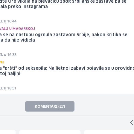
ite Ore vikala na pjevačicu zbog srbijanske zastave pa se
vala preko Instagrama
3. u 16:44
IVALU U MAĐARSKOJ
a se na nastupu ogrnula zastavom Srbije, nakon kritika se
a da nije vidjela
3. u 16:33
NU
a "pršti" od seksepila: Na ljetnoj zabavi pojavila se u providn
oj haljini
3. u 18:51
KOMENTARI (27)