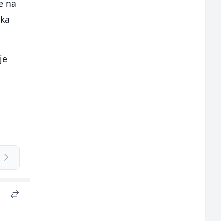
e na
ika
je