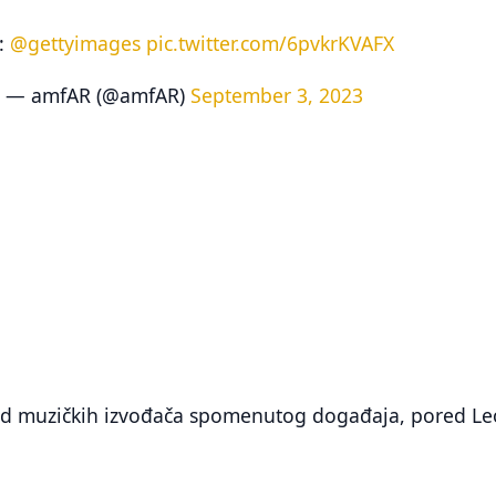
:
@gettyimages
pic.twitter.com/6pvkrKVAFX
— amfAR (@amfAR)
September 3, 2023
 od muzičkih izvođača spomenutog događaja, pored L