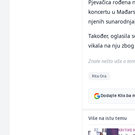
Pjevačica rođena 
koncertu u Mađarsk
njenih sunarodnja
Također, oglasila s
vikala na nju zbog
Znate nešto više o temi 
Rita Ora
Dodajte Klix.ba 
Više na istu temu
KRITIKE