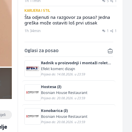
1h 11min
5
1
KARIJERA I STIL
Šta odjenuti na razgovor za posao? Jedna
greška može ostaviti loš prvi utisak
1h 34min
1
1
Oglasi za posao
Radnik u proizvodnji i montaži roletni
(m)
Efekt komerc dizajn
Prijava do: 14.08.2026. u 23:59
Hostesa (ž)
Bosnian House Restaurant
Prijava do: 20.08.2026. u 23:59
Konobarica (ž)
jeli
Bosnian House Restaurant
Prijava do: 20.08.2026. u 23:59
lje