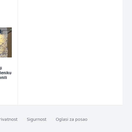
ji
leniku
nili
rivatnost
Sigurnost
Oglasi za posao