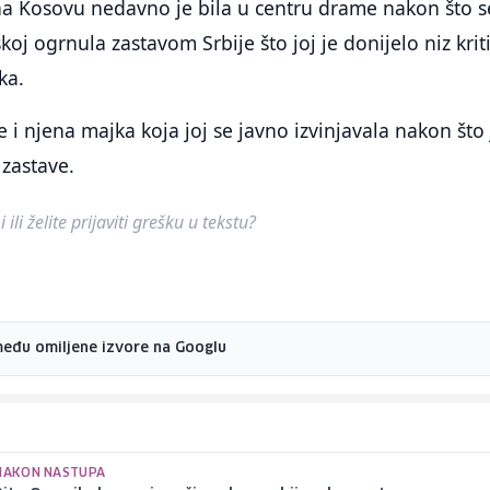
na Kosovu nedavno je bila u centru drame nakon što s
oj ogrnula zastavom Srbije što joj je donijelo niz krit
ka.
e i njena majka koja joj se javno izvinjavala nakon što 
 zastave.
ili želite prijaviti grešku u tekstu?
među omiljene izvore na Googlu
 NAKON NASTUPA