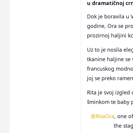
u dramatičnoj crno
Dok je boravila u 
godine, Ora se pro
prozirnoj haljini k
Uz to je nosila el
tkanine haljine se
francuskog modnog
joj se preko rame
Rita je svoj izgle
šminkom te baby p
@RitaOra
, one o
the sta