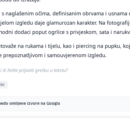
, s naglašenim očima, definisanim obrvama i usnama 
cijelom izgledu daje glamurozan karakter. Na fotografij
i modni dodaci poput ogrlice s privjeskom, sata i narukv
etovaže na rukama i tijelu, kao i piercing na pupku, koj
 prepoznatljivom i samouvjerenom izgledu.
ili želite prijaviti grešku u tekstu?
šić
među omiljene izvore na Googlu