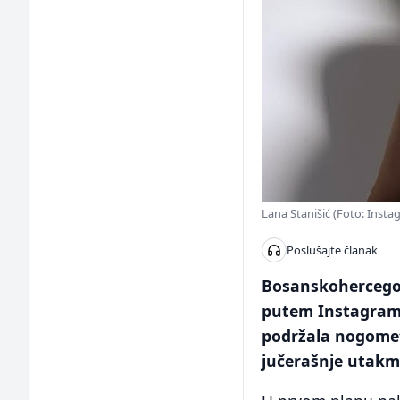
Lana Stanišić (Foto: Insta
Poslušajte članak
Bosanskohercegova
putem Instagrama
podržala nogomet
jučerašnje utakm