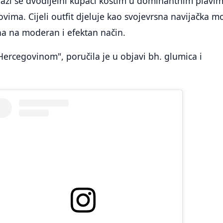
azi se dvodijelni kupaći kostim u dominantnim plavim
novima. Cijeli outfit djeluje kao svojevrsna navijačka 
na na moderan i efektan način.
Hercegovinom", poručila je u objavi bh. glumica i