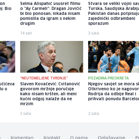
kon
Selma Alispahić ususret filmu
Stvara se veliki vojni sa
j: Bio
o "Ay Carmeli": Dragan Jovičić
Turska, Saudijska Arabija
bi bio ponosan; nikada nisam
Pakistan danas potpisuj
pomislila da igram s nekim
zajednički odbrambeni
drugim
sporazum
14 sati
3 sata
"NEUTEMELJENE TVRDNJE"
POZADINA PREOKRETA
Vučićeva
Slaven Kovačević: Cvitanović
Njegov savjet se mora sl
du u
govorom mržnje poručuje
Otkriveno ko je nagovor
kako nisam kršten, ali meni
Rodrija da odbije Real i
kućni odgoj nalaže da ne
prihvati ponudu Barcelo
mrzim
2 sata
2 sata
m
Komentari
Kontakt
O nama
Oglašavanje
P