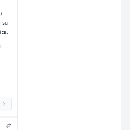
u
i su
ica.
i