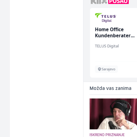
Accounting Associate
Home Office
(m/f)
Kundenberater
(m/w/d) für ein
Jitasa
TELUS Digital
renommiertes
Schuhunternehm
Više lokacija
Sarajevo
Možda vas zanima
ISKRENO PRIZNANJE