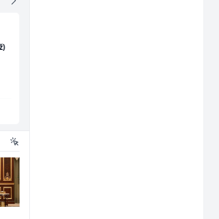
ž)
Radnik u proizvodnji
Poslovođa prodavnic
(m/ž)
(m/ž)
RAMA-GLAS
Amko komerc
Sarajevo
Sarajevo