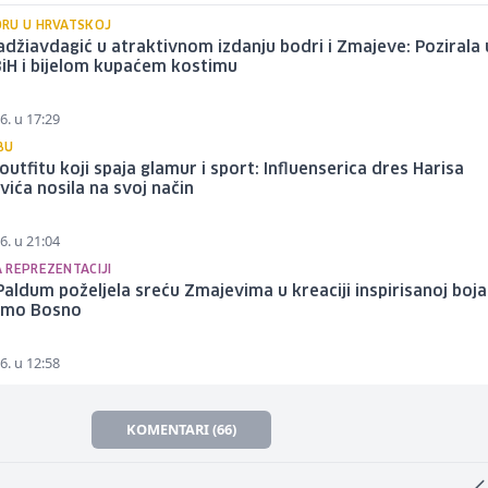
RU U HRVATSKOJ
džiavdagić u atraktivnom izdanju bodri i Zmajeve: Pozirala 
iH i bijelom kupaćem kostimu
6. u 17:29
BU
outfitu koji spaja glamur i sport: Influenserica dres Harisa
ića nosila na svoj način
6. u 21:04
 REPREZENTACIJI
aldum poželjela sreću Zmajevima u kreaciji inspirisanoj boj
ajmo Bosno
6. u 12:58
KOMENTARI (66)