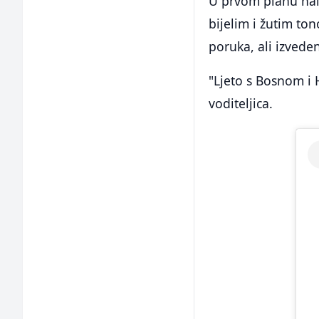
U prvom planu nal
bijelim i žutim to
poruka, ali izvede
"Ljeto s Bosnom i 
voditeljica.