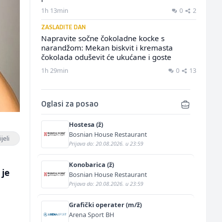
1h 13min
0
2
ZASLADITE DAN
Napravite sočne čokoladne kocke s
narandžom: Mekan biskvit i kremasta
čokolada oduševit će ukućane i goste
1h 29min
0
13
Oglasi za posao
Hostesa (ž)
Bosnian House Restaurant
jeli
Prijava do: 20.08.2026. u 23:59
Konobarica (ž)
 je
Bosnian House Restaurant
Prijava do: 20.08.2026. u 23:59
Grafički operater (m/ž)
Arena Sport BH