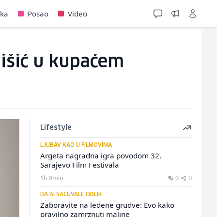
jka
Posao
Video
nišić u kupaćem
Lifestyle
LJUBAV KAO U FILMOVIMA
Argeta nagradna igra povodom 32.
Sarajevo Film Festivala
1h 8min
0
0
DA BI SAČUVALE OBLIK
Zaboravite na ledene grudve: Evo kako
pravilno zamrznuti maline