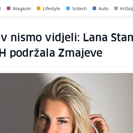
t
Magazin
Lifestyle
Scitech
Auto
Križal
av nismo vidjeli: Lana Sta
iH podržala Zmajeve