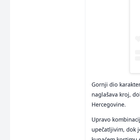
Gornji dio karakte
naglašava kroj, dok
Hercegovine.
Upravo kombinacija
upečatljivim, dok 
kupaćem kostimu d