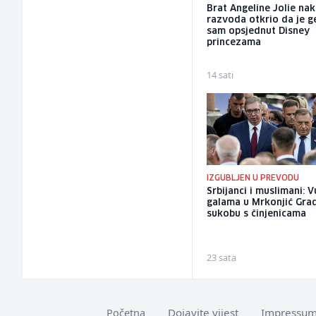
Brat Angeline Jolie na
razvoda otkrio da je ge
sam opsjednut Disney
princezama
14 sati
IZGUBLJEN U PREVODU
Srbijanci i muslimani: 
galama u Mrkonjić Gra
sukobu s činjenicama
23 sata
Dojavite vijest
Impressu
Početna