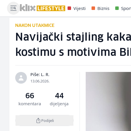
Vijesti
Biznis
Spor
NAKON UTAKMICE
Navijački stajling kak
kostimu s motivima B
Piše: L. R.
13.06.2026.
66
44
komentara
dijeljenja
Podijeli