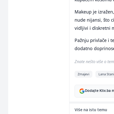
Makeup je izražen
nude nijansi, što 
vidljivi i diskretn
Pažnju privlače i t
dodatno doprinose
Znate nešto više o temi 
Zmajevi
Lana Stani
Dodajte Klix.ba 
Više na istu temu