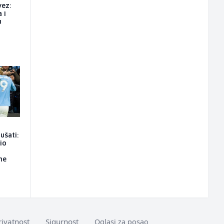
vez:
 i
u
ušati:
io
ne
rivatnost
Sigurnost
Oglasi za posao