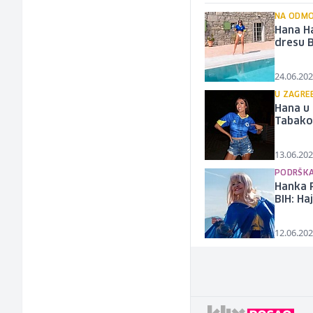
NA ODMO
Hana Ha
dresu B
24.06.202
U ZAGRE
Hana u 
Tabakov
13.06.202
PODRŠKA
Hanka P
BIH: H
12.06.202