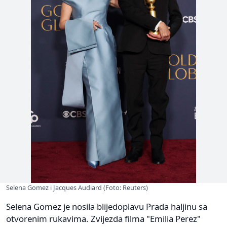
Selena Gomez i Jacques Audiard (Foto: Reuters)
Selena Gomez je nosila blijedoplavu Prada haljinu sa
otvorenim rukavima. Zvijezda filma "Emilia Perez"