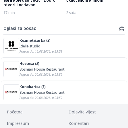
eura kojeg su Vučić i Dodik
uključenom klimom
otvorili nedavno
17 min
3 sata
Oglasi za posao
Kozmetičarka (ž)
Idelle studio
Prijava do: 16.08.2026. u 23:59
Hostesa (ž)
Bosnian House Restaurant
Prijava do: 20.08.2026. u 23:59
Konobarica (ž)
Bosnian House Restaurant
Prijava do: 20.08.2026. u 23:59
Početna
Dojavite vijest
Impressum
Komentari