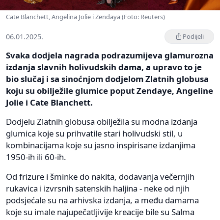
Cate Blanchett, Angelina Jolie i Zendaya (Foto: Reuters)
06.01.2025.
Podijeli
Svaka dodjela nagrada podrazumijeva glamurozna
izdanja slavnih holivudskih dama, a upravo to je
bio slučaj i sa sinoćnjom dodjelom Zlatnih globusa
koju su obilježile glumice poput Zendaye, Angeline
Jolie i Cate Blanchett.
Dodjelu Zlatnih globusa obilježila su modna izdanja
glumica koje su prihvatile stari holivudski stil, u
kombinacijama koje su jasno inspirisane izdanjima
1950-ih ili 60-ih.
Od frizure i šminke do nakita, dodavanja večernjih
rukavica i izvrsnih satenskih haljina - neke od njih
podsjećale su na arhivska izdanja, a među damama
koje su imale najupečatljivije kreacije bile su Salma