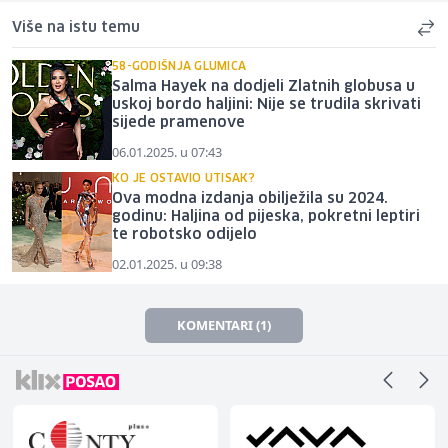
Više na istu temu
58-GODIŠNJA GLUMICA
Salma Hayek na dodjeli Zlatnih globusa u
uskoj bordo haljini: Nije se trudila skrivati
sijede pramenove
06.01.2025. u 07:43
KO JE OSTAVIO UTISAK?
Ova modna izdanja obilježila su 2024.
godinu: Haljina od pijeska, pokretni leptiri
te robotsko odijelo
02.01.2025. u 09:38
KOMENTARI (1)