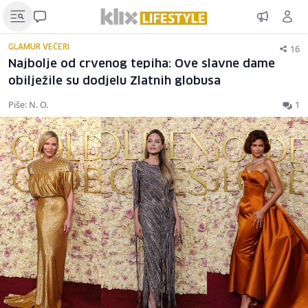
16
GLAMUR VEČERI
Najbolje od crvenog tepiha: Ove slavne dame
obilježile su dodjelu Zlatnih globusa
Piše: N. O.
1