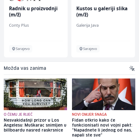
Kustos u galeriji slika
Komercijalista -
(m/ž)
Serviser kafe aparata
(m/ž)
Galerija Java
P Trade
Sarajevo
Tuzla
Možda vas zanima
O ČEMU JE RIJEČ
NOVI OMJER SNAGA
Nesvakidašnji prizor u Los
Fidan otkrio kako će
Angelesu: Muškarac snimljen u
funkcionisati novi vojni pakt:
billboardu nasred raskrsnice
"Napadnete li jednog od nas,
napali ste sve"