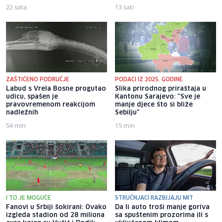
22 sata
13 sati
ZAŠTIĆENO PODRUČJE
PODACI IZ 2025. GODINE
Labud s Vrela Bosne progutao
Slika prirodnog priraštaja u
udicu, spašen je
Kantonu Sarajevo: "Sve je
pravovremenom reakcijom
manje djece što si bliže
nadležnih
Sebilju"
54 min
15 min
I TO JE MOGUĆE
STRUČNJACI RAZBIJAJU MIT
Fanovi u Srbiji šokirani: Ovako
Da li auto troši manje goriva
izgleda stadion od 28 miliona
sa spuštenim prozorima ili s