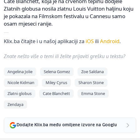
Cate Blanchett, koja je na crvenom tepihu dodjele
Zlatnih globusa nosila zlatnu Louis Vuitton haljinu koju
je pokazala na Filmskom festivalu u Cannesu samo
osam mjeseci ranije.
Klix.ba čitajte i u našoj aplikaciji za
iOS
ili
Android
.
Znate nešto više o temi ili želite prijaviti grešku u tekstu?
Angelina Jolie
Selena Gomez
Zoe Saldana
Nicole Kidman
Miley Cyrus
Sharon Stone
Zlatni globus
Cate Blanchett
Emma Stone
Zendaya
Dodajte Klix.ba među omiljene izvore na Googlu