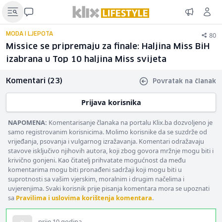
80
MODA I LJEPOTA
Missice se pripremaju za finale: Haljina Miss BiH
izabrana u Top 10 haljina Miss svijeta
Komentari (23)
Povratak na članak
Prijava korisnika
NAPOMENA:
Komentarisanje članaka na portalu Klix.ba dozvoljeno je
samo registrovanim korisnicima. Molimo korisnike da se suzdrže od
vrijeđanja, psovanja i vulgarnog izražavanja. Komentari odražavaju
stavove isključivo njihovih autora, koji zbog govora mržnje mogu biti i
krivično gonjeni. Kao čitatelj prihvatate mogućnost da među
komentarima mogu biti pronađeni sadržaji koji mogu biti u
suprotnosti sa vašim vjerskim, moralnim i drugim načelima i
uvjerenjima. Svaki korisnik prije pisanja komentara mora se upoznati
sa
Pravilima i uslovima korištenja komentara
.
prije 10 godina