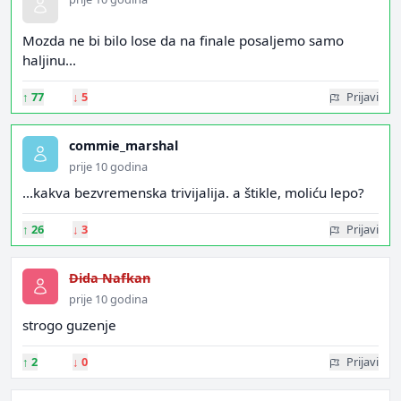
Mozda ne bi bilo lose da na finale posaljemo samo
haljinu...
↑
77
↓
5
Prijavi
commie_marshal
prije 10 godina
...kakva bezvremenska trivijalija. a štikle, moliću lepo?
↑
26
↓
3
Prijavi
Dida Nafkan
prije 10 godina
strogo guzenje
↑
2
↓
0
Prijavi