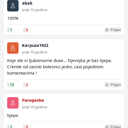
abab
prije 10 godina
100%
↑
1
↓
0
Prijavi
Karpuza1922
prije 10 godina
Koje ste vi ljubomorne duse... Djevojka je bas lijepa.
Crknite od zavisti bolesnici jedni, cast pojedinim
komentarima !
↑
13
↓
2
Prijavi
Paragasha
prije 10 godina
lijepo
↑
7
↓
0
Prijavi