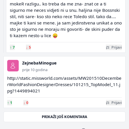
mokeR razligu.. ko treba da me zna- znat ce a ti
sigurno me neces vidjeti ni u snu. haljina nije Bossnski
stil, niti sare- kso sto neko rece Toledo stil. tako da....
majke ti kani se mene. ja sam jedinstvena unikat a ono
sto je sigurno ne moraju mi govoriti- de skini puder da
ti kazem nesto u lice 😛
↑
7
↓
5
Prijavi
ZejnebaMinogue
prije 10 godina
http://static.missworld.com/assets/MW201510Decembe
rWorldFashionDesignerDresses/101215_TopModel_11.j
pg?1449894021
↑
1
↓
0
Prijavi
PRIKAŽI JOŠ KOMENTARA