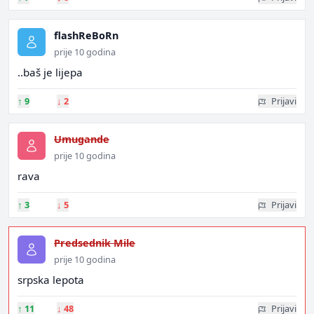
flashReBoRn
prije 10 godina
..baš je lijepa
↑
9
↓
2
Prijavi
Umugande
prije 10 godina
rava
↑
3
↓
5
Prijavi
Predsednik Mile
prije 10 godina
srpska lepota
↑
11
↓
48
Prijavi