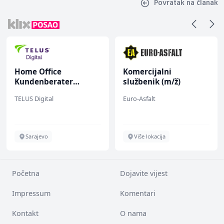
Povratak na članak
Home Office
Komercijalni
Kundenberater
službenik (m/ž)
(m/w/d) für Vattenfall
TELUS Digital
Euro-Asfalt
Sarajevo
Više lokacija
Početna
Dojavite vijest
Impressum
Komentari
Kontakt
O nama