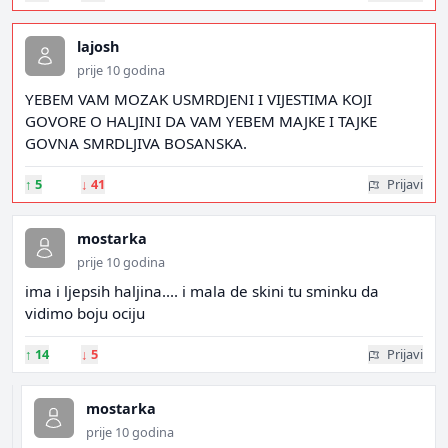
lajosh
prije 10 godina
YEBEM VAM MOZAK USMRDJENI I VIJESTIMA KOJI
GOVORE O HALJINI DA VAM YEBEM MAJKE I TAJKE
GOVNA SMRDLJIVA BOSANSKA.
↑
5
↓
41
Prijavi
mostarka
prije 10 godina
ima i ljepsih haljina.... i mala de skini tu sminku da
vidimo boju ociju
↑
14
↓
5
Prijavi
mostarka
prije 10 godina