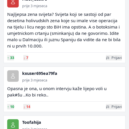
prije 3 mjeseca
Najljepsa zena svijeta? Svijeta koji se sastoji od par
desetina holivudskih zena koje su imale vise operacija
na tijelu i licu nego sto BiH ima opstina. A o botoksima i
umjetnickom crtanju (sminkanju) da ne govorimo. Idite
malo u Dalmaciju ili juznu Spaniju da vidite da ne bi bila
ni u prvih 10.000.
↑
33
↓
7
Prijavi
kxuser695ea79fa
prije 3 mjeseca
Opasna je ona, u onom intervju kaže lijepo voli u
pak#šu ..Ko bi reko..
↑
10
↓
14
Prijavi
Toofahija