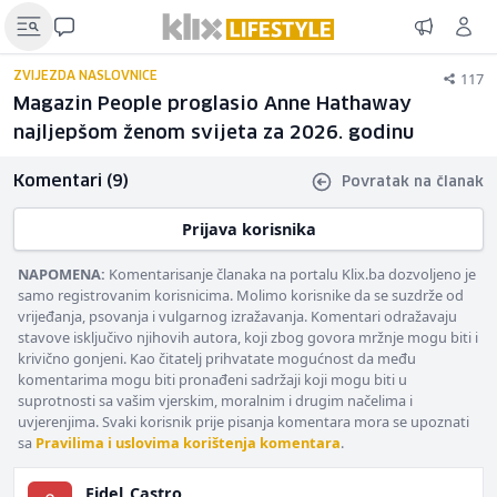
117
ZVIJEZDA NASLOVNICE
Magazin People proglasio Anne Hathaway
najljepšom ženom svijeta za 2026. godinu
Komentari (9)
Povratak na članak
Prijava korisnika
NAPOMENA:
Komentarisanje članaka na portalu Klix.ba dozvoljeno je
samo registrovanim korisnicima. Molimo korisnike da se suzdrže od
vrijeđanja, psovanja i vulgarnog izražavanja. Komentari odražavaju
stavove isključivo njihovih autora, koji zbog govora mržnje mogu biti i
krivično gonjeni. Kao čitatelj prihvatate mogućnost da među
komentarima mogu biti pronađeni sadržaji koji mogu biti u
suprotnosti sa vašim vjerskim, moralnim i drugim načelima i
uvjerenjima. Svaki korisnik prije pisanja komentara mora se upoznati
sa
Pravilima i uslovima korištenja komentara
.
Fidel_Castro