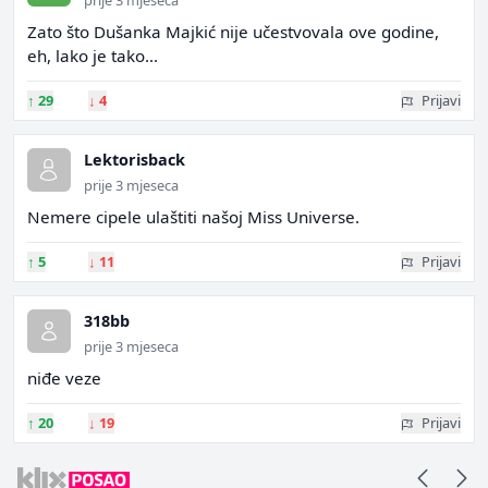
prije 3 mjeseca
Zato što Dušanka Majkić nije učestvovala ove godine,
eh, lako je tako...
↑
29
↓
4
Prijavi
Lektorisback
prije 3 mjeseca
Nemere cipele ulaštiti našoj Miss Universe.
↑
5
↓
11
Prijavi
318bb
prije 3 mjeseca
niđe veze
↑
20
↓
19
Prijavi