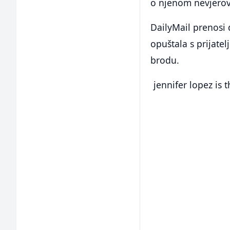
o njenom nevjerov
DailyMail prenosi 
opuštala s prijatel
brodu.
jennifer lopez is