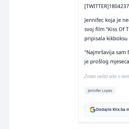
[TWITTER]1804237
Jennifer, koja je 
svoj film "Kiss Of
pripisala kikboksu
"Najmršavija sam š
je prošlog mjeseca
Znate nešto više o temi 
Jennifer Lopez
Dodajte Klix.ba 