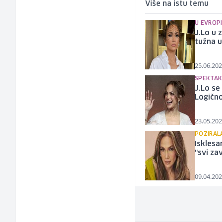
Više na istu temu
U EVROPI
J.Lo u 
tužna 
25.06.202
SPEKTAK
J.Lo se
Logično
23.05.202
POZIRAL
Isklesa
"svi za
09.04.202