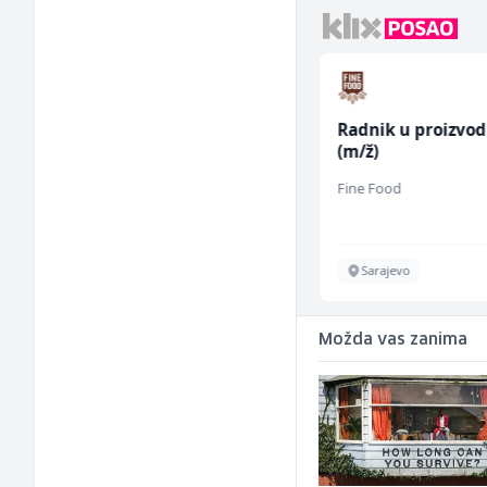
Junior Marketing &
Radnik u proizvod
Recruiting Specialist
(m/ž)
(m/ž)
Mars Connect
Fine Food
Sarajevo
Sarajevo
Možda vas zanima