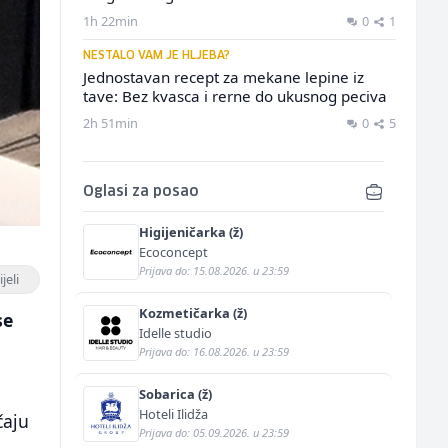
1h 22min
0
1
NESTALO VAM JE HLJEBA?
Jednostavan recept za mekane lepine iz
tave: Bez kvasca i rerne do ukusnog peciva
2h 51min
0
5
Oglasi za posao
Higijeničarka (ž)
Ecoconcept
Prijava do: 15.08.2026. u 23:59
jeli
Kozmetičarka (ž)
se
Idelle studio
Prijava do: 16.08.2026. u 23:59
Sobarica (ž)
Hoteli Ilidža
čaju
Prijava do: 05.09.2026. u 23:59