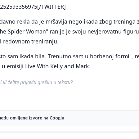
252593356975[/TWITTER]
nedavno rekla da je mršavija nego ikada zbog treninga 
 The Spider Woman" ranije je svoju nevjerovatnu figur
 i redovnom treniranju.
to sam ikada bila. Trenutno sam u borbenoj formi", r
 u emisiji Live With Kelly and Mark.
ili želite prijaviti grešku u tekstu?
među omiljene izvore na Googlu