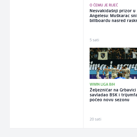
O ČEMU JE RIJEČ
Nesvakidašnji prizor u
Angelesu: Muškarac sni
billboardu nasred rask
5 sati
WWIN LIGA BIH
Željezničar na Grbavici
savladao BSK i trijumf
počeo novu sezonu
20 sati