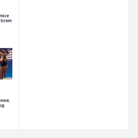
kmice
atićem
imne,
vog