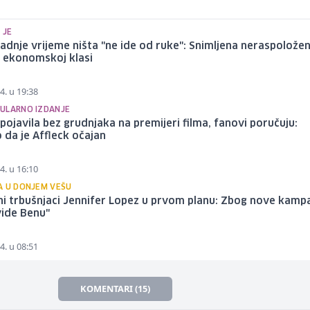
 JE
zadnje vrijeme ništa "ne ide od ruke": Snimljena neraspoložen
u ekonomskoj klasi
4. u 19:38
ULARNO IZDANJE
 pojavila bez grudnjaka na premijeri filma, fanovi poručuju:
 da je Affleck očajan
4. u 16:10
A U DONJEM VEŠU
ni trbušnjaci Jennifer Lopez u prvom planu: Zbog nove kamp
vide Benu"
4. u 08:51
KOMENTARI (15)