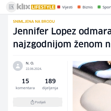
Vijesti
Biznis
Spor
SNIMLJENA NA BRODU
Jennifer Lopez odmara 
najzgodnijom ženom na
N. O.
22.06.2024.
15
189
komentara
dijeljenja
Podijeli