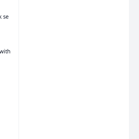
k se
with