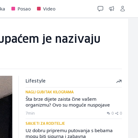
jka
Posao
Video
kupaćem je nazivaju
Lifestyle
NAGLI GUBITAK KILOGRAMA
Šta brze dijete zaista čine vašem
organizmu? Ovo su moguće nuspojave
7min
0
0
SAVJETI ZA RODITELJE
Uz dobru pripremu putovanja s bebama
mogu biti sigurna i zabavna