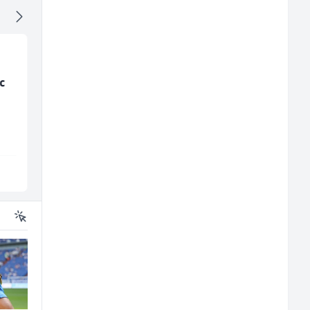
c
NK pomoćni radnik
Kuhinjski pomoćnik
(m)
(m/ž)
Mountain
Restoran Golf Klub
Sarajevo
Sarajevo