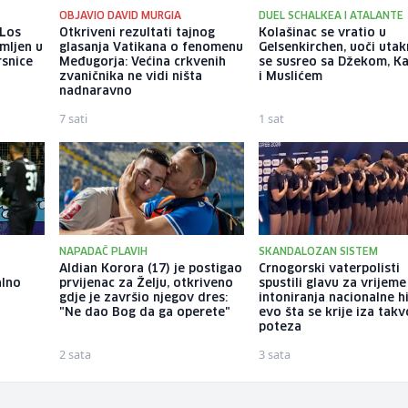
OBJAVIO DAVID MURGIA
DUEL SCHALKEA I ATALANTE
 Los
Otkriveni rezultati tajnog
Kolašinac se vratio u
mljen u
glasanja Vatikana o fenomenu
Gelsenkirchen, uoči uta
rsnice
Međugorja: Većina crkvenih
se susreo sa Džekom, K
zvaničnika ne vidi ništa
i Muslićem
nadnaravno
7 sati
1 sat
NAPADAČ PLAVIH
SKANDALOZAN SISTEM
Aldian Korora (17) je postigao
Crnogorski vaterpolisti
alno
prvijenac za Želju, otkriveno
spustili glavu za vrijeme
gdje je završio njegov dres:
intoniranja nacionalne h
"Ne dao Bog da ga operete"
evo šta se krije iza tak
poteza
2 sata
3 sata