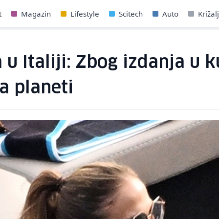
t
Magazin
Lifestyle
Scitech
Auto
Križal
u Italiji: Zbog izdanja u 
 planeti