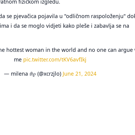
atnom fizičkom izgledu.
da se pjevačica pojavila u "odličnom raspoloženju" do
jima i da se moglo vidjeti kako pleše i zabavlja se na
 the hottest woman in the world and no one can argue 
me
pic.twitter.com/tKV6avfIkj
— milena 𝜗𝜚 (@xcrzjlo)
June 21, 2024