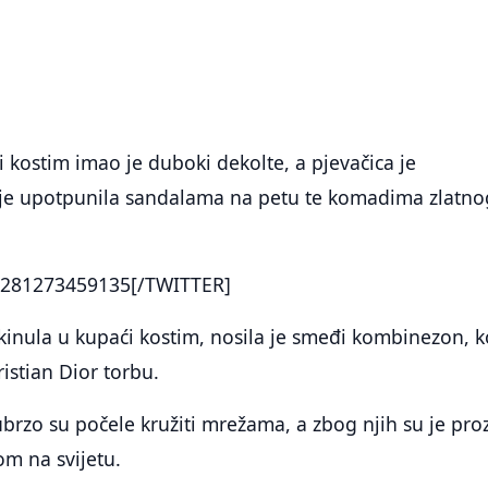
i kostim imao je duboki dekolte, a pjevačica je
je upotpunila sandalama na petu te komadima zlatno
281273459135[/TWITTER]
skinula u kupaći kostim, nosila je smeđi kombinezon, ko
istian Dior torbu.
ubrzo su počele kružiti mrežama, a zbog njih su je proz
m na svijetu.