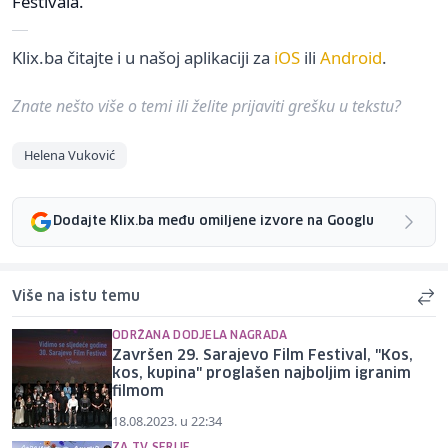
Festivala.
Klix.ba čitajte i u našoj aplikaciji za
iOS
ili
Android
.
Znate nešto više o temi ili želite prijaviti grešku u tekstu?
Helena Vuković
Dodajte Klix.ba među omiljene izvore na Googlu
Više na istu temu
ODRŽANA DODJELA NAGRADA
Završen 29. Sarajevo Film Festival, "Kos,
kos, kupina" proglašen najboljim igranim
filmom
18.08.2023. u 22:34
ZA TV SERIJE