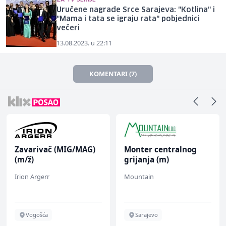
Uručene nagrade Srce Sarajeva: "Kotlina" i
"Mama i tata se igraju rata" pobjednici
večeri
13.08.2023. u 22:11
KOMENTARI (7)
Zavarivač (MIG/MAG)
Monter centralnog
(m/ž)
grijanja (m)
Irion Argerr
Mountain
Vogošća
Sarajevo