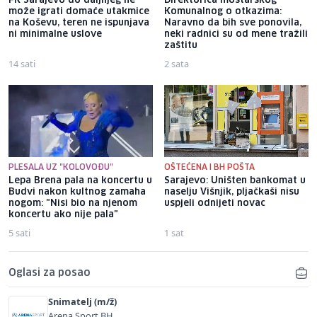
FK Sarajevo do daljnjeg ne
Direktorica mostarskog
može igrati domaće utakmice
Komunalnog o otkazima:
na Koševu, teren ne ispunjava
Naravno da bih sve ponovila,
ni minimalne uslove
neki radnici su od mene tražili
zaštitu
14 sati
2 sata
PLESALA UZ "KOLOVOĐU"
OŠTEĆENA I BH POŠTA
Lepa Brena pala na koncertu u
Sarajevo: Uništen bankomat u
Budvi nakon kultnog zamaha
naselju Višnjik, pljačkaši nisu
nogom: "Nisi bio na njenom
uspjeli odnijeti novac
koncertu ako nije pala"
5 sati
1 sat
Oglasi za posao
Snimatelj (m/ž)
Arena Sport BH