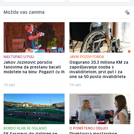
Možda vas zanima
NASTUPAO U PULI
JAVNI POZIVI FONDA
Jakov Jozinović poručio
Osigurano 20,3 miliona KM za
fanovima da prestanu bacati
zapošljavanje osoba s
mobitele na binu: Pogazit ću ih
invaliditetom, prvi put i za
one sa 50 posto invaliditeta
16 sati
19 sati
BORDO KLUB SE OGLASIO
O PONIŠTENOJ ODLUCI