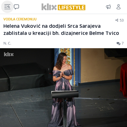
53
VODILA CEREMONIJU
Helena Vuković na dodjeli Srca Sarajeva
zablistala u kreaciji bh. dizajnerice Belme Tvico
N. C.
7