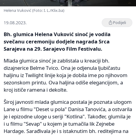
Helena Vuković (Foto: I. L./Klix.ba)
19.08.2023.
Podijeli
Bh. glumica Helena Vuković sinoć je vodila
svečanu ceremoniju dodjele nagrada Srca
Sarajeva na 29. Sarajevo Film Festivalu.
Mlada glumica sinoć je zablistala u kreaciji bh.
dizajnerice Belme Tvico. Ona je odjenula ljubičastu
haljinu iz Twilight linije koja je dobila ime po njihovom
sezonskom printu. Ova haljina odiše elegancijom, a
kroj ističe ramena i dekolte.
Široj javnosti mlada glumica postala je poznata ulogom
Lane u filmu "Deset u pola" Danisa Tanovića, a ostvarila
je i epizodne uloge u seriji "Kotlina". Također, glumila je
i u filmu "Sevap" u kojem je tumačila lik Zejnebe
Hardage. Sarađivala je i s istaknutim bh. reditejima na