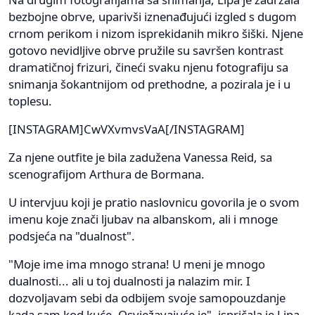
bezbojne obrve, uparivši iznenađujući izgled s dugom
crnom perikom i nizom isprekidanih mikro šiški. Njene
gotovo nevidljive obrve pružile su savršen kontrast
dramatičnoj frizuri, čineći svaku njenu fotografiju sa
snimanja šokantnijom od prethodne, a pozirala je i u
toplesu.
[INSTAGRAM]CwVXvmvsVaA[/INSTAGRAM]
Za njene outfite je bila zadužena Vanessa Reid, sa
scenografijom Arthura de Bormana.
U intervjuu koji je pratio naslovnicu govorila je o svom
imenu koje znači ljubav na albanskom, ali i mnoge
podsjeća na "dualnost".
"Moje ime ima mnogo strana! U meni je mnogo
dualnosti... ali u toj dualnosti ja nalazim mir. I
dozvoljavam sebi da odbijem svoje samopouzdanje
kada sam kod kuće. Osvježavajuće je", ispričala je Lipa.