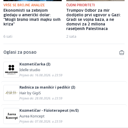
VRŠE SE BROJNE ANALIZE
ČUDNI PRIORITETI
Ekonomisti sa zebnjom
Trumpov Odbor za mir
gledaju u američki dolar:
dodijelio prvi ugovor u Gazi:
"Mogli bismo imati majku svih
Gradi se vojna baza, a ne
kriza"
domovi za 2 miliona
raseljenih Palestinaca
6 sati
2 sata
Oglasi za posao
Kozmetičarka (ž)
Idelle studio
Prijava do: 16.08.2026. u 23:59
Radnica za manikir i pedikir (ž)
Hair by GigiS
Prijava do: 28.08.2026. u 23:59
Kozmetičar - Fizioterapeut (m/ž)
Aurea Koncept
Prijava do: 07.08.2026. u 23:59