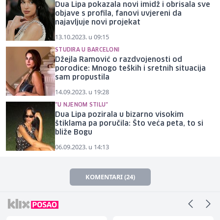
Dua Lipa pokazala novi imidž i obrisala sve
objave s profila, fanovi uvjereni da
najavljuje novi projekat
13.10.2023. u 09:15
STUDIRA U BARCELONI
Džejla Ramović o razdvojenosti od
porodice: Mnogo teških i sretnih situacija
sam propustila
14.09.2023. u 19:28
"U NJENOM STILU"
Dua Lipa pozirala u bizarno visokim
štiklama pa poručila: Što veća peta, to si
bliže Bogu
06.09.2023. u 14:13
KOMENTARI (24)