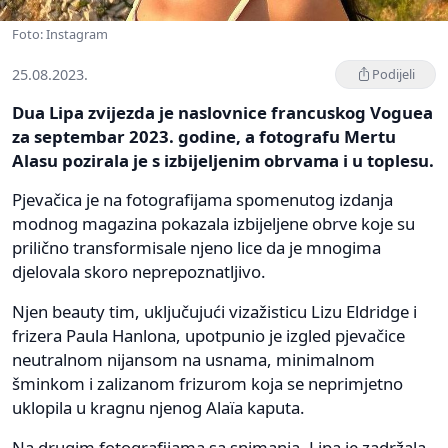
Foto: Instagram
25.08.2023.
Podijeli
Dua Lipa zvijezda je naslovnice francuskog Voguea
za septembar 2023. godine, a fotografu Mertu
Alasu pozirala je s izbijeljenim obrvama i u toplesu.
Pjevačica je na fotografijama spomenutog izdanja
modnog magazina pokazala izbijeljene obrve koje su
prilično transformisale njeno lice da je mnogima
djelovala skoro neprepoznatljivo.
Njen beauty tim, uključujući vizažisticu Lizu Eldridge i
frizera Paula Hanlona, upotpunio je izgled pjevačice
neutralnom nijansom na usnama, minimalnom
šminkom i zalizanom frizurom koja se neprimjetno
uklopila u kragnu njenog Alaïa kaputa.
Na drugim fotografijama sa snimanja, Lipa je zadržala