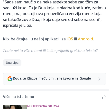
"Sada sam naučio da neke aspekte sebe zadržim za
svoj uži krug. Tu je Dua koja je hladna kod kuće, zatim u
medijima, postoji ova preuveličana verzija mene koja
se takođe zove Dua, i koja daje sve od sebe na sceni",
ispričala je Lipa.
Klix.ba čitajte i u našoj aplikaciji za
iOS
ili
Android
.
Znate nešto više o temi ili želite prijaviti grešku u tekstu?
Dua Lipa
Dodajte Klix.ba među omiljene izvore na Googlu
Više na istu temu
MISTERIOZNA OBJAVA