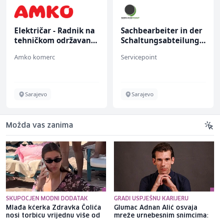
Električar - Radnik na
Sachbearbeiter in der
tehničkom održavanju
Schaltungsabteilung
(m/ž)
(m/w)
Amko komerc
Servicepoint
Sarajevo
Sarajevo
Možda vas zanima
SKUPOCJEN MODNI DODATAK
GRADI USPJEŠNU KARIJERU
Mlađa kćerka Zdravka Čolića
Glumac Adnan Alić osvaja
nosi torbicu vrijednu više od
mreže urnebesnim snimcima: