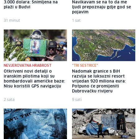
3.000 dolara: Snimljena na
Navikavam se na to da me
plaži u Budvi
ljudi prepoznaju gdje god se
pojavim
31 minut
1 sat
NEVJEROVATNA HRABROST
"TRI SESTRICE"
Otkriveni novi detalji o
Nadomak granice s BiH
iranskim pilotima koji su
razvija se luksuzni resort
bombardovali američke baze:
vrijedan 920 miliona eura:
Nisu koristili GPS navigaciju
Potpuno će promijeniti
Dubrovačku rivijeru
2 sata
9 sati