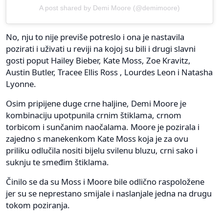
A post shared by Demi Moore (@demimoore)
No, nju to nije previše potreslo i ona je nastavila
pozirati i uživati u reviji na kojoj su bili i drugi slavni
gosti poput Hailey Bieber, Kate Moss, Zoe Kravitz,
Austin Butler, Tracee Ellis Ross , Lourdes Leon i Natasha
Lyonne.
Osim pripijene duge crne haljine, Demi Moore je
kombinaciju upotpunila crnim štiklama, crnom
torbicom i sunčanim naočalama. Moore je pozirala i
zajedno s manekenkom Kate Moss koja je za ovu
priliku odlučila nositi bijelu svilenu bluzu, crni sako i
suknju te smeđim štiklama.
Činilo se da su Moss i Moore bile odlično raspoložene
jer su se neprestano smijale i naslanjale jedna na drugu
tokom poziranja.