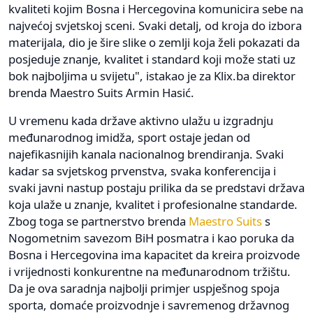
kvaliteti kojim Bosna i Hercegovina komunicira sebe na
najvećoj svjetskoj sceni. Svaki detalj, od kroja do izbora
materijala, dio je šire slike o zemlji koja želi pokazati da
posjeduje znanje, kvalitet i standard koji može stati uz
bok najboljima u svijetu", istakao je za Klix.ba direktor
brenda Maestro Suits Armin Hasić.
U vremenu kada države aktivno ulažu u izgradnju
međunarodnog imidža, sport ostaje jedan od
najefikasnijih kanala nacionalnog brendiranja. Svaki
kadar sa svjetskog prvenstva, svaka konferencija i
svaki javni nastup postaju prilika da se predstavi država
koja ulaže u znanje, kvalitet i profesionalne standarde.
Zbog toga se partnerstvo brenda
Maestro Suits
s
Nogometnim savezom BiH posmatra i kao poruka da
Bosna i Hercegovina ima kapacitet da kreira proizvode
i vrijednosti konkurentne na međunarodnom tržištu.
Da je ova saradnja najbolji primjer uspješnog spoja
sporta, domaće proizvodnje i savremenog državnog