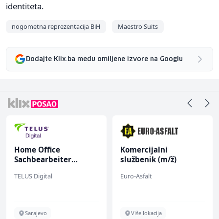
identiteta.
nogometna reprezentacija BiH
Maestro Suits
Dodajte Klix.ba među omiljene izvore na Googlu
Komercijalni
Radnik u proizvo
r
službenik (m/ž)
(m/ž)
nen
Euro-Asfalt
Conty Plus
tschen
ger
Više lokacija
Sarajevo