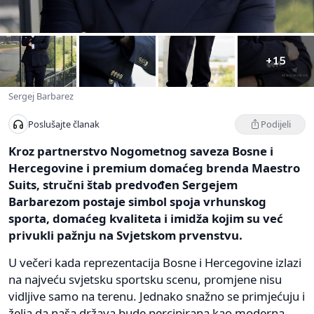
+15
Sergej Barbarez
Podijeli
Poslušajte članak
Kroz partnerstvo Nogometnog saveza Bosne i
Hercegovine i premium domaćeg brenda Maestro
Suits, stručni štab predvođen Sergejem
Barbarezom postaje simbol spoja vrhunskog
sporta, domaćeg kvaliteta i imidža kojim su već
privukli pažnju na Svjetskom prvenstvu.
U večeri kada reprezentacija Bosne i Hercegovine izlazi
na najveću svjetsku sportsku scenu, promjene nisu
vidljive samo na terenu. Jednako snažno se primjećuju i
želja da naša država bude percipirana kao moderna,