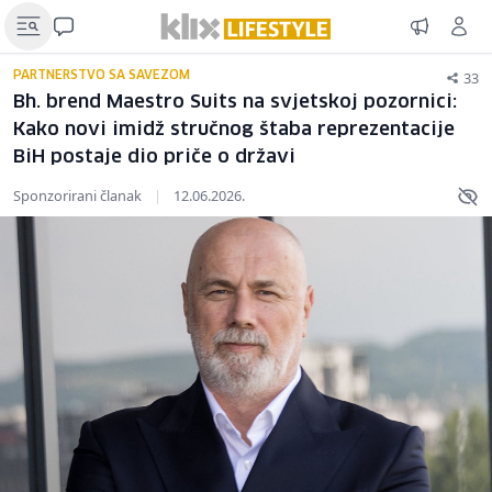
33
PARTNERSTVO SA SAVEZOM
Bh. brend Maestro Suits na svjetskoj pozornici:
Kako novi imidž stručnog štaba reprezentacije
BiH postaje dio priče o državi
Sponzorirani članak
|
12.06.2026.