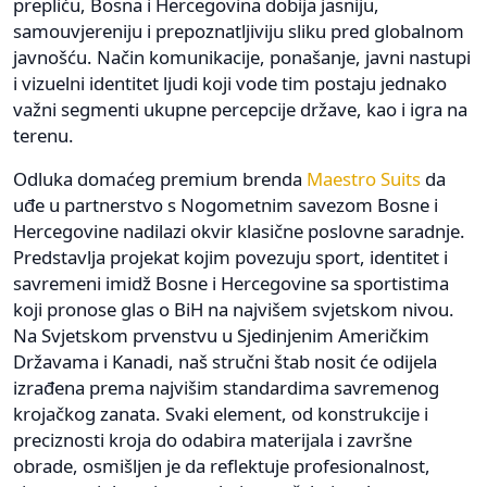
prepliću, Bosna i Hercegovina dobija jasniju,
samouvjereniju i prepoznatljiviju sliku pred globalnom
javnošću. Način komunikacije, ponašanje, javni nastupi
i vizuelni identitet ljudi koji vode tim postaju jednako
važni segmenti ukupne percepcije države, kao i igra na
terenu.
Odluka domaćeg premium brenda
Maestro Suits
da
uđe u partnerstvo s Nogometnim savezom Bosne i
Hercegovine nadilazi okvir klasične poslovne saradnje.
Predstavlja projekat kojim povezuju sport, identitet i
savremeni imidž Bosne i Hercegovine sa sportistima
koji pronose glas o BiH na najvišem svjetskom nivou.
Na Svjetskom prvenstvu u Sjedinjenim Američkim
Državama i Kanadi, naš stručni štab nosit će odijela
izrađena prema najvišim standardima savremenog
krojačkog zanata. Svaki element, od konstrukcije i
preciznosti kroja do odabira materijala i završne
obrade, osmišljen je da reflektuje profesionalnost,