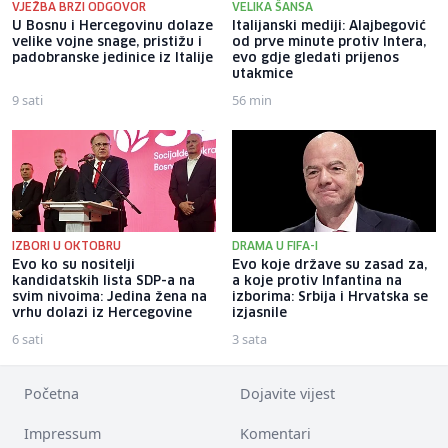
VJEŽBA BRZI ODGOVOR
VELIKA ŠANSA
U Bosnu i Hercegovinu dolaze
Italijanski mediji: Alajbegović
velike vojne snage, pristižu i
od prve minute protiv Intera,
padobranske jedinice iz Italije
evo gdje gledati prijenos
utakmice
9 sati
56 min
IZBORI U OKTOBRU
DRAMA U FIFA-I
Evo ko su nositelji
Evo koje države su zasad za,
kandidatskih lista SDP-a na
a koje protiv Infantina na
svim nivoima: Jedina žena na
izborima: Srbija i Hrvatska se
vrhu dolazi iz Hercegovine
izjasnile
6 sati
3 sata
Početna
Dojavite vijest
Impressum
Komentari