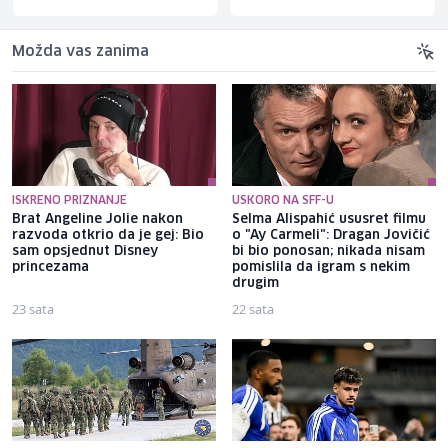
Možda vas zanima
ISKRENO PRIZNANJE
USKORO NA SFF-U
Brat Angeline Jolie nakon
Selma Alispahić ususret filmu
razvoda otkrio da je gej: Bio
o "Ay Carmeli": Dragan Jovičić
sam opsjednut Disney
bi bio ponosan; nikada nisam
princezama
pomislila da igram s nekim
drugim
23 sata
22 sata