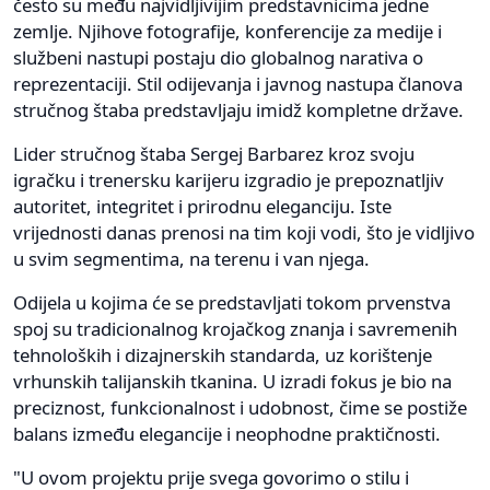
često su među najvidljivijim predstavnicima jedne
zemlje. Njihove fotografije, konferencije za medije i
službeni nastupi postaju dio globalnog narativa o
reprezentaciji. Stil odijevanja i javnog nastupa članova
stručnog štaba predstavljaju imidž kompletne države.
Lider stručnog štaba Sergej Barbarez kroz svoju
igračku i trenersku karijeru izgradio je prepoznatljiv
autoritet, integritet i prirodnu eleganciju. Iste
vrijednosti danas prenosi na tim koji vodi, što je vidljivo
u svim segmentima, na terenu i van njega.
Odijela u kojima će se predstavljati tokom prvenstva
spoj su tradicionalnog krojačkog znanja i savremenih
tehnoloških i dizajnerskih standarda, uz korištenje
vrhunskih talijanskih tkanina. U izradi fokus je bio na
preciznost, funkcionalnost i udobnost, čime se postiže
balans između elegancije i neophodne praktičnosti.
"U ovom projektu prije svega govorimo o stilu i