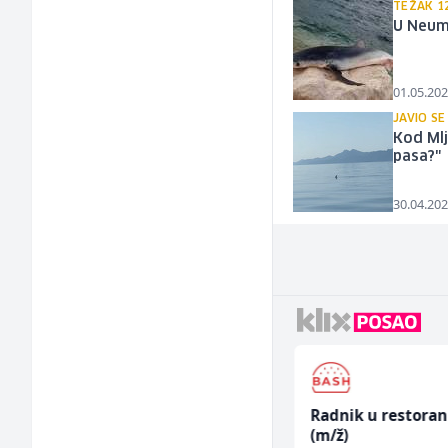
TEŽAK 1
U Neum
01.05.202
JAVIO SE
Kod Mlj
pasa?"
30.04.202
Multimedijalni
Radnik u restora
marketing kreator (m/
(m/ž)