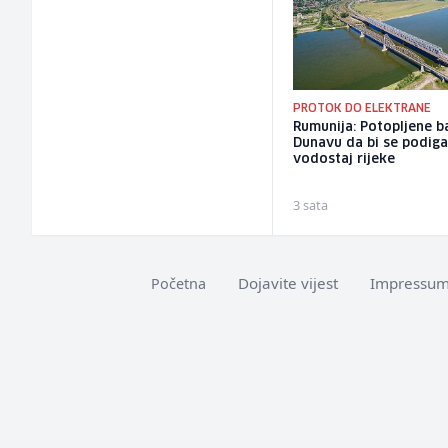
PROTOK DO ELEKTRANE
Rumunija: Potopljene b
Dunavu da bi se podig
vodostaj rijeke
3 sata
Dojavite vijest
Impressu
Početna