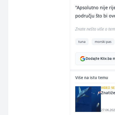
"Apsolutno nije ri
području što bi ovd
Znate nešto više o temi 
tuna
morski pas
Dodajte Klix.ba 
Više na istu temu
VIDEO SE
Znatiže
27.06.202