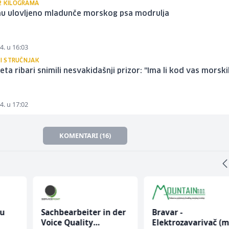
2 KILOGRAMA
u ulovljeno mladunče morskog psa modrulja
4. u 16:03
 I STRUČNJAK
eta ribari snimili nesvakidašnji prizor: "Ima li kod vas morsk
4. u 17:02
KOMENTARI (16)
nu
Sachbearbeiter in der
Bravar -
Voice Quality
Elektrozavarivač (m