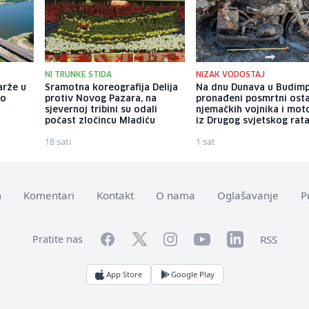
NI TRUNKE STIDA
NIZAK VODOSTAJ
arže u
Sramotna koreografija Delija
Na dnu Dunava u Budimp
ao
protiv Novog Pazara, na
pronađeni posmrtni osta
sjevernoj tribini su odali
njemačkih vojnika i mot
počast zločincu Mladiću
iz Drugog svjetskog rat
18 sati
1 sat
m
Komentari
Kontakt
O nama
Oglašavanje
P
Facebook
YouTube
LinkedIn
Twitter
Instagram
RSS
Pratite nas
App Store
Google Play