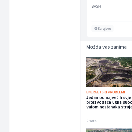
ž)
Kalea
BASH
Ilijaš
Sarajevo
Možda vas zanima
ENERGETSKI PROBLEMI
Jedan od najvećih svje
proizvođača uglja suoč
valom nestanaka struj
2 sata