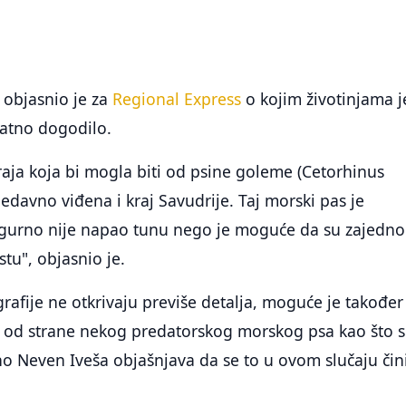
a objasnio je za
Regional Express
o kojim životinjama j
ovatno dogodilo.
eraja koja bi mogla biti od psine goleme (Cetorhinus
edavno viđena i kraj Savudrije. Taj morski pas je
sigurno nije napao tunu nego je moguće da su zajedno
tu", objasnio je.
rafije ne otkrivaju previše detalja, moguće je također
 od strane nekog predatorskog morskog psa kao što 
no Neven Iveša objašnjava da se to u ovom slučaju čin