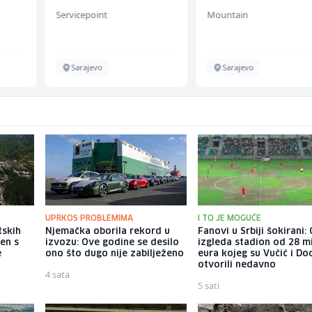
Management (m/w)
Servicepoint
Mountain
Sarajevo
Sarajevo
UPRKOS PROBLEMIMA
I TO JE MOGUĆE
tskih
Njemačka oborila rekord u
Fanovi u Srbiji šokirani
en s
izvozu: Ove godine se desilo
izgleda stadion od 28 m
e
ono što dugo nije zabilježeno
eura kojeg su Vučić i Do
otvorili nedavno
4 sata
5 sati