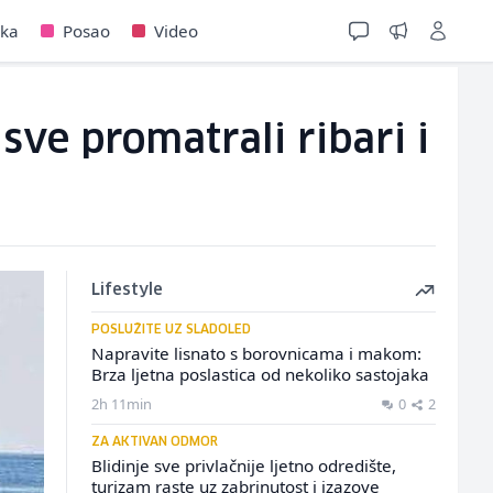
jka
Posao
Video
sve promatrali ribari i
Lifestyle
POSLUŽITE UZ SLADOLED
Napravite lisnato s borovnicama i makom:
Brza ljetna poslastica od nekoliko sastojaka
2h 11min
0
2
ZA AKTIVAN ODMOR
Blidinje sve privlačnije ljetno odredište,
turizam raste uz zabrinutost i izazove