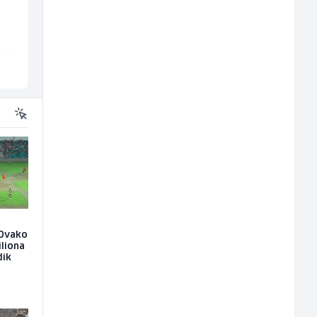
Borbono
Amko komerc
Sarajevo
Sarajevo
: Ovako
iliona
dik