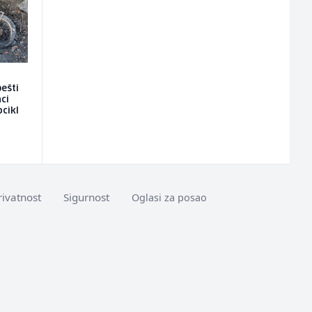
ešti
ci
ocikl
a
rivatnost
Sigurnost
Oglasi za posao