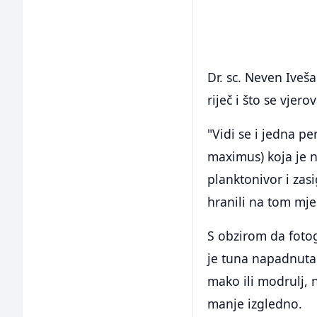
Dr. sc. Neven Iveš
riječ i što se vjer
"Vidi se i jedna p
maximus) koja je n
planktonivor i za
hranili na tom mjes
S obzirom da fotog
je tuna napadnuta
mako ili modrulj, 
manje izgledno.