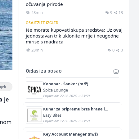
očuvanja prirode
3h 48min
9
13
OSVJEŽITE IZGLED
Ne morate kupovati skupa sredstva: Uz ovaj
jednostavan trik uklonite mrlje i neugodne
mirise s madraca
4h 28min
0
0
Oglasi za posao
Konobar - Šanker (m/ž)
jeli
Špica Lounge
Prijava do: 22.08.2026. u 23:59
a je
Kuhar za pripremu brze hrane i
jednostavnih jela (m/ž)
Easy Bites
tunom
Prijava do: 12.08.2026. u 23:59
Key Account Manager (m/ž)