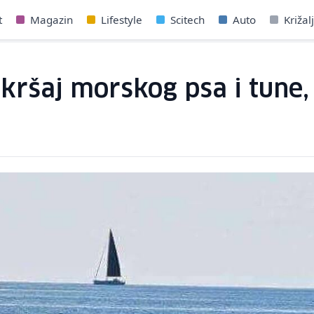
t
Magazin
Lifestyle
Scitech
Auto
Križal
kršaj morskog psa i tune, 