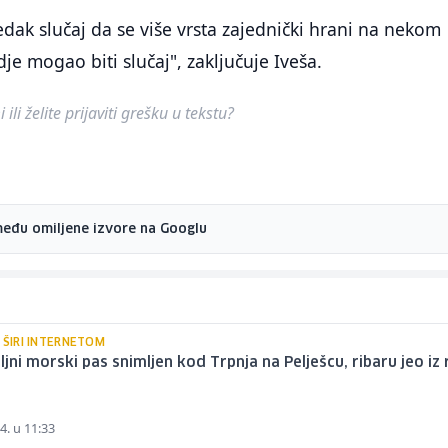
jedak slučaj da se više vrsta zajednički hrani na nekom
je mogao biti slučaj", zaključuje Iveša.
ili želite prijaviti grešku u tekstu?
među omiljene izvore na Googlu
 ŠIRI INTERNETOM
ljni morski pas snimljen kod Trpnja na Pelješcu, ribaru jeo iz
4. u 11:33