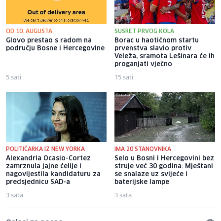
OD 10. AUGUSTA
SUSRET PRVOG KOLA
Glovo prestao s radom na
Borac u haotičnom startu
području Bosne i Hercegovine
prvenstva slavio protiv
Veleža, sramota Lešinara će ih
proganjati vječno
5 sati
15 sati
POLITIČARKA IZ NEW YORKA
IMA 20 STANOVNIKA
Alexandria Ocasio-Cortez
Selo u Bosni i Hercegovini bez
zamrznula jajne ćelije i
struje već 30 godina: Mještani
nagovijestila kandidaturu za
se snalaze uz svijeće i
predsjednicu SAD-a
baterijske lampe
3 sata
3 sata