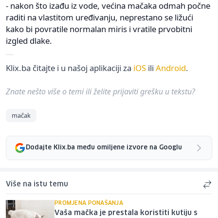
- nakon što izađu iz vode, većina mačaka odmah počne
raditi na vlastitom uređivanju, neprestano se ližući
kako bi povratile normalan miris i vratile prvobitni
izgled dlake.
Klix.ba čitajte i u našoj aplikaciji za
iOS
ili
Android
.
Znate nešto više o temi ili želite prijaviti grešku u tekstu?
mačak
Dodajte Klix.ba među omiljene izvore na Googlu
Više na istu temu
PROMJENA PONAŠANJA
Vaša mačka je prestala koristiti kutiju s