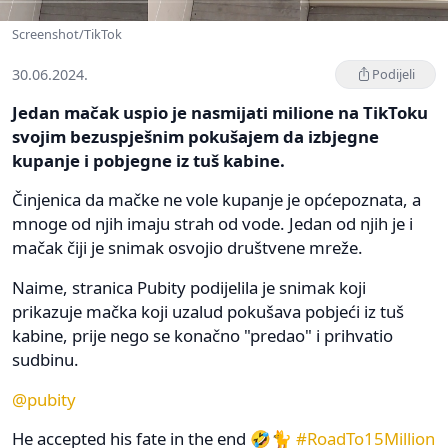
Screenshot/TikTok
30.06.2024.
Podijeli
Jedan mačak uspio je nasmijati milione na TikToku
svojim bezuspješnim pokušajem da izbjegne
kupanje i pobjegne iz tuš kabine.
Činjenica da mačke ne vole kupanje je općepoznata, a
mnoge od njih imaju strah od vode. Jedan od njih je i
mačak čiji je snimak osvojio društvene mreže.
Naime, stranica Pubity podijelila je snimak koji
prikazuje mačka koji uzalud pokušava pobjeći iz tuš
kabine, prije nego se konačno "predao" i prihvatio
sudbinu.
@pubity
He accepted his fate in the end 🤣🐈
#RoadTo15Million