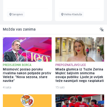
Sarajevo
Velika Kladuša
Možda vas zanima
PREDSJEDNIK BORCA
PREPOZNATLJIVO LICE
Misimović poslao poruku
Mlada glumica iz Tuzle Zerina
rivalima nakon pobjede protiv
Mujkić šaljivim snimcima
Veleža: "Nova sezona, stare
osvaja publiku: Ljude je uvijek
navike"
teže nasmijati nego rasplakati
4 sata
15 sati