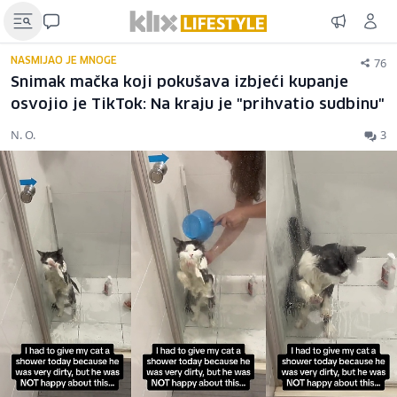
76
NASMIJAO JE MNOGE
Snimak mačka koji pokušava izbjeći kupanje
osvojio je TikTok: Na kraju je "prihvatio sudbinu"
N. O.
3