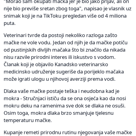
"Morao sam okupati mačka jer je bio jako prljav, ali on
nije bio previše sretan zbog toga", napisao je vlasnik uz
snimak koji je na TikToku pregledan više od 4 miliona
puta.
Veterinari tvrde da postoji nekoliko razloga zašto
mačke ne vole vodu. Jedan od njih je da mačke potiču
od pustinjskih divljih mačaka što bi značilo da nikada
nisu razvile prirodni interes ili iskustvo s vodom.
Članak koji je objavilo Kanadsko veterinarsko
medicinsko udruženje sugeriše da porijeklo mačaka
može igrati ulogu u njihovoj averziji prema vodi.
Dlaka vaše mačke postaje teška i neudobna kad je
mokra - Stručnjaci ističu da se ona osjeća kao da nosi
mokru deku na ramenima sve dok se dlaka ne osuši.
Osim toga, mokra dlaka brzo smanjuje tjelesnu
temperaturu mačke.
Kupanje remeti prirodnu rutinu njegovanja vaše mačke