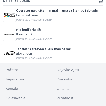
Oglasi za posao
Operater na digitalnim mašinama za štampu i doradu
(m/ž)
Ekovit Reklame
Prijava do: 04.09.2026. u 23:59
Higijeničarka (ž)
Ecoconcept
Prijava do: 15.08.2026. u 23:59
Tehničar održavanja CNC mašina (m)
Irion Argerr
Prijava do: 19.08.2026. u 23:59
Početna
Dojavite vijest
Impressum
Komentari
Kontakt
O nama
Oglašavanje
Privatnost