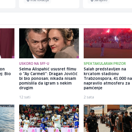
USKORO NA SFF-U
SPEKTAKULARAN PRIZOR
kon
Selma Alispahić ususret filmu
Salah predstavljen na
j: Bio
o "Ay Carmeli": Dragan Jovičić
krcatom stadionu
bi bio ponosan; nikada nisam
Trabzonspora, 41.000 na
pomislila da igram s nekim
napravilo atmosferu za
drugim
pamćenje
12 sati
2 sata