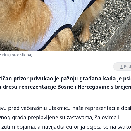
 BiH (Foto: Klix.ba)
Podi
ičan prizor privukao je pažnju građana kada je psi
 dresu reprezentacije Bosne i Hercegovine s broje
evu pred večerašnju utakmicu naše reprezentacije dost
vnog grada preplavljene su zastavama, šalovima i
-žutim bojama, a navijačka euforija osjeća se na svak