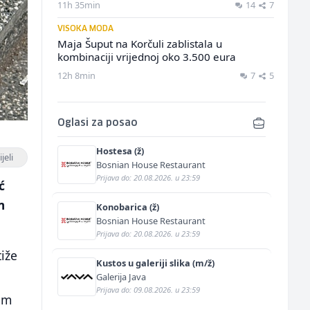
11h 35min
14
7
VISOKA MODA
Maja Šuput na Korčuli zablistala u
kombinaciji vrijednoj oko 3.500 eura
12h 8min
7
5
Oglasi za posao
Hostesa (ž)
jeli
Bosnian House Restaurant
Prijava do: 20.08.2026. u 23:59
ć
m
Konobarica (ž)
Bosnian House Restaurant
Prijava do: 20.08.2026. u 23:59
iže
Kustos u galeriji slika (m/ž)
Galerija Java
Prijava do: 09.08.2026. u 23:59
om