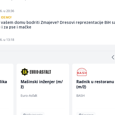
6. u 20:36
 IDEMO!
u vašem domu bodriti Zmajeve? Dresovi reprezentacije BiH s
 i za pse i mačke
6. u 13:18
lika
Mašinski inženjer (m/
Radnik u restoranu
ž)
(m/ž)
Euro-Asfalt
BASH
Više lokacija
Sarajevo