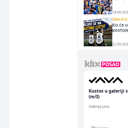
18.06.202
ZMAJEVI,
Ko će 
postoje
22.05.202
Asistent za
Kustos u galeriji s
administraciju (m/ž)
(m/ž)
Ekopak
Galerija Java
Sarajevo
Sarajevo