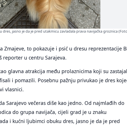
u dres, jasno je da je pred utakmicu zavladala prava navijačka groznica (Foto
 za Zmajeve, to pokazuje i psić u dresu reprezentacije 
š reporter u centru Sarajeva.
ao glavna atrakcija među prolaznicima koji su zastajal
fisali i pomazili. Posebnu pažnju privukao je dres koj
i vlasnici.
 da Sarajevo večeras diše kao jedno. Od najmlađih do
odica do grupa navijača, cijeli grad je u znaku
ada i kućni ljubimci obuku dres, jasno je da je pred