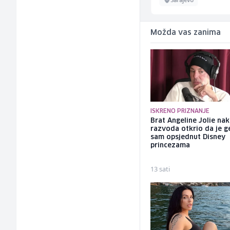
Možda vas zanima
ISKRENO PRIZNANJE
Brat Angeline Jolie na
razvoda otkrio da je ge
sam opsjednut Disney
princezama
13 sati