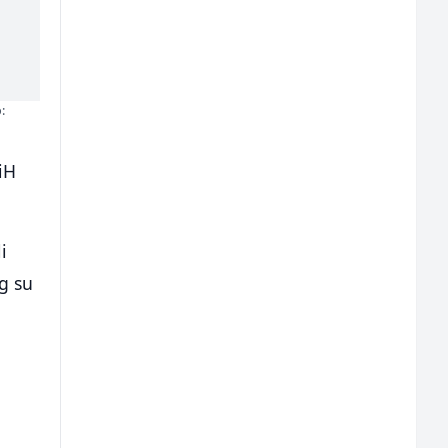
:
BiH
i
eg su