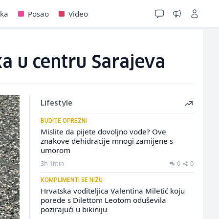
jka
Posao
Video
ka u centru Sarajeva
Lifestyle
BUDITE OPREZNI
Mislite da pijete dovoljno vode? Ove
znakove dehidracije mnogi zamijene s
umorom
3h 1min
0
0
KOMPLIMENTI SE NIŽU
Hrvatska voditeljica Valentina Miletić koju
porede s Dilettom Leotom oduševila
pozirajući u bikiniju