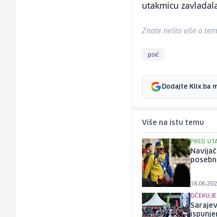
utakmicu zavladala
Znate nešto više o temi 
psić
Dodajte Klix.ba 
Više na istu temu
PRED UT
Navijač
posebn
18.06.202
OČEKUJE
Sarajev
ispunje