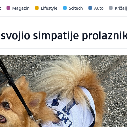
t
Magazin
Lifestyle
Scitech
Auto
Križal
svojio simpatije prolazni