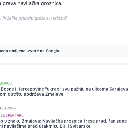
 prava navijačka groznica.
ili želite prijaviti grešku u tekstu?
među omiljene izvore na Googlu
AKMICU
 Bosne i Hercegovine "ukrao" svu pažnju na ulicama Sarajeva
om outfitu podržava Zmajeve
6. u 20:45
 SE SPEKTAKL
o u znaku Zmajeva: Navijačka groznica trese grad, fan zone
ni navijačima pred utakmicu BiH i Švicarske