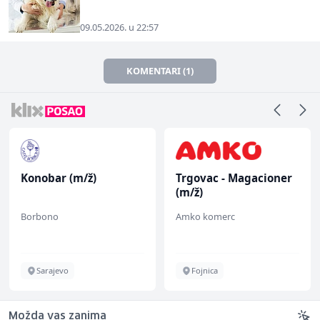
09.05.2026. u 22:57
KOMENTARI (1)
Konobar (m/ž)
Trgovac - Magacioner
(m/ž)
Borbono
Amko komerc
Sarajevo
Fojnica
Možda vas zanima