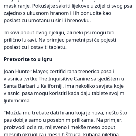
maskiranje. Pokušajte sakriti lijekove u zdjelici svog psa
zajedno s ukusnom hranom ili ih ponudite kao
poslasticu umotanu u sir ili hrenovku.
Trikovi poput ovog djeluju, ali neki psi mogu biti
prilično lukavi. Na primjer, pametni psi će pojesti
poslasticu i ostaviti tabletu.
Pretvorite to u igru
Joan Hunter Mayer, certificirana trenerica pasa i
vlasnica tvrtke The Inquisitive Canine sa sjedištem u
Santa Barbari u Kaliforniji, ima nekoliko savjeta koje
vlasnici pasa mogu koristiti kada daju tablete svojim
ljubimcima.
"Možda mu trebate dati hranu koja je nova, nešto što
pas dobija samo u posebnim prilikama. Na primjer,
proizvodi od sira, mljeveno i mekše meso poput
mesnih okruglica i mesnih štruca, kuhana piletina,