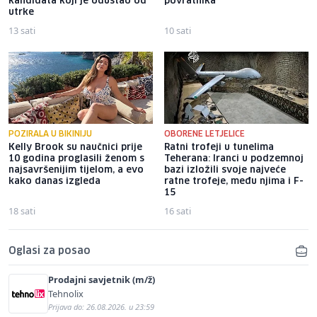
kandidata koji je odustao od
povratnika
utrke
13 sati
10 sati
POZIRALA U BIKINIJU
OBORENE LETJELICE
Kelly Brook su naučnici prije
Ratni trofeji u tunelima
10 godina proglasili ženom s
Teherana: Iranci u podzemnoj
najsavršenijim tijelom, a evo
bazi izložili svoje najveće
kako danas izgleda
ratne trofeje, među njima i F-
15
18 sati
16 sati
Oglasi za posao
Prodajni savjetnik (m/ž)
Tehnolix
Prijava do: 26.08.2026. u 23:59