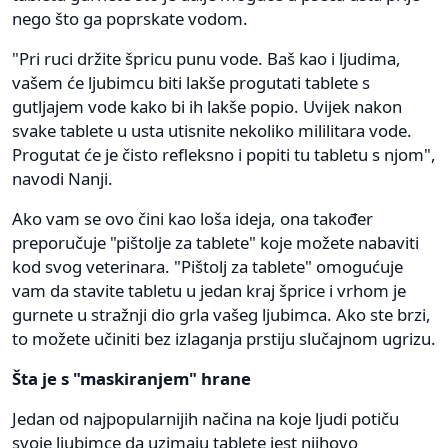
nego što ga poprskate vodom.
"Pri ruci držite špricu punu vode. Baš kao i ljudima,
vašem će ljubimcu biti lakše progutati tablete s
gutljajem vode kako bi ih lakše popio. Uvijek nakon
svake tablete u usta utisnite nekoliko mililitara vode.
Progutat će je čisto refleksno i popiti tu tabletu s njom",
navodi Nanji.
Ako vam se ovo čini kao loša ideja, ona također
preporučuje "pištolje za tablete" koje možete nabaviti
kod svog veterinara. "Pištolj za tablete" omogućuje
vam da stavite tabletu u jedan kraj šprice i vrhom je
gurnete u stražnji dio grla vašeg ljubimca. Ako ste brzi,
to možete učiniti bez izlaganja prstiju slučajnom ugrizu.
Šta je s "maskiranjem" hrane
Jedan od najpopularnijih načina na koje ljudi potiču
svoje ljubimce da uzimaju tablete jest njihovo