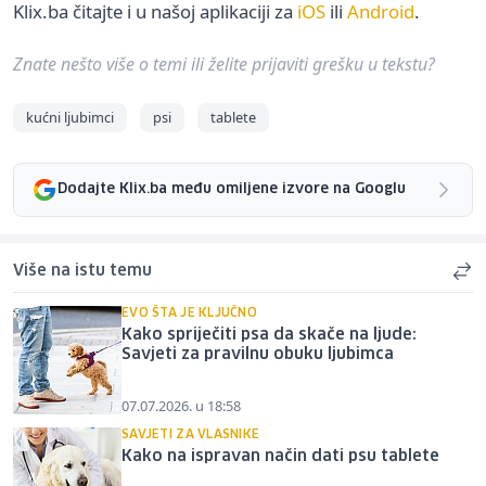
Klix.ba čitajte i u našoj aplikaciji za
iOS
ili
Android
.
Znate nešto više o temi ili želite prijaviti grešku u tekstu?
kućni ljubimci
psi
tablete
Dodajte Klix.ba među omiljene izvore na Googlu
Više na istu temu
EVO ŠTA JE KLJUČNO
Kako spriječiti psa da skače na ljude:
Savjeti za pravilnu obuku ljubimca
07.07.2026. u 18:58
SAVJETI ZA VLASNIKE
Kako na ispravan način dati psu tablete