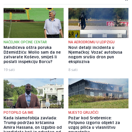
NAČELNIK OPĆINE CENTAR
NA AERODROMU U LEIPZIGU
Mandićeva oštra poruka
Novi detalji incidenta u
Džemidžiću: Molio sam da ne
Njemačkoj: Vozač autobusa
zatvarate Koševo, smiješ li
nogom srušio dron pun
poslati inspekciju Borcu?
eksploziva
19 sati
8 sati
POTOPILO GA IME
MJESTO GRUJIČIĆI
Kada islamofobija zavlada:
Požar kod Srebrenice:
Trump podržao kršćanina
Potpuno izgorio objekt za
Amira Hassana, on izgubio od
uzgoj pilića u vlasništvu