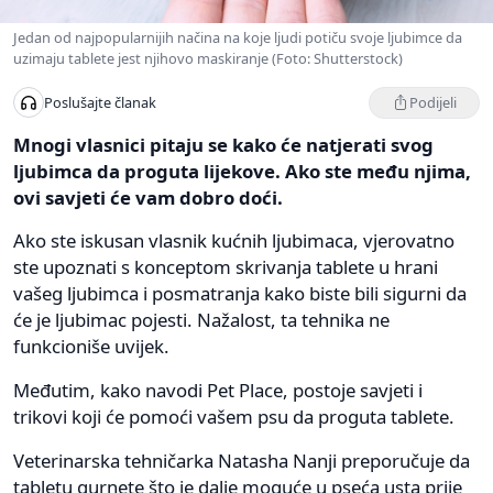
Jedan od najpopularnijih načina na koje ljudi potiču svoje ljubimce da
uzimaju tablete jest njihovo maskiranje (Foto: Shutterstock)
Podijeli
Poslušajte članak
Mnogi vlasnici pitaju se kako će natjerati svog
ljubimca da proguta lijekove. Ako ste među njima,
ovi savjeti će vam dobro doći.
Ako ste iskusan vlasnik kućnih ljubimaca, vjerovatno
ste upoznati s konceptom skrivanja tablete u hrani
vašeg ljubimca i posmatranja kako biste bili sigurni da
će je ljubimac pojesti. Nažalost, ta tehnika ne
funkcioniše uvijek.
Međutim, kako navodi Pet Place, postoje savjeti i
trikovi koji će pomoći vašem psu da proguta tablete.
Veterinarska tehničarka Natasha Nanji preporučuje da
tabletu gurnete što je dalje moguće u pseća usta prije