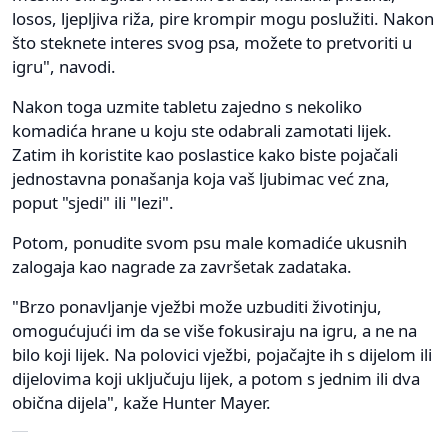
losos, ljepljiva riža, pire krompir mogu poslužiti. Nakon
što steknete interes svog psa, možete to pretvoriti u
igru", navodi.
Nakon toga uzmite tabletu zajedno s nekoliko
komadića hrane u koju ste odabrali zamotati lijek.
Zatim ih koristite kao poslastice kako biste pojačali
jednostavna ponašanja koja vaš ljubimac već zna,
poput "sjedi" ili "lezi".
Potom, ponudite svom psu male komadiće ukusnih
zalogaja kao nagrade za završetak zadataka.
"Brzo ponavljanje vježbi može uzbuditi životinju,
omogućujući im da se više fokusiraju na igru, a ne na
bilo koji lijek. Na polovici vježbi, pojačajte ih s dijelom ili
dijelovima koji uključuju lijek, a potom s jednim ili dva
obična dijela", kaže Hunter Mayer.