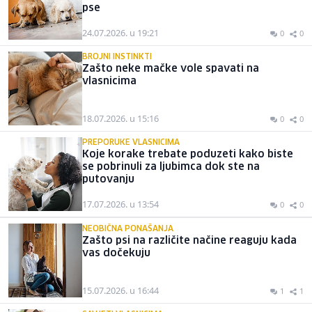
pse
24.07.2026. u 19:21
0
0
BROJNI INSTINKTI
Zašto neke mačke vole spavati na
vlasnicima
18.07.2026. u 15:16
0
0
PREPORUKE VLASNICIMA
Koje korake trebate poduzeti kako biste
se pobrinuli za ljubimca dok ste na
putovanju
17.07.2026. u 13:54
0
0
NEOBIČNA PONAŠANJA
Zašto psi na različite načine reaguju kada
vas dočekuju
15.07.2026. u 16:44
1
1