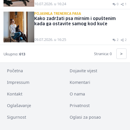
10.07.2026. u 16:24
0
1
POJASNILA TRENERICA PASA
Kako zadržati psa mirnim i opuštenim
kada ga ostavite samog kod kuće
09.07.2026. u 16:25
2
2
>
Stranica: 0
Ukupno:
613
Početna
Dojavite vijest
Impressum
Komentari
Kontakt
O nama
Oglašavanje
Privatnost
Sigurnost
Oglasi za posao