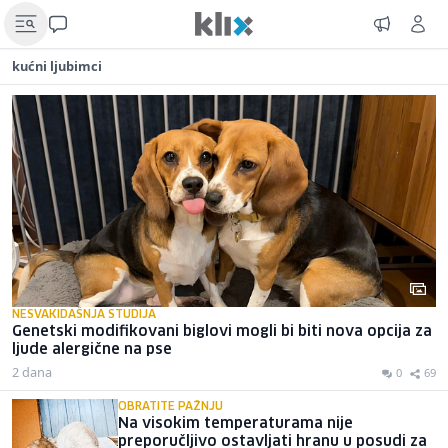
kućni ljubimci
NESVAKIDAŠNJA STUDIJA
Genetski modifikovani biglovi mogli bi biti nova opcija za
ljude alergične na pse
2 dana
0
69
OBRATITE PAŽNJU
Na visokim temperaturama nije
preporučljivo ostavljati hranu u posudi za