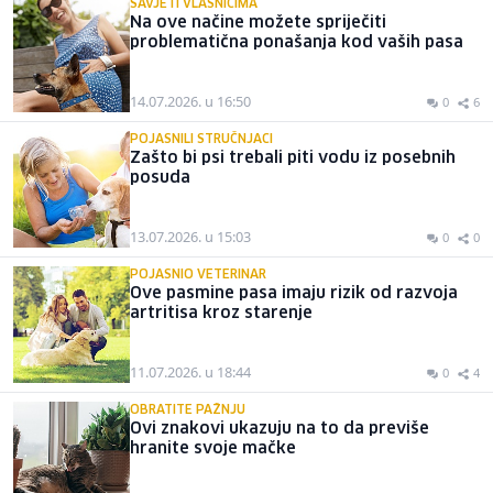
SAVJETI VLASNICIMA
Na ove načine možete spriječiti
problematična ponašanja kod vaših pasa
14.07.2026. u 16:50
0
6
POJASNILI STRUČNJACI
Zašto bi psi trebali piti vodu iz posebnih
posuda
13.07.2026. u 15:03
0
0
POJASNIO VETERINAR
Ove pasmine pasa imaju rizik od razvoja
artritisa kroz starenje
11.07.2026. u 18:44
0
4
OBRATITE PAŽNJU
Ovi znakovi ukazuju na to da previše
hranite svoje mačke