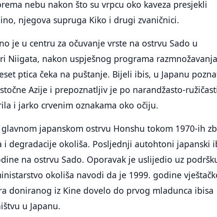
prema nebu nakon što su vrpcu oko kaveza presjekli
hino, njegova supruga Kiko i drugi zvaničnici.
o je u centru za očuvanje vrste na ostrvu Sado u
uri Niigata, nakon uspješnog programa razmnožavanja
eset ptica čeka na puštanje. Bijeli ibis, u Japanu pozna
 istočne Azije i prepoznatljiv je po narandžasto-ružičas
ila i jarko crvenim oznakama oko očiju.
na glavnom japanskom ostrvu Honshu tokom 1970-ih z
i degradacije okoliša. Posljednji autohtoni japanski i
dine na ostrvu Sado. Oporavak je uslijedio uz podršk
inistarstvo okoliša navodi da je 1999. godine vještačk
a doniranog iz Kine dovelo do prvog mladunca ibisa
ištvu u Japanu.