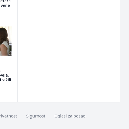
metara
rivene
:
vila,
tražili
rivatnost
Sigurnost
Oglasi za posao