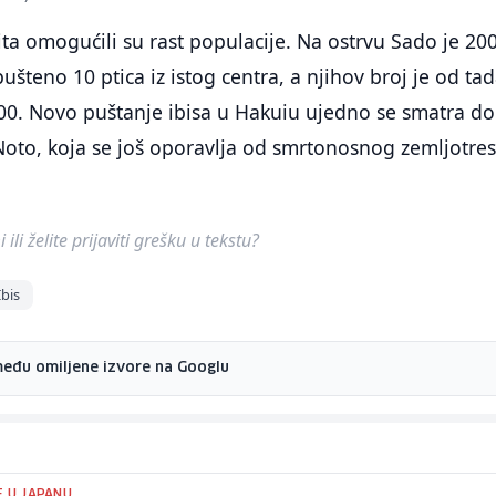
tita omogućili su rast populacije. Na ostrvu Sado je 20
ušteno 10 ptica iz istog centra, a njihov broj je od ta
00. Novo puštanje ibisa u Hakuiu ujedno se smatra d
oto, koja se još oporavlja od smrtonosnog zemljotres
ili želite prijaviti grešku u tekstu?
Ibis
među omiljene izvore na Googlu
E U JAPANU