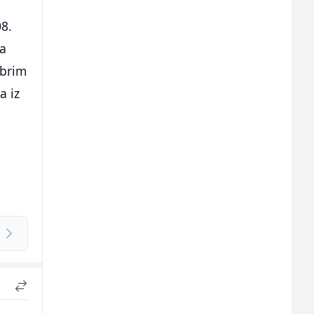
08.
da
obrim
a iz