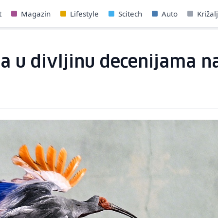
t
Magazin
Lifestyle
Scitech
Auto
Križal
a u divljinu decenijama n