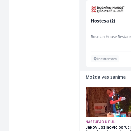
Građevinski inženjer
Hostesa (ž)
(m/ž)
MC-Stella
Bosnian House Restau
Velika Kladuša
Inostranstvo
Možda vas zanima
NASTUPAO U PULI
Jakov Jozinović poruč