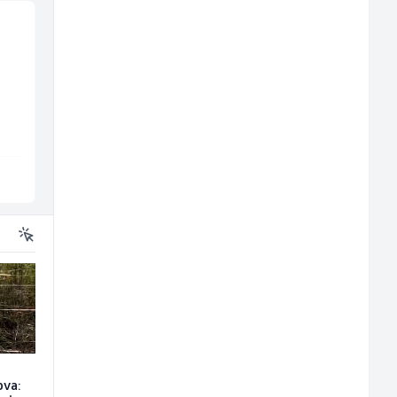
Skladišni radnik (m/ž)
Kustos u galeriji slik
(m/ž)
Lidl BH
Galerija Java
Lepenica
Sarajevo
ova: