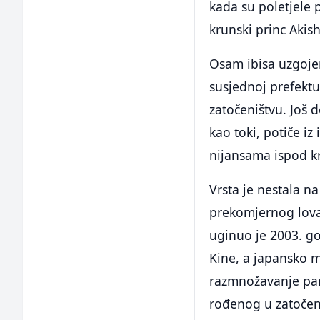
kada su poletjele 
krunski princ Akis
Osam ibisa uzgojen
susjednoj prefekt
zatočeništvu. Još d
kao toki, potiče iz
nijansama ispod kr
Vrsta je nestala 
prekomjernog lova 
uginuo je 2003. go
Kine, a japansko m
razmnožavanje par
rođenog u zatočen