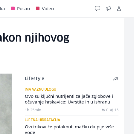
jka
Posao
Video
akon njihovog
Lifestyle
IMA VAŽNU ULOGU
Ovo su ključni nutrijenti za jače zglobove i
očuvanje hrskavice: Uvrstite ih u ishranu
1h 25min
0
15
LJETNA HIDRATACIJA
Ovi trikovi će potaknuti mačku da pije više
vode