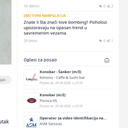
1h 49min
0
2
EMOTIVNA MANIPULACIJA
Znate li šta znači love bombing? Psiholozi
upozoravaju na opasan trend u
savremenim vezama
2h 6min
0
1
Oglasi za posao
Konobar - Šanker (m/ž)
Kimono - Caffe & Sushi bar
jeli
Prijava do: 28.08.2026. u 23:59
Konobar (m/ž)
Pivnica HS
Prijava do: 20.08.2026. u 23:59
Operater za video identifikaciju na
utak
njemačkom jeziku (m/ž)
ASM Services