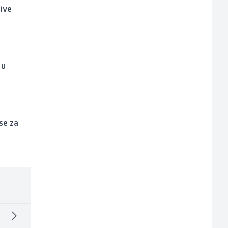
ive
 u
se za