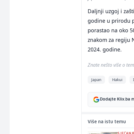
Daljnji uzgoj i zaš
godine u prirodu p
porastao na oko 5
znakom za regiju N
2024. godine.
Znate nešto više o temi 
Japan
Hakui
Dodajte Klix.ba 
Više na istu temu
SJEĆANJ