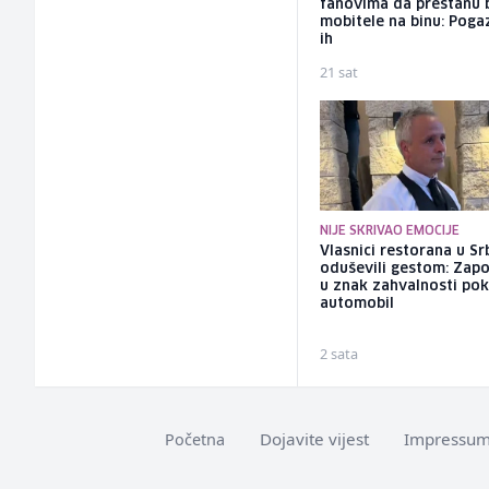
fanovima da prestanu 
mobitele na binu: Pogaz
ih
21 sat
NIJE SKRIVAO EMOCIJE
Vlasnici restorana u Srb
oduševili gestom: Zapo
u znak zahvalnosti pokl
automobil
2 sata
Dojavite vijest
Impressu
Početna