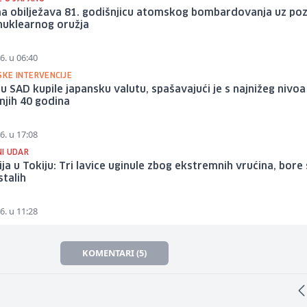
ma obilježava 81. godišnjicu atomskog bombardovanja uz poz
nuklearnog oružja
6. u 06:40
SKE INTERVENCIJE
u SAD kupile japansku valutu, spašavajući je s najnižeg nivoa
njih 40 godina
6. u 17:08
I UDAR
ja u Tokiju: Tri lavice uginule zbog ekstremnih vrućina, bore 
stalih
6. u 11:28
KOMENTARI (5)