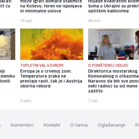
bacati
može igrati domaće utakmice
Hiljade kvadratnih kilo
it ću
na Koševu, teren ne ispunjava
šuma u Ukrajini su prek
ni minimalne uslove
optičkim kablovima
19 sati
48 min
TOPLOTNI VAL U EVROPI
O PONIŠTENOJ ODLUCI
iji
Evropa je u crvenoj zoni:
Direktorica mostarskog
sleniku
Temperatura zraka ne
Komunalnog o otkazima
onili
prestaje rasti, čak je i Austrija
Naravno da bih sve pono
oborila rekord
neki radnici su od mene 
zaštitu
3 sata
7 sati
m
Komentari
Kontakt
O nama
Oglašavanje
P