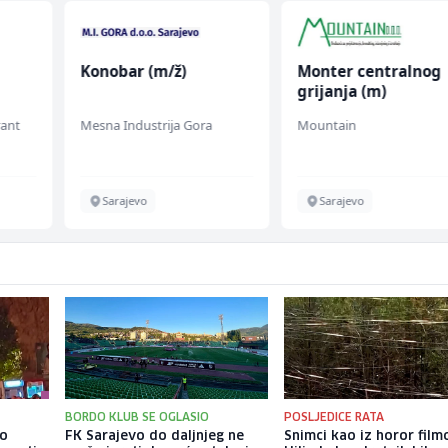
Konobar (m/ž)
Monter centralnog
grijanja (m)
rant
Mesna Industrija Gora
Mountain
Sarajevo
Sarajevo
BORDO KLUB SE OGLASIO
POSLJEDICE RATA
io
FK Sarajevo do daljnjeg ne
Snimci kao iz horor film