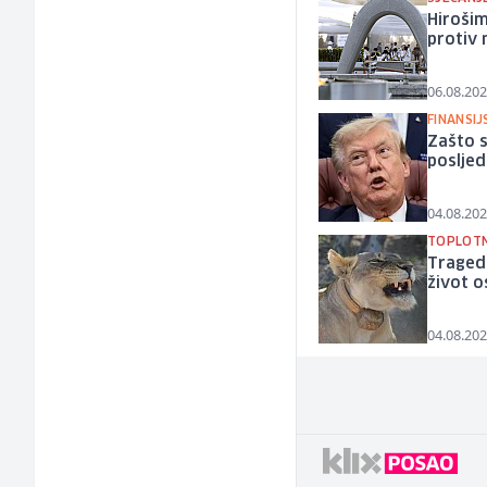
Hiroši
protiv 
06.08.202
FINANSIJ
Zašto s
posljed
04.08.202
TOPLOTN
Tragedi
život o
04.08.202