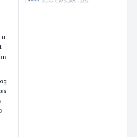
Prijava do: 02.09.2026. u 23:59
 u
t
tim
bog
bis
u
o